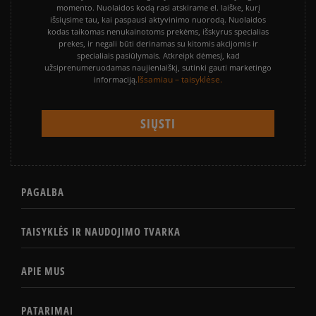
momento. Nuolaidos kodą rasi atskirame el. laiške, kurį
išsiųsime tau, kai paspausi aktyvinimo nuorodą. Nuolaidos
kodas taikomas nenukainotoms prekėms, išskyrus specialias
prekes, ir negali būti derinamas su kitomis akcijomis ir
specialiais pasiūlymais. Atkreipk dėmesį, kad
užsiprenumeruodamas naujienlaiškį, sutinki gauti marketingo
Išsamiau – taisyklėse.
informaciją.
PAGALBA
TAISYKLĖS IR NAUDOJIMO TVARKA
APIE MUS
PATARIMAI