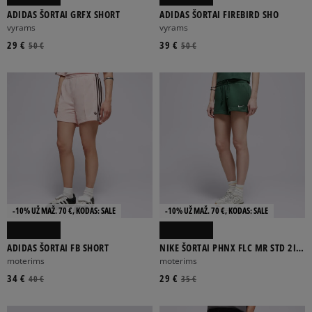
ADIDAS ŠORTAI GRFX SHORT
ADIDAS ŠORTAI FIREBIRD SHO
vyrams
vyrams
29 €
39 €
50 €
50 €
-10% UŽ MAŽ. 70 €, KODAS: SALE
-10% UŽ MAŽ. 70 €, KODAS: SALE
ADIDAS ŠORTAI FB SHORT
NIKE ŠORTAI PHNX FLC MR STD 2IN
SHRT W NSW
moterims
moterims
34 €
29 €
40 €
35 €