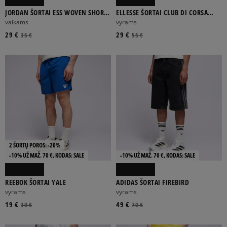
JORDAN ŠORTAI ESS WOVEN SHORT
ELLESSE ŠORTAI CLUB DI CORSA
GIRL
SHORT
vaikams
vyrams
29 €
29 €
35 €
55 €
2 ŠORTŲ POROS: -20%
-10% UŽ MAŽ. 70 €, KODAS: SALE
-10% UŽ MAŽ. 70 €, KODAS: SALE
REEBOK ŠORTAI YALE
ADIDAS ŠORTAI FIREBIRD
vyrams
vyrams
19 €
49 €
30 €
70 €