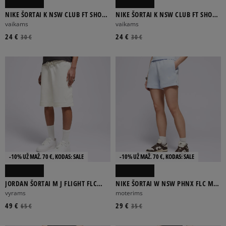
NIKE ŠORTAI K NSW CLUB FT SHORT
NIKE ŠORTAI K NSW CLUB FT SHORT
LBR BOY
LBR BOY
vaikams
vaikams
24 €
24 €
30 €
30 €
-10% UŽ MAŽ. 70 €, KODAS: SALE
-10% UŽ MAŽ. 70 €, KODAS: SALE
JORDAN ŠORTAI M J FLIGHT FLC
NIKE ŠORTAI W NSW PHNX FLC MR
DMND SHORT
STD 4IN
vyrams
moterims
49 €
29 €
65 €
35 €