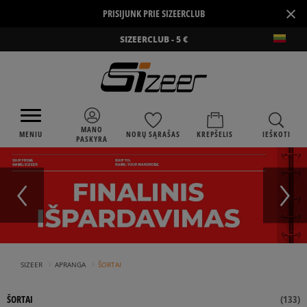
×
PRISIJUNK PRIE SIZEERCLUB
SIZEERCLUB - 5 €
MANO
MENIU
NORŲ SĄRAŠAS
KREPŠELIS
IEŠKOTI
PASKYRA
›
›
SIZEER
APRANGA
ŠORTAI
ŠORTAI
(
133
)