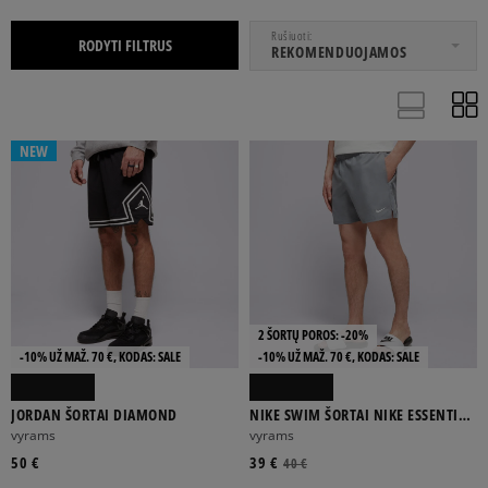
NUO
IKI
Rušiuoti
RODYTI FILTRUS
REKOMENDUOJAMOS
MOTERIMS
VAIKAMS
VYRAMS
NEW
BR
SET10
SET12
SET24
SET5
2 ŠORTŲ POROS: -20%
-10% UŽ MAŽ. 70 €, KODAS: SALE
-10% UŽ MAŽ. 70 €, KODAS: SALE
Rodyti daugiau
JORDAN ŠORTAI DIAMOND
NIKE SWIM ŠORTAI NIKE ESSENTIAL
5" SHORTS
vyrams
vyrams
50 €
39 €
40 €