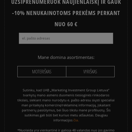
UŽSIPRENUMERUOK NAUJIENLAIŠKĮ IR GAUK
-10% NENUKAINOTOMS PREKĖMS PERKANT
NUO 60 €
Mane domina asortimentas:
MOTERIŠKAS
VYRIŠKAS
Sutinku, kad UAB „Marketing Investment Group Lietuva“
tvarkytų mano asmens duomenis tiesioginės rinkodaros
tikslais, siekiant mano nurodytu e. pašto adresu siųsti specialiai
man pritaikytą komercinę/reklaminę informaciją, įskaitant
partnerių pasiūlymus, bei šiuo tikslu mane profiliuotų. Šis
sutikimas gali būti bet kuriuo metu atšauktas. Daugiau
čia.
informacijos
*Nuolaida yra vienkartinė ir galioja 48 valandas nuo jos gavimo