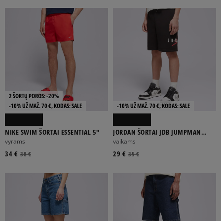
ADIDAS
ALPHA INDUSTRIES
CHAMPION
DICKIES
ELLESSE
Rodyti daugiau
2 ŠORTŲ POROS: -20%
MEDVILNĖ
SINTETIKA
-10% UŽ MAŽ. 70 €, KODAS: SALE
-10% UŽ MAŽ. 70 €, KODAS: SALE
NIKE SWIM ŠORTAI ESSENTIAL 5"
JORDAN ŠORTAI JDB JUMPMAN
SUSTAINABLE SHORT BOY
vyrams
vaikams
34 €
29 €
BALTA
DAUGIASPALVĖ
GELTONA
JUODA
MĖLYNA
38 €
35 €
Rodyti daugiau
DRYŽUOTAS
GRAFINIS
SPALVOTAS
VIENSPALVIS