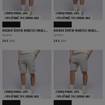
2 ŠORTŲ POROS: -20%
2 ŠORTŲ POROS: -20%
-10% UŽ MAŽ. 70 €, KODAS: SALE
-10% UŽ MAŽ. 70 €, KODAS: SALE
REEBOK ŠORTAI MARCUS SMALL
REEBOK ŠORTAI MARCUS SMALL
LOGO FLEECE SHORTS
LOGO FLEECE SHORTS
vyrams
vyrams
24 €
24 €
37 €
37 €
2 ŠORTŲ POROS: -20%
2 ŠORTŲ POROS: -20%
-10% UŽ MAŽ. 70 €, KODAS: SALE
-10% UŽ MAŽ. 70 €, KODAS: SALE