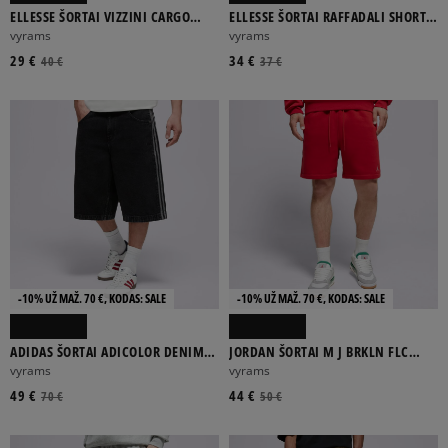
ELLESSE ŠORTAI VIZZINI CARGO
ELLESSE ŠORTAI RAFFADALI SHORTS
SHORTS GREY MRL
GREY MRL
vyrams
vyrams
29 €
34 €
40 €
37 €
-10% UŽ MAŽ. 70 €, KODAS: SALE
-10% UŽ MAŽ. 70 €, KODAS: SALE
ADIDAS ŠORTAI ADICOLOR DENIM
JORDAN ŠORTAI M J BRKLN FLC
FIREBIRD SHORTS
SHORT
vyrams
vyrams
49 €
44 €
70 €
50 €