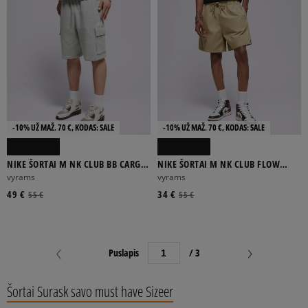
-10% UŽ MAŽ. 70 €, KODAS: SALE
-10% UŽ MAŽ. 70 €, KODAS: SALE
NIKE ŠORTAI M NK CLUB BB CARGO
NIKE ŠORTAI M NK CLUB FLOW
SHORT
WASH SHORT
vyrams
vyrams
49 €
34 €
55 €
55 €
Puslapis
/ 3
Šortai Surask savo must have Sizeer