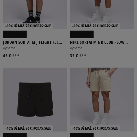
-10% UŽ MAŽ. 70 €, KODAS: SALE
-10% UŽ MAŽ. 70 €, KODAS: SALE
JORDAN ŠORTAI M J FLIGHT FLC
NIKE ŠORTAI M NK CLUB FLOW
DMND SHORT
EMBSS FUTBOL
vyrams
vyrams
49 €
39 €
65 €
55 €
-10% UŽ MAŽ. 70 €, KODAS: SALE
-10% UŽ MAŽ. 70 €, KODAS: SALE