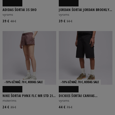
ADIDAS ŠORTAI 3S SHO
JORDAN ŠORTAI JORDAN BROOKLYN
FLEECE
vyrams
vyrams
39 €
39 €
40 €
50 €
-10% UŽ MAŽ. 70 €, KODAS: SALE
-10% UŽ MAŽ. 70 €, KODAS: SALE
NIKE ŠORTAI PHNX FLC MR STD 2IN
DICKIES ŠORTAI CANVAS
SHRT W NSW
CARPENTER SHORT
moterims
vyrams
24 €
44 €
35 €
75 €