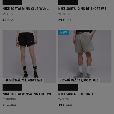
NIKE ŠORTAI M NK CLUB WVN
NIKE ŠORTAI G NK DF SHORT W FM
CARGO SHORT
SPORT GIRL
vyrams
vaikams
49 €
29 €
65 €
35 €
NEW
-10% UŽ MAŽ. 70 €, KODAS: SALE
-10% UŽ MAŽ. 70 €, KODAS: SALE
NIKE ŠORTAI W NSW NK CHLL WFL
NIKE ŠORTAI CLUB KNIT
MR 3" SHORT
moterims
vyrams
29 €
39 €
40 €
40 €