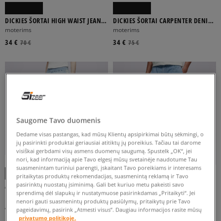
DICKIES ŠORTAI HIGH WAIST JEAN
DICKIES ŠORTAI CARPENTER DENIM
SHORTS W 5 INCH
JORT W
moterims
moterims
34 €
34 €
70 €
75 €
Saugome Tavo duomenis
Dedame visas pastangas, kad mūsų Klientų apsipirkimai būtų sėkmingi, o
jų pasirinkti produktai geriausiai atitiktų jų poreikius. Tačiau tai darome
visiškai gerbdami visų asmens duomenų saugumą. Spustelk „OK“, jei
-10% UŽ MAŽ. 70 €, KODAS: SALE
-10% UŽ MAŽ. 70 €, KODAS: SALE
nori, kad informaciją apie Tavo elgesį mūsų svetainėje naudotume Tau
suasmenintam turiniui parengti, įskaitant Tavo poreikiams ir interesams
pritaikytas produktų rekomendacijas, suasmenintą reklamą ir Tavo
pasirinktų nuostatų įsiminimą. Gali bet kuriuo metu pakeisti savo
ADIDAS ŠORTAI DENIM SHORTS
ADIDAS ŠORTAI DENIM
sprendimą dėl slapukų ir nustatymuose pasirinkdamas „Pritaikyti“. Jei
moterims
vyrams
nenori gauti suasmenintų produktų pasiūlymų, pritaikytų prie Tavo
44 €
44 €
55 €
70 €
pageidavimų, pasirink „Atmesti visus”. Daugiau informacijos rasite mūsų
privatumo politikoje.