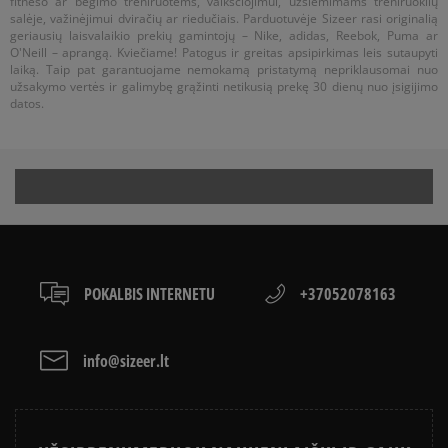
fitneso ar bėgimo treniruotėms, vaikščiojimui, užsiėmimams treniruoklių
salėje, važinėjimui dviračių ar riedučiais. Parduotuvėje Sizeer rasi originalią
geriausių laisvalaikio prekių gamintojų – Nike, adidas, Reebok, Puma ar
O'Neill – aprangą. Kviečiame! Patogus ir greitas apsipirkimas leis sutaupyti
laiką. Taip pat garantuojame nemokamą pristatymą nepriklausomai nuo
užsakymo vertės ir galimybę grąžinti netikusią prekę 30 dienų nuo įsigijimo
datos.
POKALBIS INTERNETU
+37052078163
info@sizeer.lt