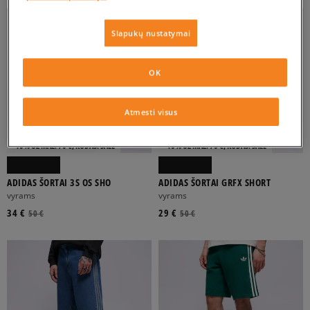
Slapukų nustatymai
OK
Atmesti visus
-10% UŽ MAŽ. 70 €, KODAS: SALE
-10% UŽ MAŽ. 70 €, KODAS: SALE
ADIDAS ŠORTAI 3S OS SHO
ADIDAS ŠORTAI GRFX SHORT
vyrams
vyrams
34 €
29 €
50 €
50 €