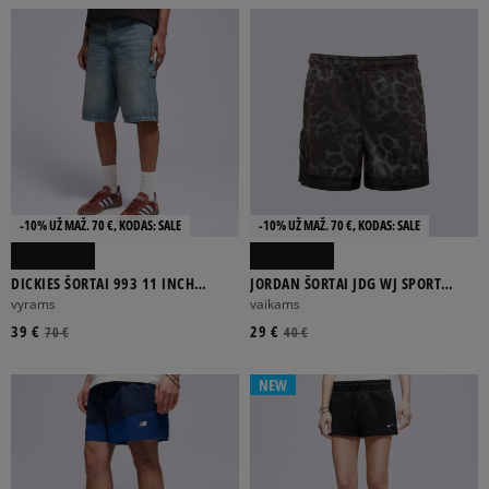
-10% UŽ MAŽ. 70 €, KODAS: SALE
-10% UŽ MAŽ. 70 €, KODAS: SALE
DICKIES ŠORTAI 993 11 INCH
JORDAN ŠORTAI JDG WJ SPORT
CARPENTER SHORT JEANS
DIAMOND AOP G
vyrams
vaikams
39 €
29 €
70 €
40 €
NEW