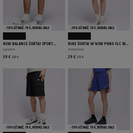
-10% UŽ MAŽ. 70 €, KODAS: SALE
-10% UŽ MAŽ. 70 €, KODAS: SALE
NEW BALANCE ŠORTAI SPORT
NIKE ŠORTAI W NSW PHNX FLC MR
LEGACY SHORT 5"
STD 2IN
vyrams
moterims
39 €
29 €
60 €
35 €
-10% UŽ MAŽ. 70 €, KODAS: SALE
-10% UŽ MAŽ. 70 €, KODAS: SALE