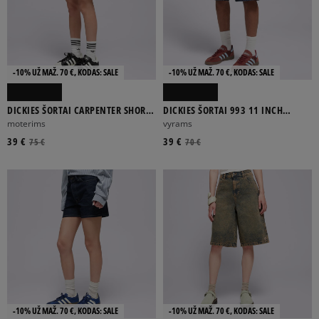
FILTRUOTI
-10% UŽ MAŽ. 70 €, KODAS: SALE
-10% UŽ MAŽ. 70 €, KODAS: SALE
ATŽYMĖTI VISUS
DICKIES ŠORTAI CARPENTER SHORT
DICKIES ŠORTAI 993 11 INCH
JEANS 1993 7 INCH
CARPENTER SHORT JEANS
moterims
vyrams
39 €
39 €
75 €
70 €
-10% UŽ MAŽ. 70 €, KODAS: SALE
-10% UŽ MAŽ. 70 €, KODAS: SALE