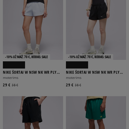
-10% UŽ MAŽ. 70 €, KODAS: SALE
-10% UŽ MAŽ. 70 €, KODAS: SALE
NIKE ŠORTAI W NSW NK WR PLY
NIKE ŠORTAI W NSW NK WR PLY
KNT MR 2" SHRT
KNT MR 2" SHRT
moterims
moterims
29 €
29 €
38 €
38 €