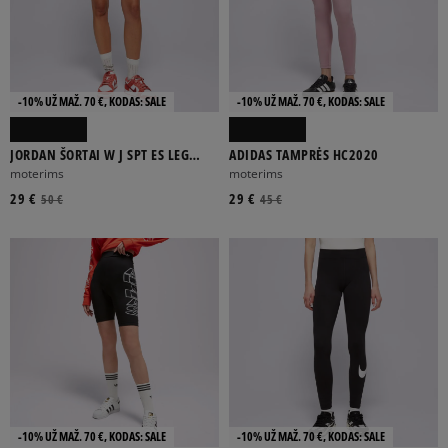
TAMPRĖS
FILTRUOTI
-10% UŽ MAŽ. 70 €, KODAS: SALE
-10% UŽ MAŽ. 70 €, KODAS: SALE
ATŽYMĖTI VISUS
JORDAN ŠORTAI W J SPT ES LEG
ADIDAS TAMPRĖS HC2020
SHORT
moterims
moterims
29 €
29 €
50 €
45 €
-10% UŽ MAŽ. 70 €, KODAS: SALE
-10% UŽ MAŽ. 70 €, KODAS: SALE