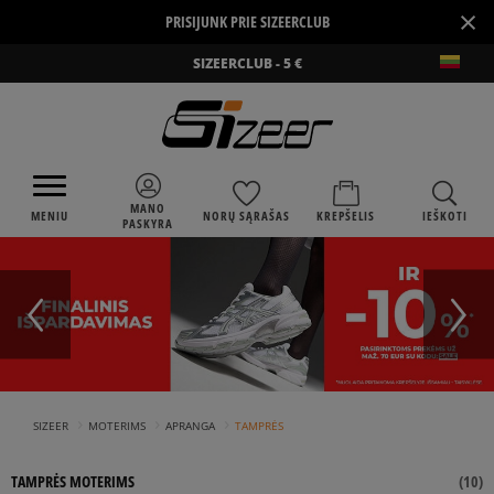
×
PRISIJUNK PRIE SIZEERCLUB
SIZEERCLUB - 5 €
MANO
MENIU
NORŲ SĄRAŠAS
KREPŠELIS
IEŠKOTI
PASKYRA
›
›
›
SIZEER
MOTERIMS
APRANGA
TAMPRĖS
TAMPRĖS MOTERIMS
(
10
)