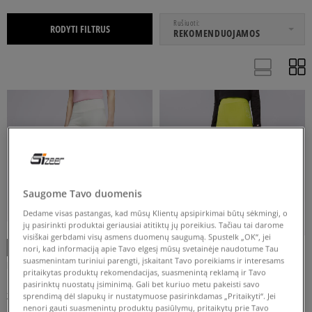
NUO
IKI
Rušiuoti
RODYTI FILTRUS
REKOMENDUOJAMOS
32
36
40
42
XXS
Rodyti daugiau
Saugome Tavo duomenis
Dedame visas pastangas, kad mūsų Klientų apsipirkimai būtų sėkmingi, o
PRITAIKYTAS
REGULIARUS
jų pasirinkti produktai geriausiai atitiktų jų poreikius. Tačiau tai darome
-10% UŽ MAŽ. 70 €, KODAS: SALE
-10% UŽ MAŽ. 70 €, KODAS: SALE
visiškai gerbdami visų asmens duomenų saugumą. Spustelk „OK“, jei
nori, kad informaciją apie Tavo elgesį mūsų svetainėje naudotume Tau
suasmenintam turiniui parengti, įskaitant Tavo poreikiams ir interesams
ELLESSE TAMPRĖS ORNELLLI
NIKE TAMPRĖS
pritaikytas produktų rekomendacijas, suasmenintą reklamą ir Tavo
LEGGING OFF WHT
moterims
moterims
pasirinktų nuostatų įsiminimą. Gali bet kuriuo metu pakeisti savo
24 €
29 €
60 €
45 €
sprendimą dėl slapukų ir nustatymuose pasirinkdamas „Pritaikyti“. Jei
nenori gauti suasmenintų produktų pasiūlymų, pritaikytų prie Tavo