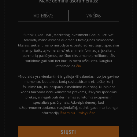
Mane domina asortimentas:
MOTERIŠKAS
VYRIŠKAS
Sutinku, kad UAB „Marketing Investment Group Lietuva“
tvarkytų mano asmens duomenis tiesioginės rinkodaros
tikslais, siekiant mano nurodytu e. pašto adresu siųsti specialiai
man pritaikytą komercinę/reklaminę informaciją, įskaitant
partnerių pasiūlymus, bei šiuo tikslu mane profiliuotų. Šis
sutikimas gali būti bet kuriuo metu atšauktas. Daugiau
čia.
informacijos
*Nuolaida yra vienkartinė ir galioja 48 valandas nuo jos gavimo
momento. Nuolaidos kodą rasi atskirame el. laiške, kurį
išsiųsime tau, kai paspausi aktyvinimo nuorodą. Nuolaidos
kodas taikomas nenukainotoms prekėms, išskyrus specialias
prekes, ir negali būti derinamas su kitomis akcijomis ir
specialiais pasiūlymais. Atkreipk dėmesį, kad
užsiprenumeruodamas naujienlaiškį, sutinki gauti marketingo
Išsamiau – taisyklėse.
informaciją.