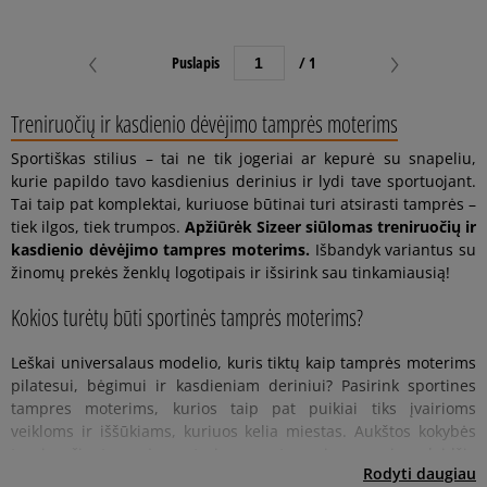
Puslapis
/ 1
Treniruočių ir kasdienio dėvėjimo tamprės moterims
Sportiškas stilius – tai ne tik jogeriai ar kepurė su snapeliu,
kurie papildo tavo kasdienius derinius ir lydi tave sportuojant.
Tai taip pat komplektai, kuriuose būtinai turi atsirasti tamprės –
tiek ilgos, tiek trumpos.
Apžiūrėk Sizeer siūlomas treniruočių ir
kasdienio dėvėjimo tampres moterims.
Išbandyk variantus su
žinomų prekės ženklų logotipais ir išsirink sau tinkamiausią!
Kokios turėtų būti sportinės tamprės moterims?
Leškai universalaus modelio, kuris tiktų kaip tamprės moterims
pilatesui, bėgimui ir kasdieniam deriniui? Pasirink sportines
tampres moterims, kurios taip pat puikiai tiks įvairioms
veikloms ir iššūkiams, kuriuos kelia miestas. Aukštos kokybės
treniruočių tamprės moterims yra tamprios, gerai praleidžia
Moteriškos tamprės su plačiomis klešnėmis, klasikinės ar trumpos?
Treniruočių tamprės moterims
Juodos ar spalvotos tamprės moterims?
Kokią tamprių medžiagą ir kirpimą turėtum pasirinkti?
Su kuo dėvėti sportines tampres moterims?
O jei galvoji apie sportines tampres moterims, kurias gali dėvėti
Renkantis treniruočių tampres moterims, tu tikrai nori, kad jos
Jei jau pasirinkai konkretų prekės ženklą, atėjo laikas nuspręsti
Prieš nuspręsdama įsigyti, verta sužinoti, iš kokios medžiagos
Tamprės moterims jogos, pilateso ar galbūt sporto klubo
Rodyti daugiau
orą ir puikiai priglunda prie figūros. Jei nežinai, kokios turėtų