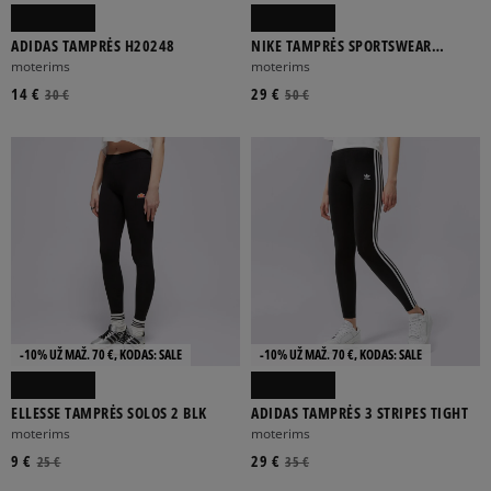
ADIDAS TAMPRĖS H20248
NIKE TAMPRĖS SPORTSWEAR
ESSENTIAL
moterims
moterims
14 €
29 €
30 €
50 €
-10% UŽ MAŽ. 70 €, KODAS: SALE
-10% UŽ MAŽ. 70 €, KODAS: SALE
ELLESSE TAMPRĖS SOLOS 2 BLK
ADIDAS TAMPRĖS 3 STRIPES TIGHT
moterims
moterims
9 €
29 €
25 €
35 €