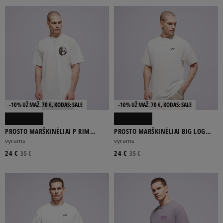
-10% UŽ MAŽ. 70 €, KODAS: SALE
-10% UŽ MAŽ. 70 €, KODAS: SALE
PROSTO MARŠKINĖLIAI P RIM
PROSTO MARŠKINĖLIAI BIG LOG
WHITE
INFINITY WHITE
vyrams
vyrams
24 €
24 €
35 €
35 €