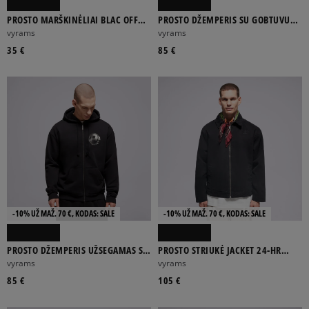
PROSTO MARŠKINĖLIAI BLAC OFF
PROSTO DŽEMPERIS SU GOBTUVU
WHITE
HOODIE WEAR THE STREET BLACK
vyrams
vyrams
35 €
85 €
-10% UŽ MAŽ. 70 €, KODAS: SALE
-10% UŽ MAŽ. 70 €, KODAS: SALE
PROSTO DŽEMPERIS UŽSEGAMAS SU
PROSTO STRIUKĖ JACKET 24-HR
GOBTUVU ZIP HOODIE P RIM BLACK
BLACK
vyrams
vyrams
85 €
105 €