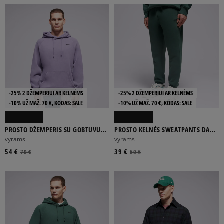
-25% 2 DŽEMPERIUI AR KELNĖMS
-25% 2 DŽEMPERIUI AR KELNĖMS
-10% UŽ MAŽ. 70 €, KODAS: SALE
-10% UŽ MAŽ. 70 €, KODAS: SALE
PROSTO DŽEMPERIS SU GOBTUVU
PROSTO KELNĖS SWEATPANTS DARN
HOODIE SKIZZLE WASHED LAVENDER
WASHED GREEN
vyrams
vyrams
54 €
39 €
70 €
60 €