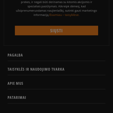
prekes, ir negali būti derinamas su kitomis akcijomis ir
specialiais pasiūlymais. Atkreipk dėmesį, kad
užsiprenumeruodamas naujienlaiškį, sutinki gauti marketingo
Išsamiau – taisyklėse.
informaciją.
PAGALBA
TAISYKLĖS IR NAUDOJIMO TVARKA
APIE MUS
PATARIMAI