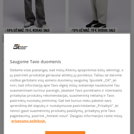
-10% UŽ MAŽ. 70 €, KODAS: SALE
-10% UŽ MAŽ. 70 €, KODAS: SALE
PROSTO DŽINSINĖS KELNĖS BAGGY
PROSTO KELNĖS SWEATPANTS
TARMAC LIGHT GRAY
GHOTIC P GRAY
vyrams
vyrams
49 €
44 €
70 €
65 €
Saugome Tavo duomenis
Dedame visas pastangas, kad mūsų Klientų apsipirkimai būtų sėkmingi, o
jų pasirinkti produktai geriausiai atitiktų jų poreikius. Tačiau tai darome
visiškai gerbdami visų asmens duomenų saugumą. Spustelk „OK“, jei
nori, kad informaciją apie Tavo elgesį mūsų svetainėje naudotume Tau
suasmenintam turiniui parengti, įskaitant Tavo poreikiams ir interesams
pritaikytas produktų rekomendacijas, suasmenintą reklamą ir Tavo
pasirinktų nuostatų įsiminimą. Gali bet kuriuo metu pakeisti savo
sprendimą dėl slapukų ir nustatymuose pasirinkdamas „Pritaikyti“. Jei
nenori gauti suasmenintų produktų pasiūlymų, pritaikytų prie Tavo
pageidavimų, pasirink „Atmesti visus”. Daugiau informacijos rasite mūsų
privatumo politikoje.
-25% 2 DŽEMPERIUI AR KELNĖMS
-10% UŽ MAŽ. 70 €, KODAS: SALE
-10% UŽ MAŽ. 70 €, KODAS: SALE