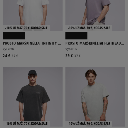
-10% UŽ MAŽ. 70 €, KODAS: SALE
-10% UŽ MAŽ. 70 €, KODAS: SALE
PROSTO MARŠKINĖLIAI INFINITY D
PROSTO MARŠKINĖLIAI FLATHEAD
WHITE
WASHED LAVENDER
vyrams
vyrams
24 €
29 €
37 €
37 €
-10% UŽ MAŽ. 70 €, KODAS: SALE
-10% UŽ MAŽ. 70 €, KODAS: SALE