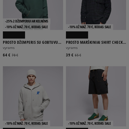
-25% 2 DŽEMPERIUI AR KELNĖMS
-10% UŽ MAŽ. 70 €, KODAS: SALE
-10% UŽ MAŽ. 70 €, KODAS: SALE
PROSTO DŽEMPERIS SU GOBTUVU
PROSTO MARŠKINIAI SHIRT CHECK
HOODIE SKIZZLE WASHED GREEN
NAVY
vyrams
vyrams
64 €
39 €
70 €
65 €
-10% UŽ MAŽ. 70 €, KODAS: SALE
-10% UŽ MAŽ. 70 €, KODAS: SALE