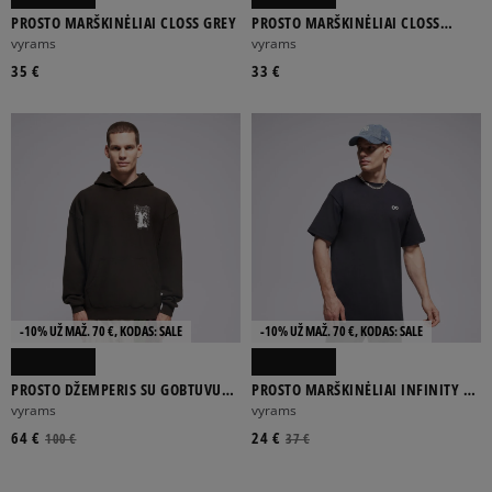
PROSTO MARŠKINĖLIAI CLOSS GREY
PROSTO MARŠKINĖLIAI CLOSS
WHITE
vyrams
vyrams
35 €
33 €
-10% UŽ MAŽ. 70 €, KODAS: SALE
-10% UŽ MAŽ. 70 €, KODAS: SALE
PROSTO DŽEMPERIS SU GOBTUVU
PROSTO MARŠKINĖLIAI INFINITY D
HOODIE SHADOW WASHED BLACK
BLACK
vyrams
vyrams
64 €
24 €
100 €
37 €