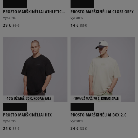
PROSTO MARŠKINĖLIAI ATHLETIC
PROSTO MARŠKINĖLIAI CLOSS GREY
WASHED BLACK
vyrams
vyrams
29 €
14 €
35 €
33 €
-10% UŽ MAŽ. 70 €, KODAS: SALE
-10% UŽ MAŽ. 70 €, KODAS: SALE
PROSTO MARŠKINĖLIAI HEX
PROSTO MARŠKINĖLIAI BOX 2.0
vyrams
vyrams
24 €
24 €
33 €
33 €