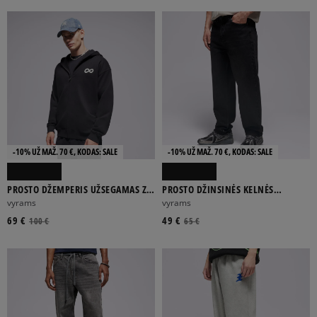
PROSTO
-10% UŽ MAŽ. 70 €, KODAS: SALE
-10% UŽ MAŽ. 70 €, KODAS: SALE
BALTA
DAUGIASPALVĖ
JUODA
LAWENDOWY
MĖLYNA
PROSTO DŽEMPERIS UŽSEGAMAS ZIP
PROSTO DŽINSINĖS KELNĖS
HOODIE INFINITY BLACK
REGULAR BUNKER GRAPHITE
vyrams
vyrams
Rodyti daugiau
69 €
49 €
100 €
65 €
FILTRUOTI
ATŽYMĖTI VISUS