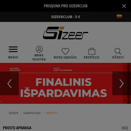
×
PRISIJUNK PRIE SIZEERCLUB
SIZEERCLUB - 5 €
MANO
MENIU
NORŲ SĄRAŠAS
KREPŠELIS
IEŠKOTI
PASKYRA
›
›
SIZEER
GAMINTOJAI
PROSTO
PROSTO APRANGA
(
42
)