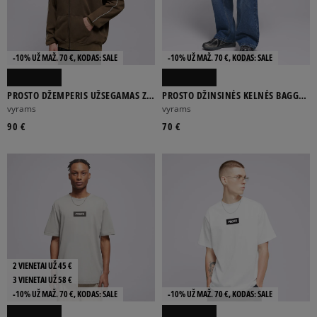
-10% UŽ MAŽ. 70 €, KODAS: SALE
-10% UŽ MAŽ. 70 €, KODAS: SALE
PROSTO DŽEMPERIS UŽSEGAMAS ZIP
PROSTO DŽINSINĖS KELNĖS BAGGY
HOODIE ATHLETIC WASHED BROWN
TARMAC BLUE
vyrams
vyrams
90 €
70 €
2 VIENETAI UŽ 45 €
3 VIENETAI UŽ 58 €
-10% UŽ MAŽ. 70 €, KODAS: SALE
-10% UŽ MAŽ. 70 €, KODAS: SALE