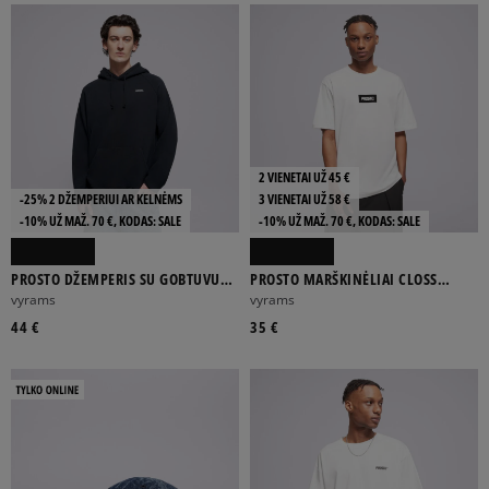
2 VIENETAI UŽ 45 €
-25% 2 DŽEMPERIUI AR KELNĖMS
3 VIENETAI UŽ 58 €
-10% UŽ MAŽ. 70 €, KODAS: SALE
-10% UŽ MAŽ. 70 €, KODAS: SALE
PROSTO DŽEMPERIS SU GOBTUVU
PROSTO MARŠKINĖLIAI CLOSS
HOODIE SKIZZLE WASHED BLACK
WHITE
vyrams
vyrams
44 €
35 €