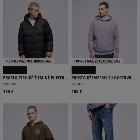
-10% UŽ MAŽ. 70 €, KODAS: SALE
-10% UŽ MAŽ. 70 €, KODAS: SALE
PROSTO STRIUKĖ ŽIEMINĖ PUFFER
PROSTO DŽEMPERIS SU GOBTUVU
JACKET 404 BLACK
HOODIE FLATHEAD WASHED
vyrams
vyrams
LAVENDER
130 €
100 €