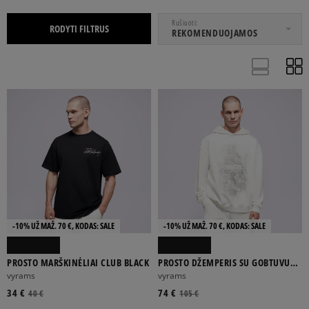
NUO
IKI
Rušiuoti
RODYTI FILTRUS
REKOMENDUOJAMOS
AKSESUARAI
APRANGA
UNISEX
VYRAMS
-10% UŽ MAŽ. 70 €, KODAS: SALE
-10% UŽ MAŽ. 70 €, KODAS: SALE
PROSTO MARŠKINĖLIAI CLUB BLACK
PROSTO DŽEMPERIS SU GOBTUVU
ONE SIZE
30
32
33
34
HOODIE GRADE WHITE
vyrams
vyrams
34 €
74 €
40 €
105 €
Rodyti daugiau