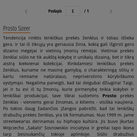
Puslapis
/ 1
Prosto Sizeer
Tendencija rinktis lenkiškus prekės ženklus ir toliau išlieka
gera. Ir tai iš tikrųjų yra geriausia žinia, kokią gali išgirsti gero
dizaino mėgėjai ir vietinių įmonių rėmėjai. Vietiniai prekės
ženklai siūlo ne tik aukštą kokybę ir unikalų dizainą, bet ir tikrą
aistrą kiekvienai kolekcijai. Rinkdamiesi lenkiškus prekės
ženklus, kuriame ne masinę gamybą, o charakteringą stilių ir
kartu remiame natūralaus, nepriverstinio kūrybiškumo
vystymąsi. Negalima paneigti, kad tai dvigubai džiugina! Taigi,
jei ir tu esi iš tų žmonių, kurie pirmenybę teikia kokybei ir
lenkiškai produkcijai, tave tikrai sudomins
Prosto
prekės
ženklas - vieniems gerai žinomas, o kitiems - visiška naujiena.
Po tokios daug žadančios įžangos pabrėžti, kad tai lenkiškų
drabužių prekės ženklas, yra tik formalumas. Nuo 1999 m. jame
streetwear‘as derinamas su hiphopo kultūra. Jis buvo įkurtas
Wojciecho „Sakalo“ Sosnowskio iniciatyva ir greitai tapo ikona
tarp besisukančių tokioje aplinkoje. Siūlo drabužius