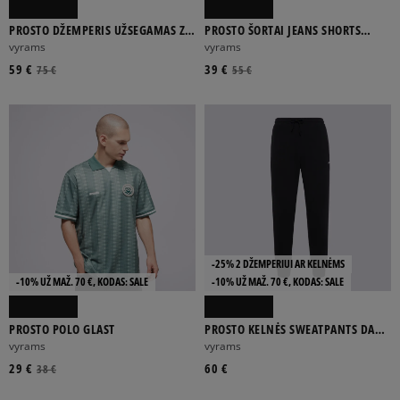
PROSTO DŽEMPERIS UŽSEGAMAS ZIP
PROSTO ŠORTAI JEANS SHORTS
HOODIE GHOTIC P GRAY
BAGGY ZAXX
vyrams
vyrams
59 €
39 €
75 €
55 €
-25% 2 DŽEMPERIUI AR KELNĖMS
-10% UŽ MAŽ. 70 €, KODAS: SALE
-10% UŽ MAŽ. 70 €, KODAS: SALE
PROSTO POLO GLAST
PROSTO KELNĖS SWEATPANTS DARN
WASHED BLACK
vyrams
vyrams
29 €
60 €
38 €