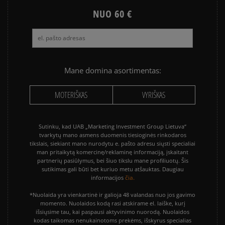
NUO 60 €
Mane domina asortimentas:
MOTERIŠKAS
VYRIŠKAS
Sutinku, kad UAB „Marketing Investment Group Lietuva“
tvarkytų mano asmens duomenis tiesioginės rinkodaros
tikslais, siekiant mano nurodytu e. pašto adresu siųsti specialiai
man pritaikytą komercinę/reklaminę informaciją, įskaitant
partnerių pasiūlymus, bei šiuo tikslu mane profiliuotų. Šis
sutikimas gali būti bet kuriuo metu atšauktas. Daugiau
čia.
informacijos
*Nuolaida yra vienkartinė ir galioja 48 valandas nuo jos gavimo
momento. Nuolaidos kodą rasi atskirame el. laiške, kurį
išsiųsime tau, kai paspausi aktyvinimo nuorodą. Nuolaidos
kodas taikomas nenukainotoms prekėms, išskyrus specialias