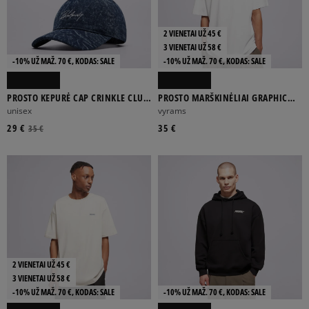
2 VIENETAI UŽ 45 €
3 VIENETAI UŽ 58 €
-10% UŽ MAŽ. 70 €, KODAS: SALE
-10% UŽ MAŽ. 70 €, KODAS: SALE
PROSTO KEPURĖ CAP CRINKLE CLUB
PROSTO MARŠKINĖLIAI GRAPHIC
BLUE
WEAR THE STREET
unisex
vyrams
29 €
35 €
35 €
2 VIENETAI UŽ 45 €
3 VIENETAI UŽ 58 €
-10% UŽ MAŽ. 70 €, KODAS: SALE
-10% UŽ MAŽ. 70 €, KODAS: SALE