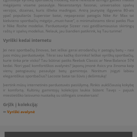
kurie puikiai tiks pereinamajam laikotarpiui? Jie taip pat laukia
siūlome platų vyriškų sportbačių pasirinkimą. Apžiūrėk, kas
mėgėjams visame pasaulyje. Nesenstantys fasonai, universalios spalvų
Tavęs. Nes kadangi tai pereinamasis laikotarpis – išnaudok jį
patrauks Tavo dėmesį!
versijos, dizainas, kuris išlieka madingas. Antrą jaunystę išgyvena 80-ais
maksimaliai išsirinkęs tobulą
avalynę vyrams
.
ypač populiarūs Superstar batai, nepaprastai patogūs Nike Air Max tai
kiekvieno sportbačių mėgėjo „must-have“, o minimalistams tikrai patiks Flux
ir Nike Roshe modeliai. Parduotuvėje Sizeer rasi geidžiamiausius skirtingų
raštų ir spalvų modelius. Nelauk, jau šiandien patikrink, ką Tau turime!
Vyriški kedai internetu
Jei nesi sportbačių žinovas, bet ieškai gerai atrodančių ir patogių batų – rasi
juos mūsų parduotuvėje. Tikrai sau kažką išsirinksi! Ieškai vyriškų sportbačių,
kurie tinka prie visko? Tau būtinai patiks Reebok Classic ar New Balance 574
kedai. Nori ypač komfortiškos avalynės? Japonų įmonė Asics yra žinoma kaip
vienų patogiausių pasaulyje batų gamintoja. Norėtum įsigyti labiau
elegantiškus sportbačius? Lacoste batai tai šūvis į dešimtuką!
Įvertink mūsų internetinės parduotuvės pasiūlymą. Rinkis aukščiausią kokybę
ir komfortą. Kultinių gamintojų kolekcijos laukia būtent Tavęs – pajusk
miestietiško laisvumo nuotaiką su stilingais sneakersais!
Grįžk į kolekciją:
⇐
Vyriški avalynė