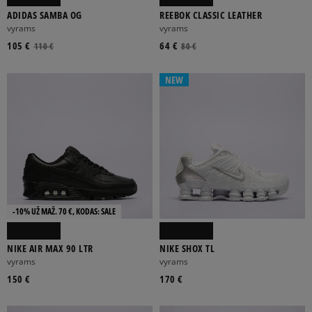
ADIDAS SAMBA OG
REEBOK CLASSIC LEATHER
vyrams
vyrams
105 €
64 €
110 €
80 €
NEW
-10% UŽ MAŽ. 70 €, KODAS: SALE
NIKE AIR MAX 90 LTR
NIKE SHOX TL
vyrams
vyrams
150 €
170 €