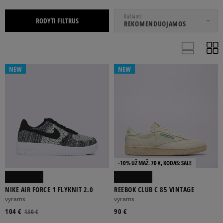
NUO
IKI
Rušiuoti
RODYTI FILTRUS
REKOMENDUOJAMOS
NEW
NEW
36
36,5
36 2/3
37
37 1/3
Rodyti daugiau
-10% UŽ MAŽ. 70 €, KODAS: SALE
ADIDAS
ASICS
CHAMPION
CONVERSE
ELLESSE
NIKE AIR FORCE 1 FLYKNIT 2.0
REEBOK CLUB C 85 VINTAGE
vyrams
vyrams
Rodyti daugiau
104 €
90 €
130 €