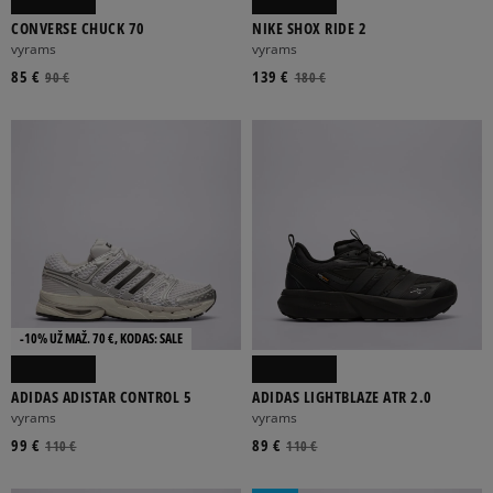
CONVERSE CHUCK 70
NIKE SHOX RIDE 2
vyrams
vyrams
85 €
139 €
90 €
180 €
-10% UŽ MAŽ. 70 €, KODAS: SALE
ADIDAS ADISTAR CONTROL 5
ADIDAS LIGHTBLAZE ATR 2.0
vyrams
vyrams
99 €
89 €
110 €
110 €