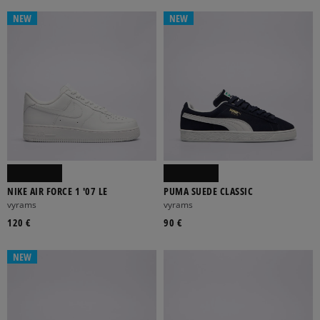
NEW
NEW
ODA
SINTETIKA
TEKSTILĖ
TINKLELIS
ZOMŠA-NUBUKAS
BALTA
DAUGIASPALVĖ
JUODA
MĖLYNA
ORANŽINĖ
Rodyti daugiau
NIKE AIR FORCE 1 '07 LE
PUMA SUEDE CLASSIC
vyrams
vyrams
AUKŠTO PROFILIO
ŽEMO PROFILIO
120 €
90 €
NEW
BE UŽSEGIMO
RAIŠTELIAI
SAGTIS