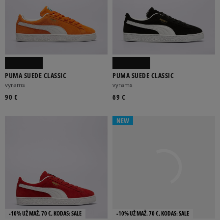
7,5 CM
KULNAS
PLOKŠČIAS
SPORTINIS
PUMA SUEDE CLASSIC
PUMA SUEDE CLASSIC
VASAROS
VISŲ METŲ
ŽIEMOS
vyrams
vyrams
90 €
69 €
FILTRUOTI
NEW
ATŽYMĖTI VISUS
-10% UŽ MAŽ. 70 €, KODAS: SALE
-10% UŽ MAŽ. 70 €, KODAS: SALE