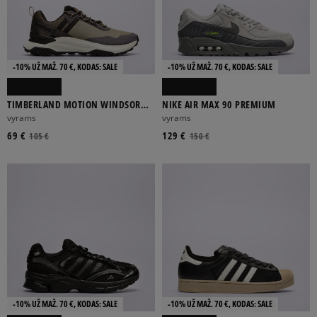
-10% UŽ MAŽ. 70 €, KODAS: SALE
-10% UŽ MAŽ. 70 €, KODAS: SALE
TIMBERLAND MOTION WINDSOR
NIKE AIR MAX 90 PREMIUM
LOW LACE SNEAKER
vyrams
vyrams
69 €
129 €
105 €
150 €
-10% UŽ MAŽ. 70 €, KODAS: SALE
-10% UŽ MAŽ. 70 €, KODAS: SALE