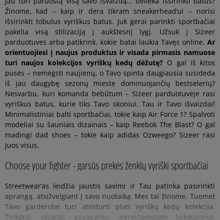
Jau turi paruoštą visą savo išvaizdą... belieka išsirinkti batus?
Žinome, kad – kaip ir dera tikram sneakerhead‘ui – norisi
išsirinkti tobulus vyriškus batus. Juk gerai parinkti sportbačiai
pakelia visą stilizaciją į aukštesnį lygį. Užsuk į Sizeer
parduotuves arba patikrink, kokie batai laukia Tavęs online.
Ar
orientuojiesi į naujus produktus ir visada pirmasis namuose
turi naujos kolekcijos vyriškų kedų dėžutę?
O gal iš kitos
pusės – nemėgsti naujienų, o Tavo spinta daugiausia susideda
iš jau daugybę sezonų mieste dominuojančių bestselerių?
Nesvarbu, kuri komanda bebūtum – Sizeer parduotuvėje rasi
vyriškus batus, kurie tiks Tavo skoniui. Tau ir Tavo išvaizdai!
Minimalistiniai balti sportbačiai, tokie kaip Air Force 1? Spalvoti
modeliai su šauniais dizainais – kaip Reebok The Blast? O gal
madingi dad shoes – tokie kaip adidas Ozweego? Sizeer rasi
juos visus.
Choose your fighter - garsūs prekės ženklų vyriški sportbačiai
Streetwear‘as leidžia jaustis savimi ir Tau patinka pasirinkti
aprangą, atsižvelgiant į savo nuotaiką. Mes tai žinome. Tuomet
Tavo garderobe turi atsidurti plati vyriškų kedų kolekcija.
Tinkanti vasarai, pavasariui, pereinamajam laikotarpiui,