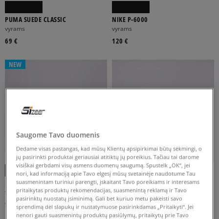
PUMA SUEDE CLASSIC
NIKE P-6000
vyrams
vyrams
69 €
120 €
NEW
Saugome Tavo duomenis
Dedame visas pastangas, kad mūsų Klientų apsipirkimai būtų sėkmingi, o
-10% UŽ MAŽ. 70 €, KODAS: SALE
-10% UŽ MAŽ. 70 €, KODAS: SALE
jų pasirinkti produktai geriausiai atitiktų jų poreikius. Tačiau tai darome
visiškai gerbdami visų asmens duomenų saugumą. Spustelk „OK“, jei
nori, kad informaciją apie Tavo elgesį mūsų svetainėje naudotume Tau
NIKE V5 RNR
ADIDAS HANDBALL SPEZIAL
suasmenintam turiniui parengti, įskaitant Tavo poreikiams ir interesams
pritaikytas produktų rekomendacijas, suasmenintą reklamą ir Tavo
vyrams
vyrams
pasirinktų nuostatų įsiminimą. Gali bet kuriuo metu pakeisti savo
90 €
99 €
110 €
sprendimą dėl slapukų ir nustatymuose pasirinkdamas „Pritaikyti“. Jei
nenori gauti suasmenintų produktų pasiūlymų, pritaikytų prie Tavo