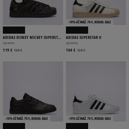
-10% UŽ MAŽ. 70 €, KODAS: SALE
ADIDAS DISNEY MICKEY SUPERSTAR
ADIDAS SUPERSTAR II
ST
vyrams
vyrams
119 €
104 €
130 €
120 €
-10% UŽ MAŽ. 70 €, KODAS: SALE
-10% UŽ MAŽ. 70 €, KODAS: SALE