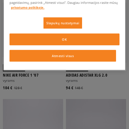
pageidavimų, pasirink „Atmesti visus”. Daugiau informacijos rasite mūsų
privatumo politikoje.
Slapukų nustatymai
OK
Atmesti visus
-10% UŽ MAŽ. 70 €, KODAS: SALE
NIKE AIR FORCE 1 '07
ADIDAS ADISTAR XLG 2.0
vyrams
vyrams
104 €
94 €
120 €
140 €