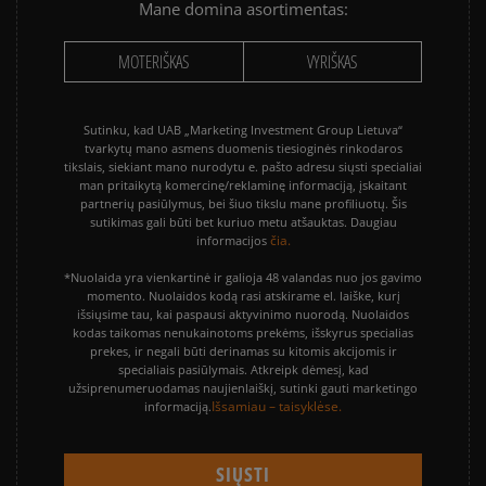
Mane domina asortimentas:
MOTERIŠKAS
VYRIŠKAS
Sutinku, kad UAB „Marketing Investment Group Lietuva“
tvarkytų mano asmens duomenis tiesioginės rinkodaros
tikslais, siekiant mano nurodytu e. pašto adresu siųsti specialiai
man pritaikytą komercinę/reklaminę informaciją, įskaitant
partnerių pasiūlymus, bei šiuo tikslu mane profiliuotų. Šis
sutikimas gali būti bet kuriuo metu atšauktas. Daugiau
čia.
informacijos
*Nuolaida yra vienkartinė ir galioja 48 valandas nuo jos gavimo
momento. Nuolaidos kodą rasi atskirame el. laiške, kurį
išsiųsime tau, kai paspausi aktyvinimo nuorodą. Nuolaidos
kodas taikomas nenukainotoms prekėms, išskyrus specialias
prekes, ir negali būti derinamas su kitomis akcijomis ir
specialiais pasiūlymais. Atkreipk dėmesį, kad
užsiprenumeruodamas naujienlaiškį, sutinki gauti marketingo
Išsamiau – taisyklėse.
informaciją.