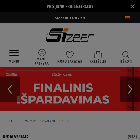
×
PRISIJUNK PRIE SIZEERCLUB
SIZEERCLUB - 5 €
MANO
MENIU
NORŲ SĄRAŠAS
KREPŠELIS
IEŠKOTI
PASKYRA
›
›
›
SIZEER
VYRAMS
AVALYNĖ
KEDAI
KEDAI VYRAMS
(
598
)