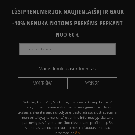
UŽSIPRENUMERUOK NAUJIENLAIŠKĮ IR GAUK
-10% NENUKAINOTOMS PREKĖMS PERKANT
NUO 60 €
Mane domina asortimentas:
MOTERIŠKAS
VYRIŠKAS
Sutinku, kad UAB „Marketing Investment Group Lietuva“
tvarkytų mano asmens duomenis tiesioginės rinkodaros
tikslais, siekiant mano nurodytu e. pašto adresu siųsti specialiai
man pritaikytą komercinę/reklaminę informaciją, įskaitant
partnerių pasiūlymus, bei šiuo tikslu mane profiliuotų. Šis
sutikimas gali būti bet kuriuo metu atšauktas. Daugiau
čia.
informacijos