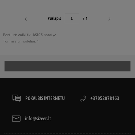
Puslapis
/ 1
Peržiuri:
vaikiški ASICS
batai ✔️
Turimi šių modeliai:
1
POKALBIS INTERNETU
+37052078163
info@sizeer.lt