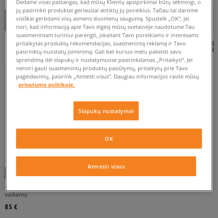
Dedame visas pastangas, kad mūsų Klientų apsipirkimai būtų sėkmingi, o
jų pasirinkti produktai geriausiai atitiktų jų poreikius. Tačiau tai darome
NUO
IKI
Rušiuoti
visiškai gerbdami visų asmens duomenų saugumą. Spustelk „OK“, jei
RODYTI FILTRUS
REKOMENDUOJAMOS
nori, kad informaciją apie Tavo elgesį mūsų svetainėje naudotume Tau
suasmenintam turiniui parengti, įskaitant Tavo poreikiams ir interesams
pritaikytas produktų rekomendacijas, suasmenintą reklamą ir Tavo
pasirinktų nuostatų įsiminimą. Gali bet kuriuo metu pakeisti savo
sprendimą dėl slapukų ir nustatymuose pasirinkdamas „Pritaikyti“. Jei
nenori gauti suasmenintų produktų pasiūlymų, pritaikytų prie Tavo
pageidavimų, pasirink „Atmesti visus”. Daugiau informacijos rasite mūsų
40
privatumo politikoje.
Slapukų nustatymai
BALTA
OK
Atmesti visus
FILTRUOTI
ASICS GEL-1130 GS
vaikams
ATŽYMĖTI VISUS
85 €