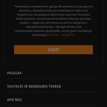
*Nuolaida yra vienkartinė ir galioja 48 valandas nuo jos gavimo
momento. Nuolaidos kodą rasi atskirame el. laiške, kurį
išsiųsime tau, kai paspausi aktyvinimo nuorodą. Nuolaidos
kodas taikomas nenukainotoms prekėms, išskyrus specialias
prekes, ir negali būti derinamas su kitomis akcijomis ir
specialiais pasiūlymais. Atkreipk dėmesį, kad
užsiprenumeruodamas naujienlaiškį, sutinki gauti marketingo
Išsamiau – taisyklėse.
informaciją.
PAGALBA
TAISYKLĖS IR NAUDOJIMO TVARKA
APIE MUS