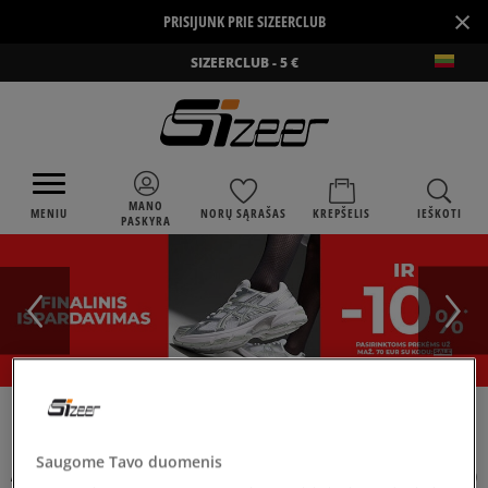
×
PRISIJUNK PRIE SIZEERCLUB
SIZEERCLUB - 5 €
MANO
MENIU
NORŲ SĄRAŠAS
KREPŠELIS
IEŠKOTI
PASKYRA
›
›
›
SIZEER
VAIKAMS
GAMINTOJAI
ASICS
Saugome Tavo duomenis
ASICS BATAI VAIKAMS
(
1
)