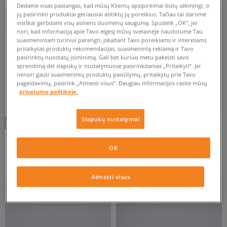
Dedame visas pastangas, kad mūsų Klientų apsipirkimai būtų sėkmingi, o
jų pasirinkti produktai geriausiai atitiktų jų poreikius. Tačiau tai darome
ATŽYMĖTI VISUS
visiškai gerbdami visų asmens duomenų saugumą. Spustelk „OK“, jei
nori, kad informaciją apie Tavo elgesį mūsų svetainėje naudotume Tau
suasmenintam turiniui parengti, įskaitant Tavo poreikiams ir interesams
pritaikytas produktų rekomendacijas, suasmenintą reklamą ir Tavo
pasirinktų nuostatų įsiminimą. Gali bet kuriuo metu pakeisti savo
sprendimą dėl slapukų ir nustatymuose pasirinkdamas „Pritaikyti“. Jei
nenori gauti suasmenintų produktų pasiūlymų, pritaikytų prie Tavo
pageidavimų, pasirink „Atmesti visus”. Daugiau informacijos rasite mūsų
privatumo politikoje.
Slapukų nustatymai
BIRKENSTOCK BOSTON
BIRKENSTOCK ARIZONA
moterims
moterims
OK
124 €
69 €
150 €
90 €
Atmesti visus