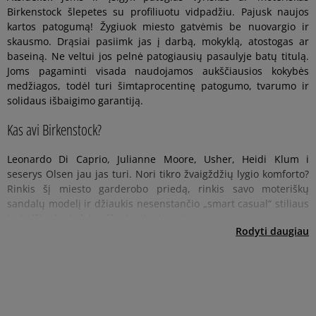
Birkenstock šlepetes su profiliuotu vidpadžiu. Pajusk naujos
kartos patogumą! Žygiuok miesto gatvėmis be nuovargio ir
skausmo. Drąsiai pasiimk jas į darbą, mokyklą, atostogas ar
baseiną. Ne veltui jos pelnė patogiausių pasaulyje batų titulą.
Joms pagaminti visada naudojamos aukščiausios kokybės
medžiagos, todėl turi šimtaprocentinę patogumo, tvarumo ir
solidaus išbaigimo garantiją.
Kas avi Birkenstock?
Leonardo Di Caprio, Julianne Moore, Usher, Heidi Klum i
seserys Olsen jau jas turi. Nori tikro žvaigždžių lygio komforto?
Rinkis šį miesto garderobo priedą, rinkis savo moteriškų
sandalų modelį ir džiaukis nesenstančio „smart casual“ stiliaus
įvaizdžiu, kuris leis užkariauti miestą!
Birkenstock taip dažnai, kaip tik įmanoma
Juos avėdamas nepajusi nuovargio
Su kuo avėtu Birkenstock batus?
Vadinami patogiausiais pasaulio batais, vienų mylimi, kitų
Birkenstock tai vokiečių įmonė, todėl nieko nestebina faktas, jog
Iš tikrųjų Birkenstock batus galima avėtu prie visko, tačiau
Rodyti daugiau
nekenčiami. Iš vienos pusės vadinami nedailiais, iš kitos vis
batai yra gaminami iš aukštos kokybės medžiagų. Juk vokiečiai
reikia nepamiršti, kad riba tarp sėkmingo jais paremto įvaizdžio
dažniau vyraujantys miesto gatvėse. Nors iki šiol sužadina daug
garsėja savo produktų kokybe. Batų konstrukcija yra gana
ir kičo yra tikrai nepaprastai plona. Todėl batai geriausiai
ginčų, jie pasekė milžinišką sėkmę, kurios receptas atrodo labai
specifinė, o visa paslaptis slypi anatominiame vidpadyje. Jis ne
atrodo su klasikiniais deriniais – prie džinsų, šortų ar ilgų
paprastas: tai batas privalo prisitaikyti prie kojos formos, o ne
tik leidžia kojai lengvai judėti, bet ir užtikrina jos natūralią
suknelių. Galite juos laisvai avėti gatvėje, imdami pavyzdį iš
koja prie bato. Susipažinkite – Birkenstock avalynė.
poziciją. Taip pat svarbų vaidmenį atlieka specialiai
blogerių ar įžymybių. Laikai, kai jie buvo laikomi negražiais