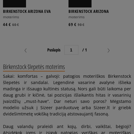
BIRKENSTOCK ARIZONA EVA
BIRKENSTOCK ARIZONA
moterims
moterims
44 €
69 €
60 €
90 €
Puslapis
/ 1
Birkenstock šlepetės moterims
Sakai: komfortas – galvoji: patogios moteriškos Birkenstock
šlepetės ir sandalai. Legendinė vasarinė avalynė išlieka
madinga ir išsaugo kultinės statusą. Nors gali būti laikoma per
daug grubi ir kičinė, tai pozicijas išlaikantis hitas ir vasarinių
įvaizdžių „must-have“. Dar neturi savo poros? Mėgstamo
modelio užsuk į Sizeer parduotuvę arba Sizeer.lt ir griebk
dvidešimtmetę vokišką tradiciją atstovaujantį fasoną.
Daug valandų praleidi ant kojų, dirbi, vaikštai, bėgioji?
Atsidėkok joms ir įsigyk patogias vyriškas ar moteriškas