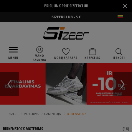
×
PRISIJUNK PRIE SIZEERCLUB
SIZEERCLUB - 5 €
MANO
MENIU
NORŲ SĄRAŠAS
KREPŠELIS
IEŠKOTI
PASKYRA
›
›
›
SIZEER
MOTERIMS
GAMINTOJAI
BIRKENSTOCK
BIRKENSTOCK MOTERIMS
(
16
)