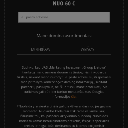
NUO 60 €
Mane domina asortimentas:
MOTERIŠKAS
VYRIŠKAS
Sutinku, kad UAB „Marketing Investment Group Lietuva“
tvarkytų mano asmens duomenis tiesioginės rinkodaros
tikslais, siekiant mano nurodytu e. pašto adresu siųsti specialiai
man pritaikytą komercinę/reklaminę informaciją, įskaitant
partnerių pasiūlymus, bei šiuo tikslu mane profiliuotų. Šis
sutikimas gali būti bet kuriuo metu atšauktas. Daugiau
čia.
informacijos
*Nuolaida yra vienkartinė ir galioja 48 valandas nuo jos gavimo
momento. Nuolaidos kodą rasi atskirame el. laiške, kurį
išsiųsime tau, kai paspausi aktyvinimo nuorodą. Nuolaidos
kodas taikomas nenukainotoms prekėms, išskyrus specialias
prekes, ir negali būti derinamas su kitomis akcijomis ir