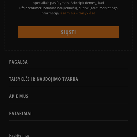
specialiais pasiūlymais. Atkreipk dėmesį, kad
užsiprenumeruodamas naujienlaiškį, sutinki gauti marketingo
Išsamiau – taisyklėse.
informaciją.
PAGALBA
TAISYKLĖS IR NAUDOJIMO TVARKA
APIE MUS
PATARIMAI
Raskite mus