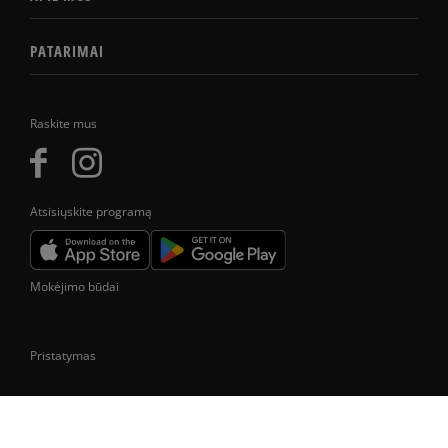
PATARIMAI
Raskite mus
Atsisiųskite programą
Mokėjimo būdai
Pristatymas
Prekes pristatome tik Lietuvos Respublikos teritorijoje