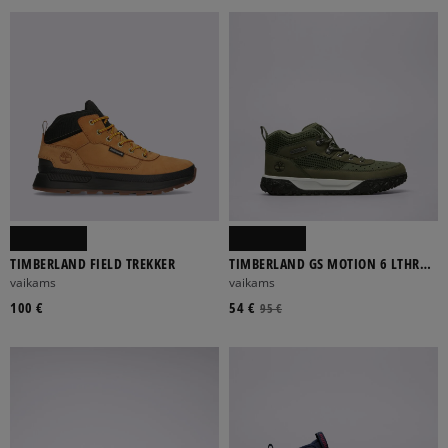
TIMBERLAND FIELD TREKKER
TIMBERLAND GS MOTION 6 LTHR
SUPER OX
vaikams
vaikams
100 €
54 €
95 €