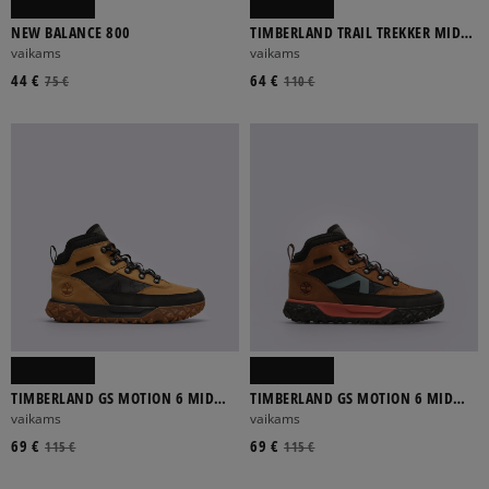
NEW BALANCE 800
TIMBERLAND TRAIL TREKKER MID
GTX
vaikams
vaikams
44 €
64 €
75 €
110 €
TIMBERLAND GS MOTION 6 MID
TIMBERLAND GS MOTION 6 MID
F/LWP
F/LWP
vaikams
vaikams
69 €
69 €
115 €
115 €