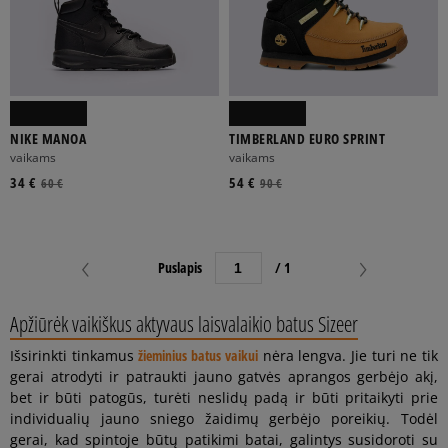
NIKE MANOA
TIMBERLAND EURO SPRINT
vaikams
vaikams
34 €
54 €
60 €
90 €
Puslapis
/ 1
Apžiūrėk vaikiškus aktyvaus laisvalaikio batus Sizeer
Išsirinkti tinkamus
žieminius batus vaikui
nėra lengva. Jie turi ne tik
gerai atrodyti ir patraukti jauno gatvės aprangos gerbėjo akį,
bet ir būti patogūs, turėti neslidų padą ir būti pritaikyti prie
individualių jauno sniego žaidimų gerbėjo poreikių. Todėl
gerai, kad spintoje būtų patikimi batai, galintys susidoroti su