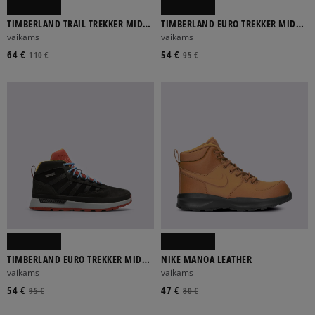
TIMBERLAND TRAIL TREKKER MID
TIMBERLAND EURO TREKKER MID
GTX
LEATHER
vaikams
vaikams
64 €
54 €
110 €
95 €
TIMBERLAND EURO TREKKER MID
NIKE MANOA LEATHER
LEATHER
vaikams
vaikams
54 €
47 €
95 €
80 €