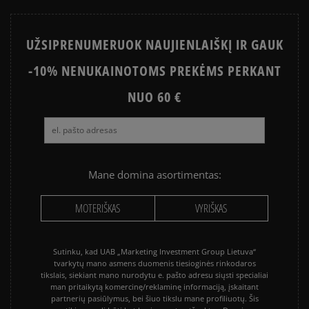
UŽSIPRENUMERUOK NAUJIENLAIŠKĮ IR GAUK
-10% NENUKAINOTOMS PREKĖMS PERKANT
NUO 60 €
Mane domina asortimentas:
MOTERIŠKAS
VYRIŠKAS
Sutinku, kad UAB „Marketing Investment Group Lietuva“
tvarkytų mano asmens duomenis tiesioginės rinkodaros
tikslais, siekiant mano nurodytu e. pašto adresu siųsti specialiai
man pritaikytą komercinę/reklaminę informaciją, įskaitant
partnerių pasiūlymus, bei šiuo tikslu mane profiliuotų. Šis