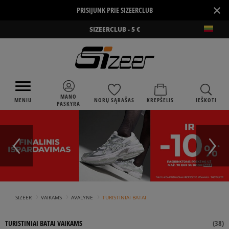
×
PRISIJUNK PRIE SIZEERCLUB
SIZEERCLUB - 5 €
MANO
MENIU
NORŲ SĄRAŠAS
KREPŠELIS
IEŠKOTI
PASKYRA
›
›
›
SIZEER
VAIKAMS
AVALYNĖ
TURISTINIAI BATAI
TURISTINIAI BATAI VAIKAMS
(
38
)