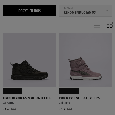
NUO
IKI
Rušiuoti
RODYTI FILTRUS
REKOMENDUOJAMOS
JAUNIMUI
MAŽIEMS VAIKAMS
MAŽYLIAMS
20
21
22
23
24
Rodyti daugiau
TIMBERLAND GS MOTION 6 LTHR
PUMA EVOLVE BOOT AC+ PS
SUPER OX
vaikams
vaikams
54 €
39 €
95 €
65 €