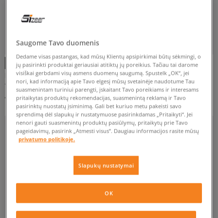
BE UŽSEGIMO
LIPNIOS JUOSTELES
RAIŠTELIAI
Saugome Tavo duomenis
Dedame visas pastangas, kad mūsų Klientų apsipirkimai būtų sėkmingi, o
jų pasirinkti produktai geriausiai atitiktų jų poreikius. Tačiau tai darome
PLOKŠČIAS
SPORTINIS
visiškai gerbdami visų asmens duomenų saugumą. Spustelk „OK“, jei
PUMA EVOLVE BOOT PURETEX
ADIDAS SUPERSTAR 360 WTR BOOT I
nori, kad informaciją apie Tavo elgesį mūsų svetainėje naudotume Tau
AC+PS
vaikams
vaikams
suasmenintam turiniui parengti, įskaitant Tavo poreikiams ir interesams
47 €
44 €
80 €
75 €
pritaikytas produktų rekomendacijas, suasmenintą reklamą ir Tavo
pasirinktų nuostatų įsiminimą. Gali bet kuriuo metu pakeisti savo
sprendimą dėl slapukų ir nustatymuose pasirinkdamas „Pritaikyti“. Jei
ŽIEMOS
nenori gauti suasmenintų produktų pasiūlymų, pritaikytų prie Tavo
pageidavimų, pasirink „Atmesti visus”. Daugiau informacijos rasite mūsų
privatumo politikoje.
FILTRUOTI
Slapukų nustatymai
ATŽYMĖTI VISUS
OK