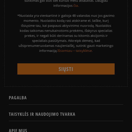
sutikimas gali būti bet kuriuo metu atšauktas. Daugiau
čia.
informacijos
*Nuolaida yra vienkartinė ir galioja 48 valandas nuo jos gavimo
momento. Nuolaidos kodą rasi atskirame el. laiške, kurį
išsiųsime tau, kai paspausi aktyvinimo nuorodą. Nuolaidos
kodas taikomas nenukainotoms prekėms, išskyrus specialias
prekes, ir negali būti derinamas su kitomis akcijomis ir
specialiais pasiūlymais. Atkreipk dėmesį, kad
užsiprenumeruodamas naujienlaiškį, sutinki gauti marketingo
Išsamiau – taisyklėse.
informaciją.
PAGALBA
TAISYKLĖS IR NAUDOJIMO TVARKA
APIE MUS