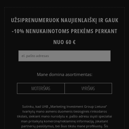
UŽSIPRENUMERUOK NAUJIENLAIŠKĮ IR GAUK
-10% NENUKAINOTOMS PREKĖMS PERKANT
NUO 60 €
Mane domina asortimentas:
MOTERIŠKAS
VYRIŠKAS
Sutinku, kad UAB „Marketing Investment Group Lietuva“
tvarkytų mano asmens duomenis tiesioginės rinkodaros
tikslais, siekiant mano nurodytu e. pašto adresu siųsti specialiai
man pritaikytą komercinę/reklaminę informaciją, įskaitant
partnerių pasiūlymus, bei šiuo tikslu mane profiliuotų. Šis