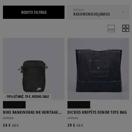
NUO
IKI
Rušiuoti
RODYTI FILTRUS
REKOMENDUOJAMOS
ADIDAS
DICKIES
EASTPAK
JORDAN
LEVI’S®
Rodyti daugiau
DAUGIASPALVĖ
JUODA
MĖLYNA
PILKA
RAUDONA
-10% UŽ MAŽ. 70 €, KODAS: SALE
Rodyti daugiau
NIKE RANKINUKAS NK HERITAGE
DICKIES KREPŠYS DENIM TOTE BAG
CROSSBODY - FA21
unisex
unisex
FILTRUOTI
24 €
39 €
28 €
55 €