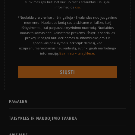
sutikimas gali būti bet kuriuo metu atšauktas. Daugiau
čia.
informacijos
*Nuolaida yra vienkartinė ir galioja 48 valandas nuo jos gavimo
momento. Nuolaidos kodą rasi atskirame el. laiške, kurį
išsiųsime tau, kai paspausi aktyvinimo nuorodą. Nuolaidos
kodas taikomas nenukainotoms prekėms, išskyrus specialias
prekes, ir negali būti derinamas su kitomis akcijomis ir
specialiais pasiūlymais. Atkreipk dėmesį, kad
užsiprenumeruodamas naujienlaiškį, sutinki gauti marketingo
Išsamiau – taisyklėse.
informaciją.
PAGALBA
TAISYKLĖS IR NAUDOJIMO TVARKA