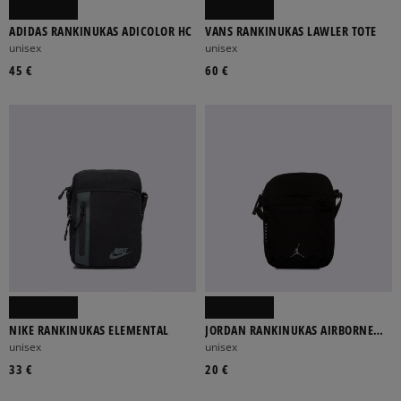
ADIDAS RANKINUKAS ADICOLOR HC
VANS RANKINUKAS LAWLER TOTE
unisex
unisex
45 €
60 €
NIKE RANKINUKAS ELEMENTAL
JORDAN RANKINUKAS AIRBORNE
FESTIVAL
unisex
unisex
33 €
20 €