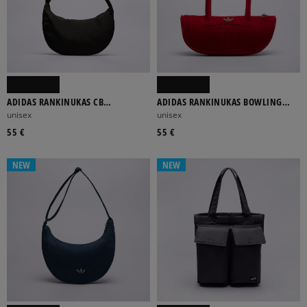
ADIDAS RANKINUKAS CB
ADIDAS RANKINUKAS BOWLING
HALFMOON
BAG
unisex
unisex
55 €
55 €
NEW
NEW