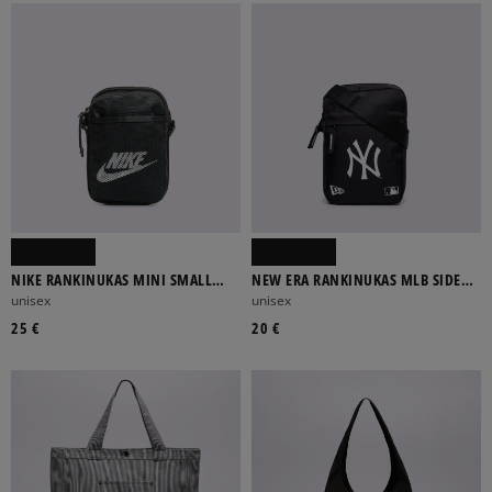
NIKE RANKINUKAS MINI SMALL
NEW ERA RANKINUKAS MLB SIDE
ITEMS BAG
BAG NYY BLK BLKWHI NEW YORK
unisex
unisex
YANK
25 €
20 €