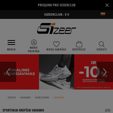
×
PRISIJUNK PRIE SIZEERCLUB
SIZEERCLUB - 5 €
MANO
MENIU
NORŲ SĄRAŠAS
KREPŠELIS
IEŠKOTI
PASKYRA
›
›
›
SIZEER
VAIKAMS
AKSESUARAI
KREPŠIAI
SPORTINIAI KREPŠIAI VAIKAMS
(
26
)