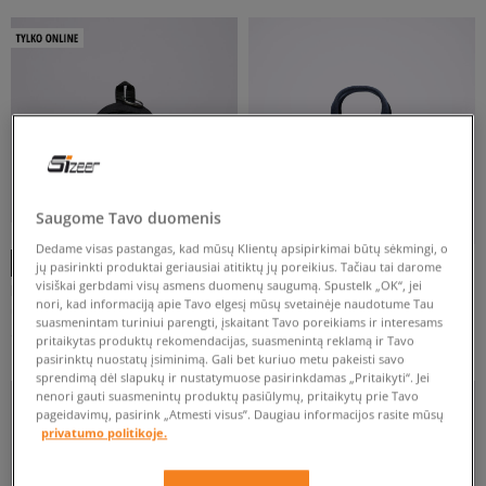
ATŽYMĖTI VISUS
Saugome Tavo duomenis
-10% UŽ MAŽ. 70 €, KODAS: SALE
-10% UŽ MAŽ. 70 €, KODAS: SALE
Dedame visas pastangas, kad mūsų Klientų apsipirkimai būtų sėkmingi, o
jų pasirinkti produktai geriausiai atitiktų jų poreikius. Tačiau tai darome
visiškai gerbdami visų asmens duomenų saugumą. Spustelk „OK“, jei
EASTPAK RANKINUKAS MINI
ADIDAS RANKINUKAS ADICOLOR BB
nori, kad informaciją apie Tavo elgesį mūsų svetainėje naudotume Tau
PADDED BLACK
XS
unisex
unisex
suasmenintam turiniui parengti, įskaitant Tavo poreikiams ir interesams
14 €
39 €
16 €
45 €
pritaikytas produktų rekomendacijas, suasmenintą reklamą ir Tavo
pasirinktų nuostatų įsiminimą. Gali bet kuriuo metu pakeisti savo
sprendimą dėl slapukų ir nustatymuose pasirinkdamas „Pritaikyti“. Jei
nenori gauti suasmenintų produktų pasiūlymų, pritaikytų prie Tavo
pageidavimų, pasirink „Atmesti visus”. Daugiau informacijos rasite mūsų
privatumo politikoje.