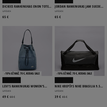
DICKIES RANKINUKAS ENON TOTE
JORDAN RANKINUKAS JAM SUEDE
BAG
MONOGRAM CAMERA BAG
unisex
unisex
65 €
65 €
-10% UŽ MAŽ. 70 €, KODAS: SALE
-10% UŽ MAŽ. 70 €, KODAS: SALE
LEVI'S RANKINUKAS WOMEN'S
NIKE KREPŠYS NIKE BRASILIA 9.5
BUCKET BAG
MEDIUM 60L
unisex
unisex
49 €
39 €
60 €
45 €