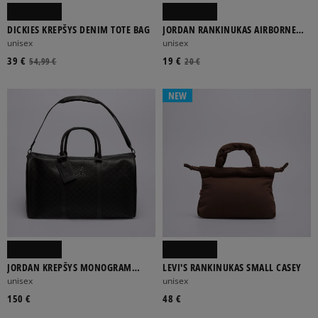
DICKIES KREPŠYS DENIM TOTE BAG
JORDAN RANKINUKAS AIRBORNE
FESTIVAL BAG
unisex
unisex
39 €
19 €
54,99 €
20 €
NEW
JORDAN KREPŠYS MONOGRAM
LEVI'S RANKINUKAS SMALL CASEY
DUFFLE
unisex
unisex
150 €
48 €