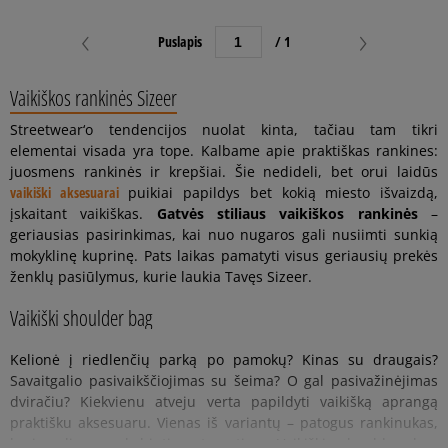
Puslapis
/ 1
Vaikiškos rankinės Sizeer
Streetwear‘o tendencijos nuolat kinta, tačiau tam tikri
elementai visada yra tope. Kalbame apie praktiškas rankines:
juosmens rankinės ir krepšiai. Šie nedideli, bet orui laidūs
vaikiški aksesuarai
puikiai papildys bet kokią miesto išvaizdą,
įskaitant vaikiškas.
Gatvės stiliaus vaikiškos rankinės
–
geriausias pasirinkimas, kai nuo nugaros gali nusiimti sunkią
mokyklinę kuprinę. Pats laikas pamatyti visus geriausių prekės
ženklų pasiūlymus, kurie laukia Tavęs Sizeer.
Vaikiški shoulder bag
Kelionė į riedlenčių parką po pamokų? Kinas su draugais?
Savaitgalio pasivaikščiojimas su šeima? O gal pasivažinėjimas
dviračiu? Kiekvienu atveju verta papildyti vaikišką aprangą
praktišku aksesuaru. Vienas iš variantų – patogus rankinukas,
kurį galima pakabinti ant peties. Vaikiški shoulder bag