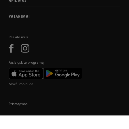
APIE MUS
PATARIMAI
Raskite mus
Atsisiųskite programą
Mokėjimo būdai
Pristatymas
Prekes pristatome tik Lietuvos Respublikos teritorijoje