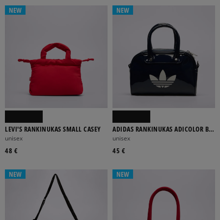
NEW
NEW
LEVI'S RANKINUKAS SMALL CASEY
ADIDAS RANKINUKAS ADICOLOR BB
XS
unisex
unisex
48 €
45 €
NEW
NEW