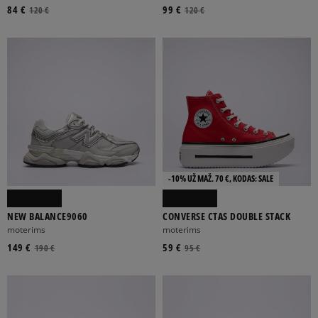
84 €
99 €
120 €
120 €
-10% UŽ MAŽ. 70 €, KODAS: SALE
NEW BALANCE9060
CONVERSE CTAS DOUBLE STACK
moterims
moterims
149 €
59 €
190 €
95 €