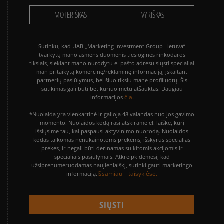
MOTERIŠKAS
VYRIŠKAS
Sutinku, kad UAB „Marketing Investment Group Lietuva“
tvarkytų mano asmens duomenis tiesioginės rinkodaros
tikslais, siekiant mano nurodytu e. pašto adresu siųsti specialiai
man pritaikytą komercinę/reklaminę informaciją, įskaitant
partnerių pasiūlymus, bei šiuo tikslu mane profiliuotų. Šis
sutikimas gali būti bet kuriuo metu atšauktas. Daugiau
čia.
informacijos
*Nuolaida yra vienkartinė ir galioja 48 valandas nuo jos gavimo
momento. Nuolaidos kodą rasi atskirame el. laiške, kurį
išsiųsime tau, kai paspausi aktyvinimo nuorodą. Nuolaidos
kodas taikomas nenukainotoms prekėms, išskyrus specialias
prekes, ir negali būti derinamas su kitomis akcijomis ir
specialiais pasiūlymais. Atkreipk dėmesį, kad
užsiprenumeruodamas naujienlaiškį, sutinki gauti marketingo
Išsamiau – taisyklėse.
informaciją.