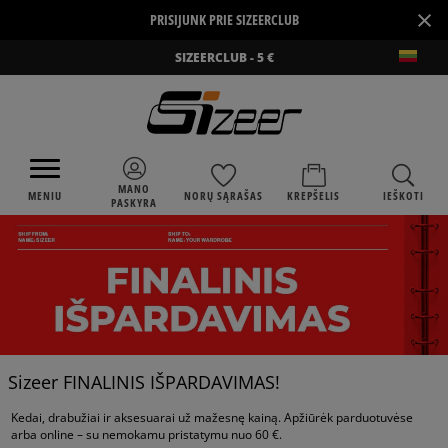
×
PRISIJUNK PRIE SIZEERCLUB
SIZEERCLUB - 5 €
MANO
MENIU
NORŲ SĄRAŠAS
KREPŠELIS
IEŠKOTI
PASKYRA
Sizeer FINALINIS IŠPARDAVIMAS!
Kedai, drabužiai ir aksesuarai už mažesnę kainą. Apžiūrėk parduotuvėse
arba online – su nemokamu pristatymu nuo 60 €.