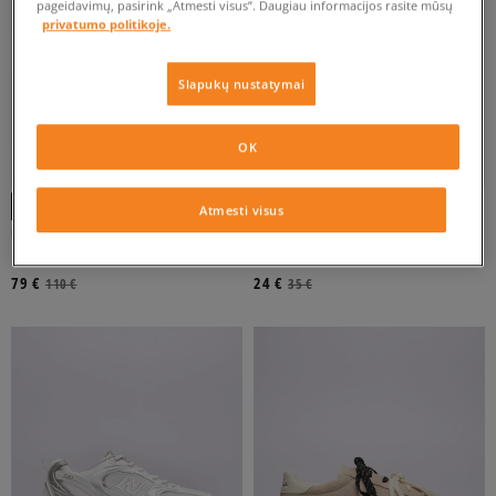
pageidavimų, pasirink „Atmesti visus”. Daugiau informacijos rasite mūsų
privatumo politikoje.
Slapukų nustatymai
OK
-10% UŽ MAŽ. 70 €, KODAS: SALE
Atmesti visus
UGG W GOLDENGLOW
NIKE VICTORI ONE SLIDES
moterims
moterims
79 €
24 €
110 €
35 €