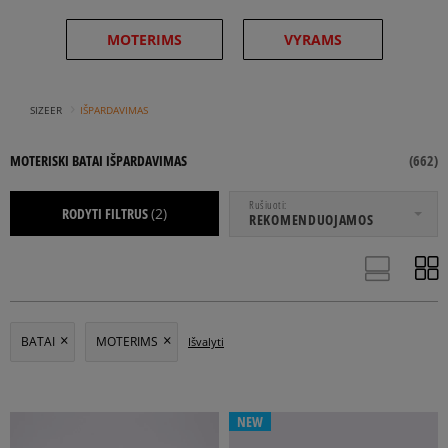
MOTERIMS
VYRAMS
›
SIZEER
IŠPARDAVIMAS
MOTERISKI BATAI IŠPARDAVIMAS
(
662
)
NUO
IKI
Rušiuoti
RODYTI FILTRUS
(2)
REKOMENDUOJAMOS
AKSESUARAI
APRANGA
BATAI
BATAI
MOTERIMS
Išvalyti
BĖGIMO BATAI
INKARIUKAI
KEDAI
LAISVALAIKIO BATAI
NEW
SANDALAI
ŠLEPETĖS
TURISTINIAI BATAI
ACTION SPORT