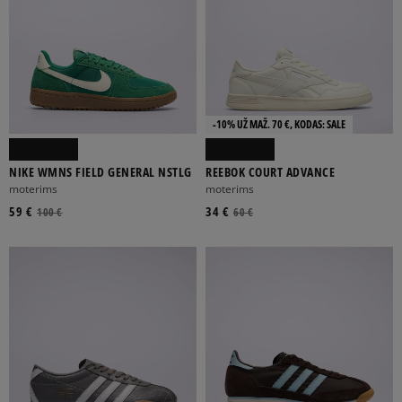
-10% UŽ MAŽ. 70 €, KODAS: SALE
NIKE WMNS FIELD GENERAL NSTLG
REEBOK COURT ADVANCE
moterims
moterims
59 €
34 €
100 €
60 €