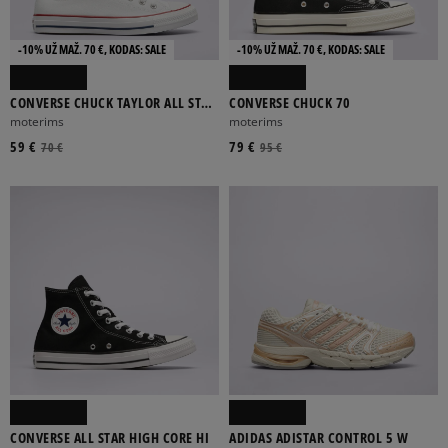
-10% UŽ MAŽ. 70 €, KODAS: SALE
-10% UŽ MAŽ. 70 €, KODAS: SALE
CONVERSE CHUCK TAYLOR ALL STAR
CONVERSE CHUCK 70
OX
moterims
moterims
ADIDAS
ASICS
BIRKENSTOCK
CHAMPION
CLARKS
59 €
79 €
70 €
95 €
Rodyti daugiau
33
34
34,5
34 2/3
35
Rodyti daugiau
CONVERSE ALL STAR HIGH CORE HI
ADIDAS ADISTAR CONTROL 5 W