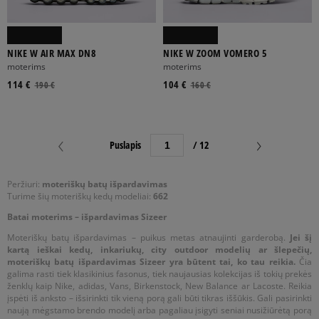
NIKE W AIR MAX DN8
NIKE W ZOOM VOMERO 5
moterims
moterims
114 €
104 €
190 €
160 €
Puslapis
/ 12
Peržiuri:
moteriškų batų išpardavimas
Turime šių moteriškų kedų modeliai:
662
Batai moterims – išpardavimas Sizeer
Moteriškų batų išpardavimas – puikus metas atnaujinti garderobą.
Jei šį
kartą ieškai kedų, inkariukų, city outdoor modelių ar šlepečių,
moteriškų batų išpardavimas Sizeer yra būtent tai, ko tau reikia.
Čia
galima rasti tiek klasikinius fasonus, tiek naujausias kolekcijas iš tokių prekės
ženklų kaip Nike, adidas, Vans, Birkenstock, New Balance ar Lacoste. Reikia
įspėti iš anksto – išsirinkti tik vieną porą gali būti tikras iššūkis. Gali pasirinkti
naują mėgstamo brendo modelį arba pagaliau įsigyti seniai nusižiūrėtą porą