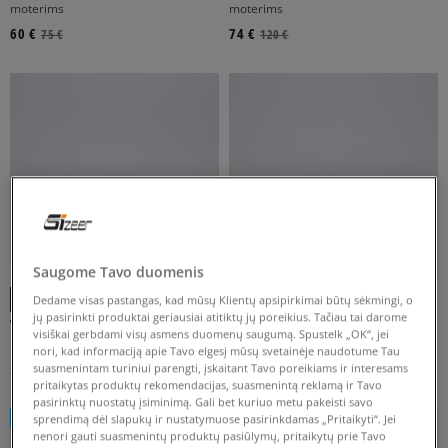
moterims
moterims
AUKSINĖ
BALTA
DAUGIASPALVĖ
GELTONA
JUODA
60 €
74 €
75 €
120 €
Rodyti daugiau
FILTRUOTI
ATŽYMĖTI VISUS
Saugome Tavo duomenis
-10% UŽ MAŽ. 70 €, KODAS: SALE
Dedame visas pastangas, kad mūsų Klientų apsipirkimai būtų sėkmingi, o
jų pasirinkti produktai geriausiai atitiktų jų poreikius. Tačiau tai darome
VANS OLD SKOOL
NAKED WOLFE ADORED
visiškai gerbdami visų asmens duomenų saugumą. Spustelk „OK“, jei
moterims
moterims
nori, kad informaciją apie Tavo elgesį mūsų svetainėje naudotume Tau
59 €
209 €
suasmenintam turiniui parengti, įskaitant Tavo poreikiams ir interesams
85 €
260 €
pritaikytas produktų rekomendacijas, suasmenintą reklamą ir Tavo
pasirinktų nuostatų įsiminimą. Gali bet kuriuo metu pakeisti savo
NEW
sprendimą dėl slapukų ir nustatymuose pasirinkdamas „Pritaikyti“. Jei
nenori gauti suasmenintų produktų pasiūlymų, pritaikytų prie Tavo