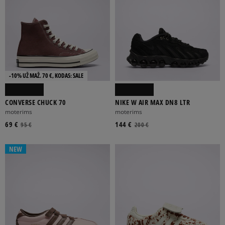
-10% UŽ MAŽ. 70 €, KODAS: SALE
CONVERSE CHUCK 70
NIKE W AIR MAX DN8 LTR
moterims
moterims
69 €
144 €
95 €
200 €
NEW