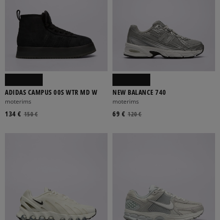
ADIDAS CAMPUS 00S WTR MD W
NEW BALANCE 740
moterims
moterims
134 €
69 €
150 €
120 €