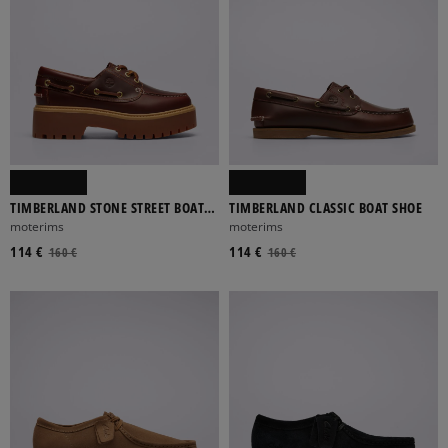
TIMBERLAND STONE STREET BOAT
TIMBERLAND CLASSIC BOAT SHOE
SHOE
moterims
moterims
114 €
114 €
160 €
160 €