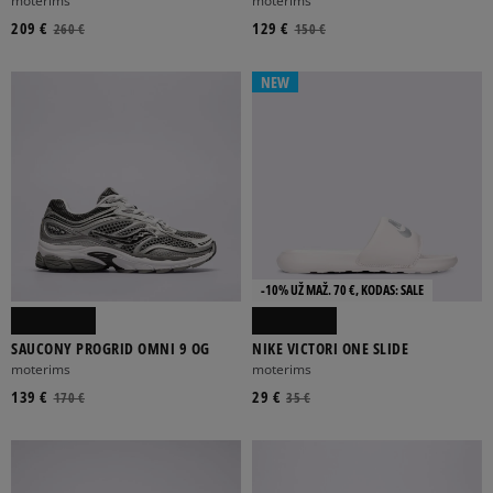
moterims
moterims
209 €
129 €
260 €
150 €
NEW
-10% UŽ MAŽ. 70 €, KODAS: SALE
SAUCONY PROGRID OMNI 9 OG
NIKE VICTORI ONE SLIDE
moterims
moterims
139 €
29 €
170 €
35 €