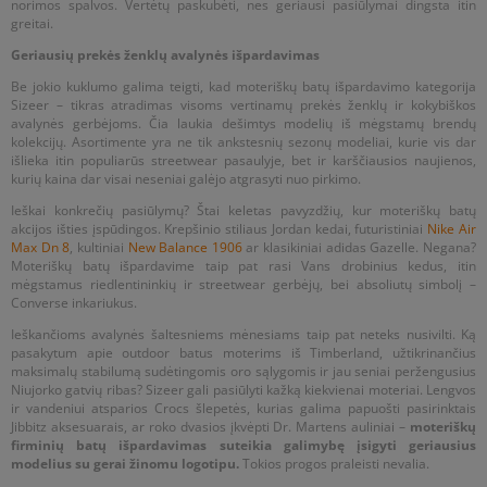
norimos spalvos. Vertėtų paskubėti, nes geriausi pasiūlymai dingsta itin
greitai.
Geriausių prekės ženklų avalynės išpardavimas
Be jokio kuklumo galima teigti, kad moteriškų batų išpardavimo kategorija
Sizeer – tikras atradimas visoms vertinamų prekės ženklų ir kokybiškos
avalynės gerbėjoms. Čia laukia dešimtys modelių iš mėgstamų brendų
kolekcijų. Asortimente yra ne tik ankstesnių sezonų modeliai, kurie vis dar
išlieka itin populiarūs streetwear pasaulyje, bet ir karščiausios naujienos,
kurių kaina dar visai neseniai galėjo atgrasyti nuo pirkimo.
Ieškai konkrečių pasiūlymų? Štai keletas pavyzdžių, kur moteriškų batų
akcijos išties įspūdingos. Krepšinio stiliaus Jordan kedai, futuristiniai
Nike Air
Max Dn 8
, kultiniai
New Balance 1906
ar klasikiniai adidas Gazelle. Negana?
Moteriškų batų išpardavime taip pat rasi Vans drobinius kedus, itin
mėgstamus riedlentininkių ir streetwear gerbėjų, bei absoliutų simbolį –
Converse inkariukus.
Ieškančioms avalynės šaltesniems mėnesiams taip pat neteks nusivilti. Ką
pasakytum apie outdoor batus moterims iš Timberland, užtikrinančius
maksimalų stabilumą sudėtingomis oro sąlygomis ir jau seniai peržengusius
Niujorko gatvių ribas? Sizeer gali pasiūlyti kažką kiekvienai moteriai. Lengvos
ir vandeniui atsparios Crocs šlepetės, kurias galima papuošti pasirinktais
Jibbitz aksesuarais, ar roko dvasios įkvėpti Dr. Martens auliniai –
moteriškų
firminių batų išpardavimas suteikia galimybę įsigyti geriausius
modelius su gerai žinomu logotipu.
Tokios progos praleisti nevalia.