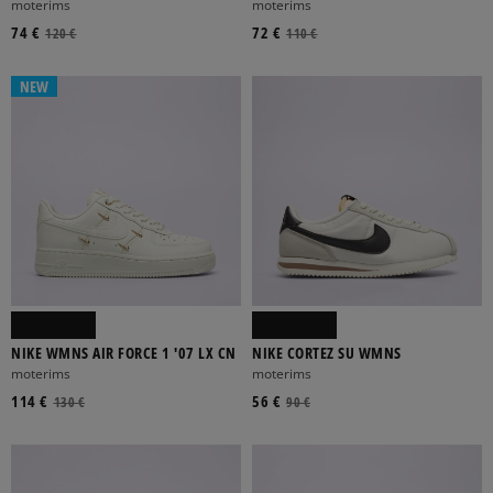
moterims
moterims
74 €
72 €
120 €
110 €
NEW
NIKE WMNS AIR FORCE 1 '07 LX CN
NIKE CORTEZ SU WMNS
moterims
moterims
114 €
56 €
130 €
90 €