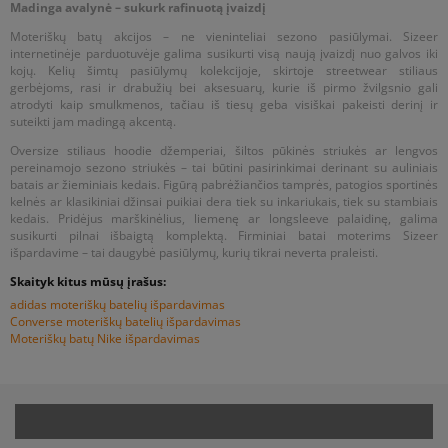
Madinga avalynė – sukurk rafinuotą įvaizdį
Moteriškų batų akcijos – ne vieninteliai sezono pasiūlymai. Sizeer
internetinėje parduotuvėje galima susikurti visą naują įvaizdį nuo galvos iki
kojų. Kelių šimtų pasiūlymų kolekcijoje, skirtoje streetwear stiliaus
gerbėjoms, rasi ir drabužių bei aksesuarų, kurie iš pirmo žvilgsnio gali
atrodyti kaip smulkmenos, tačiau iš tiesų geba visiškai pakeisti derinį ir
suteikti jam madingą akcentą.
Oversize stiliaus hoodie džemperiai, šiltos pūkinės striukės ar lengvos
pereinamojo sezono striukės – tai būtini pasirinkimai derinant su auliniais
batais ar žieminiais kedais. Figūrą pabrėžiančios tamprės, patogios sportinės
kelnės ar klasikiniai džinsai puikiai dera tiek su inkariukais, tiek su stambiais
kedais. Pridėjus marškinėlius, liemenę ar longsleeve palaidinę, galima
susikurti pilnai išbaigtą komplektą. Firminiai batai moterims Sizeer
išpardavime – tai daugybė pasiūlymų, kurių tikrai neverta praleisti.
Skaityk kitus mūsų įrašus:
adidas moteriškų batelių išpardavimas
Converse moteriškų batelių išpardavimas
Moteriškų batų Nike išpardavimas