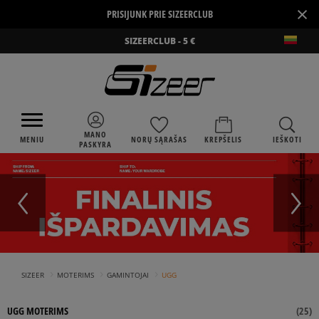
×
PRISIJUNK PRIE SIZEERCLUB
SIZEERCLUB - 5 €
MANO
MENIU
NORŲ SĄRAŠAS
KREPŠELIS
IEŠKOTI
PASKYRA
›
›
›
SIZEER
MOTERIMS
GAMINTOJAI
UGG
UGG MOTERIMS
(
25
)