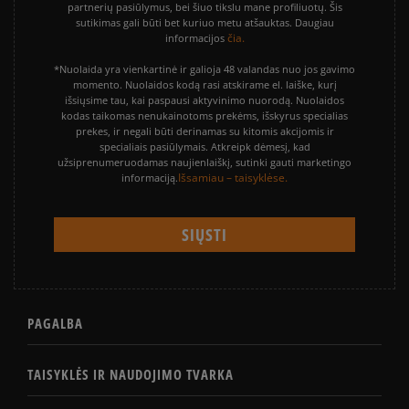
partnerių pasiūlymus, bei šiuo tikslu mane profiliuotų. Šis
sutikimas gali būti bet kuriuo metu atšauktas. Daugiau
čia.
informacijos
*Nuolaida yra vienkartinė ir galioja 48 valandas nuo jos gavimo
momento. Nuolaidos kodą rasi atskirame el. laiške, kurį
išsiųsime tau, kai paspausi aktyvinimo nuorodą. Nuolaidos
kodas taikomas nenukainotoms prekėms, išskyrus specialias
prekes, ir negali būti derinamas su kitomis akcijomis ir
specialiais pasiūlymais. Atkreipk dėmesį, kad
užsiprenumeruodamas naujienlaiškį, sutinki gauti marketingo
Išsamiau – taisyklėse.
informaciją.
PAGALBA
TAISYKLĖS IR NAUDOJIMO TVARKA