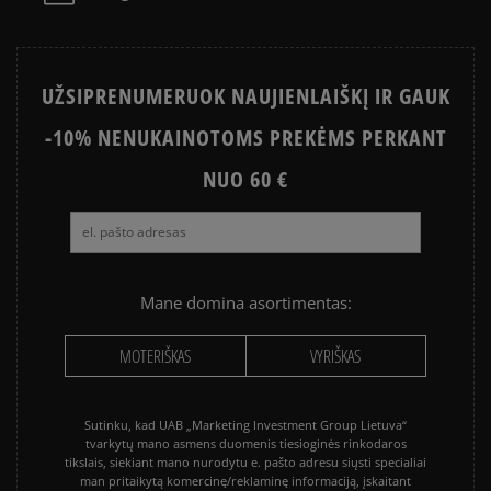
UŽSIPRENUMERUOK NAUJIENLAIŠKĮ IR GAUK
-10% NENUKAINOTOMS PREKĖMS PERKANT
NUO 60 €
Mane domina asortimentas:
MOTERIŠKAS
VYRIŠKAS
Sutinku, kad UAB „Marketing Investment Group Lietuva“
tvarkytų mano asmens duomenis tiesioginės rinkodaros
tikslais, siekiant mano nurodytu e. pašto adresu siųsti specialiai
man pritaikytą komercinę/reklaminę informaciją, įskaitant