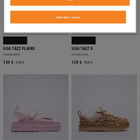
Atmesti visus
UGG TAZZ PLAINS
UGG TAZZ II
moterims
moterims
139 €
129 €
170 €
160 €