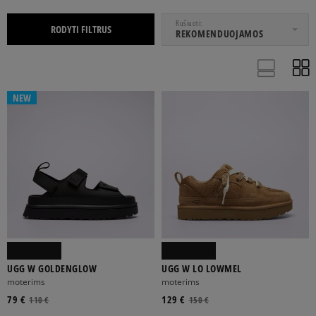
NUO
IKI
Rušiuoti
RODYTI FILTRUS
REKOMENDUOJAMOS
BATAI
NEW
36
37
37,5
38
38,5
Rodyti daugiau
UGG W GOLDENGLOW
UGG W LO LOWMEL
moterims
moterims
79 €
BALTA
JUODA
ROŽINĖ
RUDA
129 €
RUSVAI GELSVA
110 €
150 €