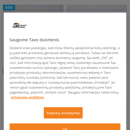
Rodyti daugiau
NEW
FILTRUOTI
Saugome Tavo duomenis
ATŽYMĖTI VISUS
Dedame visas pastangas, kad mūsų Klientų apsipirkimai būtų sėkmingi, o
jų pasirinkti produktai geriausiai atitiktų jų poreikius. Tačiau tai darome
visiškai gerbdami visų asmens duomenų saugumą. Spustelk „OK“, jei
nori, kad informaciją apie Tavo elgesį mūsų svetainėje naudotume Tau
suasmenintam turiniui parengti, įskaitant Tavo poreikiams ir interesams
pritaikytas produktų rekomendacijas, suasmenintą reklamą ir Tavo
UGG W GOLDENGLOW
UGG W CLASSIC MINI DIPPER
pasirinktų nuostatų įsiminimą. Gali bet kuriuo metu pakeisti savo
sprendimą dėl slapukų ir nustatymuose pasirinkdamas „Pritaikyti“. Jei
moterims
moterims
nenori gauti suasmenintų produktų pasiūlymų, pritaikytų prie Tavo
79 €
134 €
110 €
190 €
pageidavimų, pasirink „Atmesti visus”. Daugiau informacijos rasite mūsų
privatumo politikoje.
Slapukų nustatymai
OK