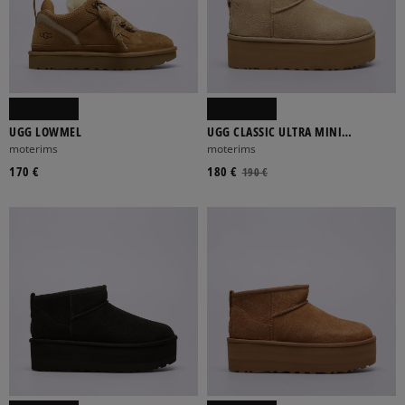
UGG LOWMEL
UGG CLASSIC ULTRA MINI
PLATFORM
moterims
moterims
170 €
180 €
190 €