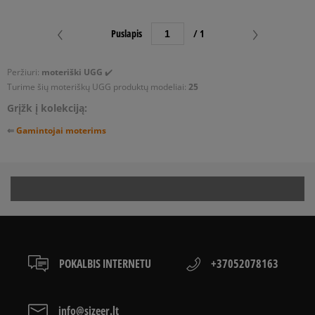
Puslapis
/ 1
Peržiuri:
moteriški UGG
✔️
Turime šių
moteriškų UGG produktų modeliai:
25
Grįžk į kolekciją:
⇐
Gamintojai moterims
POKALBIS INTERNETU
+37052078163
info@sizeer.lt