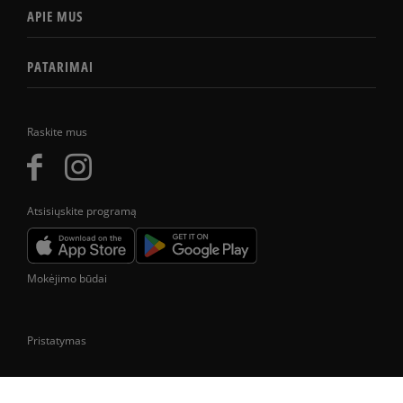
APIE MUS
PATARIMAI
Raskite mus
Atsisiųskite programą
Mokėjimo būdai
Pristatymas
Prekes pristatome tik Lietuvos Respublikos teritorijoje