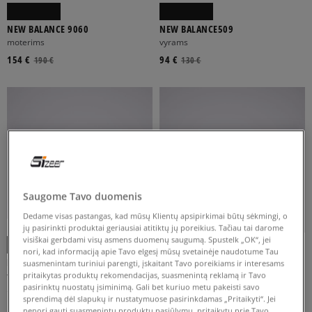
NEW BALANCE 9060
NEW BALANCE509
moterims
vyrams
154 €
94 €
190 €
130 €
Saugome Tavo duomenis
Dedame visas pastangas, kad mūsų Klientų apsipirkimai būtų sėkmingi, o
-10% UŽ MAŽ. 70 €, KODAS: SALE
jų pasirinkti produktai geriausiai atitiktų jų poreikius. Tačiau tai darome
visiškai gerbdami visų asmens duomenų saugumą. Spustelk „OK“, jei
nori, kad informaciją apie Tavo elgesį mūsų svetainėje naudotume Tau
NEW BALANCE1000
NEW BALANCE 740
suasmenintam turiniui parengti, įskaitant Tavo poreikiams ir interesams
vyrams
moterims
pritaikytas produktų rekomendacijas, suasmenintą reklamą ir Tavo
pasirinktų nuostatų įsiminimą. Gali bet kuriuo metu pakeisti savo
139 €
69 €
170 €
120 €
sprendimą dėl slapukų ir nustatymuose pasirinkdamas „Pritaikyti“. Jei
nenori gauti suasmenintų produktų pasiūlymų, pritaikytų prie Tavo