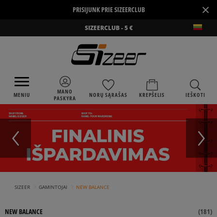
×
PRISIJUNK PRIE SIZEERCLUB
SIZEERCLUB - 5 €
MANO
MENIU
NORŲ SĄRAŠAS
KREPŠELIS
IEŠKOTI
PASKYRA
›
›
SIZEER
GAMINTOJAI
NEW BALANCE
NEW BALANCE
(
181
)