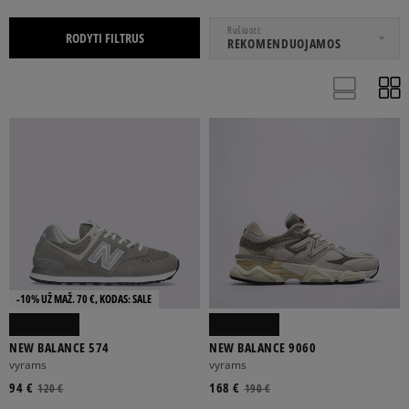
NUO
IKI
Rušiuoti
RODYTI FILTRUS
REKOMENDUOJAMOS
AKSESUARAI
APRANGA
BATAI
MOTERIMS
UNISEX
VAIKAMS
VYRAMS
-10% UŽ MAŽ. 70 €, KODAS: SALE
NEW BALANCE 574
NEW BALANCE 9060
ONE SIZE
28
29
30
31
vyrams
vyrams
94 €
168 €
120 €
190 €
Rodyti daugiau