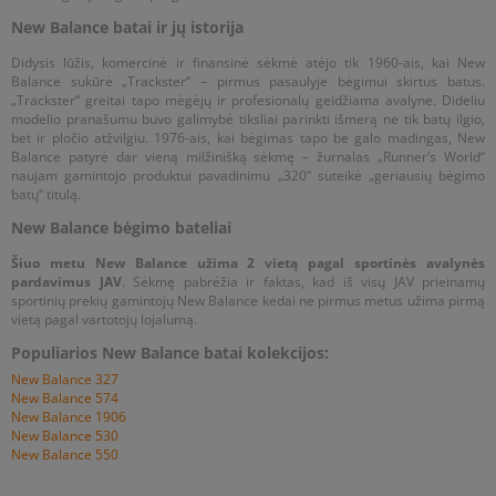
New Balance batai ir jų istorija
Didysis lūžis, komercinė ir finansinė sėkmė atėjo tik 1960-ais, kai New
Balance sukūrė „Trackster“ – pirmus pasaulyje bėgimui skirtus batus.
„Trackster“ greitai tapo mėgėjų ir profesionalų geidžiama avalyne. Dideliu
modelio pranašumu buvo galimybė tiksliai parinkti išmerą ne tik batų ilgio,
bet ir pločio atžvilgiu. 1976-ais, kai bėgimas tapo be galo madingas, New
Balance patyrė dar vieną milžinišką sėkmę – žurnalas „Runner‘s World“
naujam gamintojo produktui pavadinimu „320“ suteikė „geriausių bėgimo
batų“ titulą.
New Balance bėgimo bateliai
Šiuo metu New Balance užima 2 vietą pagal sportinės avalynės
pardavimus JAV
. Sėkmę pabrėžia ir faktas, kad iš visų JAV prieinamų
sportinių prekių gamintojų New Balance kedai ne pirmus metus užima pirmą
vietą pagal vartotojų lojalumą.
Populiarios New Balance batai kolekcijos:
New Balance 327
New Balance 574
New Balance 1906
New Balance 530
New Balance 550