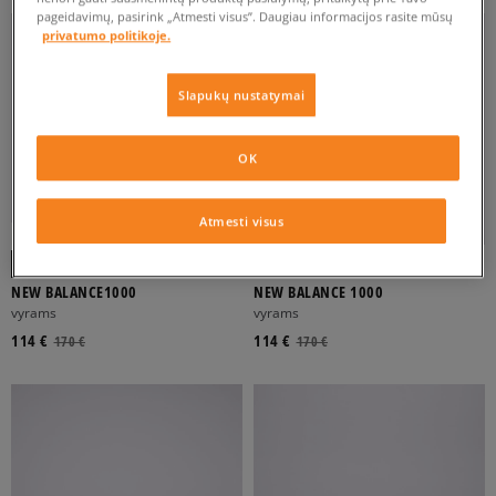
pageidavimų, pasirink „Atmesti visus”. Daugiau informacijos rasite mūsų
privatumo politikoje.
Slapukų nustatymai
OK
Atmesti visus
-10% UŽ MAŽ. 70 €, KODAS: SALE
-10% UŽ MAŽ. 70 €, KODAS: SALE
NEW BALANCE1000
NEW BALANCE 1000
vyrams
vyrams
114 €
114 €
170 €
170 €