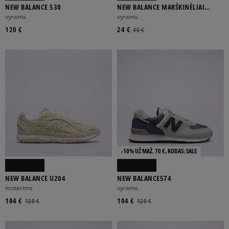
NEW BALANCE 530
NEW BALANCE MARŠKINĖLIAI
VARSITY GRAPHIC MARŠKINĖL
vyrams
vyrams
120 €
24 €
40 €
-10% UŽ MAŽ. 70 €, KODAS: SALE
NEW BALANCE U204
NEW BALANCE574
moterims
vyrams
104 €
104 €
130 €
120 €