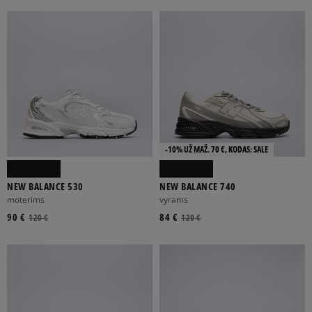
BALTA
GELTONA
JUODA
LILIOWY
MĖLYNA
Rodyti daugiau
FILTRUOTI
-10% UŽ MAŽ. 70 €, KODAS: SALE
ATŽYMĖTI VISUS
NEW BALANCE 530
NEW BALANCE 740
moterims
vyrams
90 €
84 €
120 €
120 €