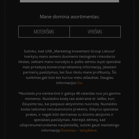
Mane domina asortimentas:
MOTERIŠKAS
VYRIŠKAS
Sutinku, kad UAB „Marketing Investment Group Lietuva“
tvarkytų mano asmens duomenis tiesioginės rinkodaros
tikslais, siekiant mano nurodytu e. pašto adresu siųsti specialiai
man pritaikytą komercinę/reklaminę informaciją, įskaitant
partnerių pasiūlymus, bei šiuo tikslu mane profiliuotų. Šis
sutikimas gali būti bet kuriuo metu atšauktas. Daugiau
čia.
informacijos
*Nuolaida yra vienkartinė ir galioja 48 valandas nuo jos gavimo
momento. Nuolaidos kodą rasi atskirame el. laiške, kurį
išsiųsime tau, kai paspausi aktyvinimo nuorodą. Nuolaidos
kodas taikomas nenukainotoms prekėms, išskyrus specialias
prekes, ir negali būti derinamas su kitomis akcijomis ir
specialiais pasiūlymais. Atkreipk dėmesį, kad
užsiprenumeruodamas naujienlaiškį, sutinki gauti marketingo
Išsamiau – taisyklėse.
informaciją.