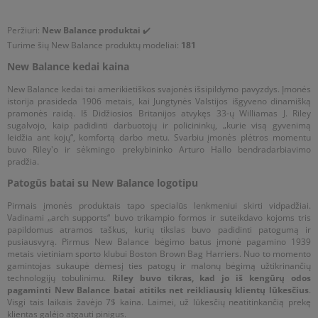
drabužiuose. Ar Tau reikia naujo džemperio? Yra užsidedamų
susitikimams su draugais. Taip pat gali juos nešioti savaitgalio
jai, ir jam, ir jaunesniajam. Mėgsti modernią ar net futuristinę
per galvą be gobtuvo - NB Essential, taip pat su gobtuvu.
atostogų metu mieste arba atsipalaiduodamas po darbo ar
atmosferą? Jei taip, apžiūrėk MSWS237 ir MW5740 kolekcijas.
Peržiuri:
New Balance produktai
✔️
Kiekvienas iš jų prieinamas kelių spalvų, kad kiekvienas galėtų
mokymų. Platus prekės ženklo asortimentas laukia Tavęs Sizeer
Būtent juose rasi kultinio silueto su šių dienų miesto
Turime šių New Balance produktų modeliai:
181
rasti sau tinkamiausią variantą. Pasirinksi juodą džemperį,
– tiek parduotuvėse, tiek online. Pas mus rasi ne tik New
reikalavimais derinį. O jei Tavo sieloje groja retro stilius,
New Balance kedai kaina
baltą, o gal rožinį? Apsirenk paprastus medvilninius
Balance avalynę, bet ir drabužius patogiai aprangai kiekvienai
apžiūrėk serijas, įkvėptas praeities modelių. Negali nepastebėti
marškinėlius su NB logotipu ir rinkis sporto kelnes, derančias
dienai kurti. Užsidėk sportines kelnes ir papildyk juos crop
NB UXC72, MR530 ar MS327 batų. O gal pasirūpinsi jaunuoliais
New Balance kedai tai amerikietiškos svajonės išsipildymo pavyzdys. Įmonės
tampres arba New Balance Essential šortus. Kiekvienas
top‘u. Prie to pridėk spalvingus sportbačius ir papildyk visumą
istorija prasideda 1906 metais, kai Jungtynės Valstijos išgyveno dinamišką
su spalvingais New Balance batais su velcro juostelėmis? Verta
pramonės raidą. Iš Didžiosios Britanijos atvykęs 33-ų Williamas J. Riley
drabužių tipas pagamintas minimalistinėje ir vientisoje
aksesuarais, kurie papildys sportišką išvaizdą. O gal pasirinksi
paminėti, kad prekės ženklas siūlo ne tik demisezoninius batus.
sugalvojo, kaip padidinti darbuotojų ir policininkų, „kurie visą gyvenimą
versijoje, kad būtų galima lengvai derinti su kitais streetwear‘o
klasikinius džinsus ar sportinį sijoną ir prie jų priderinsi
Taip pat rasi žieminę avalynę lauko stiliumi suaugusiems,
leidžia ant kojų“, komfortą darbo metu. Svarbiu įmonės plėtros momentu
elementais. Ar pasirinksi pilkas kelnes, o gal susigundysi
universalų džemperį su NB logotipu? Mėgaukis mada ir drąsiai
paaugliams ir žieminius batus vaikams. Juos jungia
buvo Riley'o ir sėkmingo prekybininko Arturo Hallo bendradarbiavimo
juodais dviratininkų tipo šortais? Norėdamas tai padaryti,
siek komforto, kurį siūlo New Balance produktai. Naujos
atpažįstamas logotipas su kultine N raide ir kruopštus
pradžia.
pridėk baltus marškinėlius ir atitinkamos spalvos džemperį.
kolekcijos ir laikui nepavaldžios serijos laukia Tavęs Sizeer.
apdirbimas iš aukščiausios kokybės medžiagų, kurios kartu su
Patogūs batai su New Balance logotipu
Užsidėk New Balance sportbačius ir užkariauk miestą.
Įsitikink jau šiandien.
tobulu dizainu užtikrins kasdienį komfortą.
Pirmais įmonės produktais tapo specialūs lenkmeniui skirti vidpadžiai.
Vadinami „arch supports“ buvo trikampio formos ir suteikdavo kojoms tris
papildomus atramos taškus, kurių tikslas buvo padidinti patogumą ir
pusiausvyrą. Pirmus New Balance bėgimo batus įmonė pagamino 1939
metais vietiniam sporto klubui Boston Brown Bag Harriers. Nuo to momento
gamintojas sukaupė dėmesį ties patogų ir malonų bėgimą užtikrinančių
technologijų tobulinimu.
Riley buvo tikras, kad jo iš kengūrų odos
pagaminti New Balance batai atitiks net reikliausių klientų lūkesčius
.
Visgi tais laikais žavėjo 7$ kaina. Laimei, už lūkesčių neatitinkančią prekę
klientas galėjo atgauti pinigus.