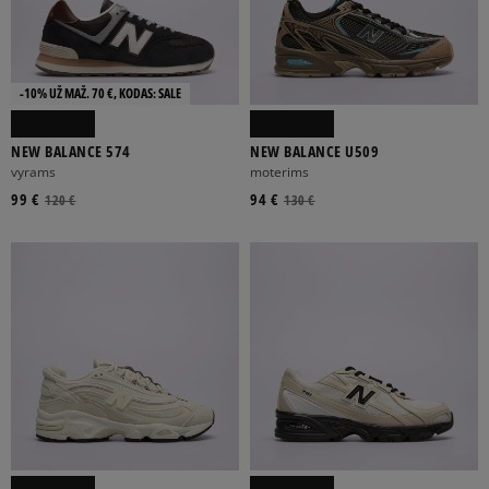
-10% UŽ MAŽ. 70 €, KODAS: SALE
NEW BALANCE 574
NEW BALANCE U509
vyrams
moterims
99 €
94 €
120 €
130 €