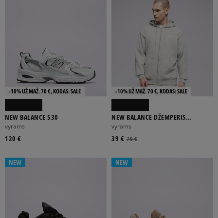
-10% UŽ MAŽ. 70 €, KODAS: SALE
-10% UŽ MAŽ. 70 €, KODAS: SALE
NEW BALANCE 530
NEW BALANCE DŽEMPERIS
UŽSEGAMAS SPORT ESSENTIALS
vyrams
vyrams
LOGO FREN
120 €
39 €
70 €
NEW
NEW