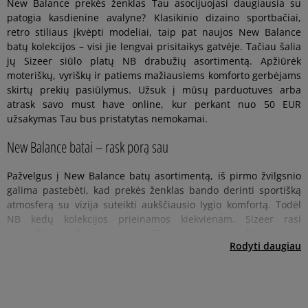
New Balance prekės ženklas Tau asocijuojasi daugiausia su
patogia kasdienine avalyne? Klasikinio dizaino sportbačiai,
retro stiliaus įkvėpti modeliai, taip pat naujos New Balance
batų kolekcijos – visi jie lengvai prisitaikys gatvėje. Tačiau šalia
jų Sizeer siūlo platų NB drabužių asortimentą. Apžiūrėk
moteriškų, vyriškų ir patiems mažiausiems komforto gerbėjams
skirtų prekių pasiūlymus. Užsuk į mūsų parduotuves arba
atrask savo must have online, kur perkant nuo 50 EUR
užsakymas Tau bus pristatytas nemokamai.
New Balance batai – rask porą sau
Pažvelgus į New Balance batų asortimentą, iš pirmo žvilgsnio
galima pastebėti, kad prekės ženklas bando derinti sportišką
atmosferą su vizija suteikti aukščiausio lygio komfortą. Todėl
NB kedų kolekcijos prieinamos kiekvienam. Sizeer rasi
moteriškų, vyriškų batų ir pasiūlymų patiems mažiausiems –
New Balance apranga
Streetwear‘o aprangą su New Balance produktais
Jei Tau patinka New Balance produktų suteikiama atmosfera,
Jei jautiesi laisvai apsivilkęs streetwear‘ą ir tuo pačiu metu
Rodyti daugiau
trumpiau tariant: visai šeimai. Projektai siekia sportinę prekės
Tave tikrai sudomins, kad Sizeer rasi ne tik batus su kultine N.
vertini minimalistinius dizainus, kurie iš esmės yra skirti
ženklo atmosferą, tuo pačiu dažnai pereina prie retro stiliaus,
Taip pat yra įdomių drabužių asortimentas. Kam jos skirtos?
aukščiausio lygio komfortui užtikrinti, rinkis New Balance
kuris šiandien užkariavo streetwear‘ą. Rinkiesi klasiką? Tokiu
Visiems, kurie vertina streetwear‘o patogumą. Jei rinkiesi
produktus. Moteriški, vyriški ir jaunimo pasiūlymai nesunkiai
atveju pasirink universalią ir gerai žinomą MLWL373 arba
patogumą klasikiniame variante – tai rasi jį New Balance
prisitaikys prie derinių ne tik miestui, festivaliui, bet ir
MLWL57 seriją, kurios yra kelių spalvų ir daugybės versijų – ir