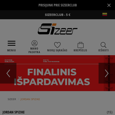
×
PRISIJUNK PRIE SIZEERCLUB
SIZEERCLUB - 5 €
MANO
MENIU
NORŲ SĄRAŠAS
KREPŠELIS
IEŠKOTI
PASKYRA
›
SIZEER
JORDAN SPIZIKE
JORDAN SPIZIKE
(
15
)