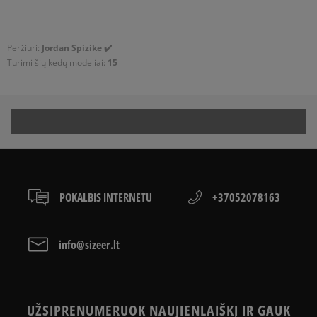
Peržiuri:
Jordan Spizike ✔️
Turimi šių kedų modeliai:
15
POKALBIS INTERNETU
+37052078163
info@sizeer.lt
UŽSIPRENUMERUOK NAUJIENLAIŠKĮ IR GAUK