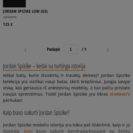
JORDAN SPIZIKE LOW (GS)
vaikams
125 €
Puslapis
/ 1
Jordan Spizike – kedai su turtinga istorija
Ieškai batų, kurie išsiskirtų ir trauktų dėmesį? Jordan Spizike
kolekcija yra visiškai nauji batai, skirti krepšiniui. Jungia savyje
viską, kas geriausia iš ankstesnių modelių, o tuo pačiu pristato
naujus sprendimus. Todėl Jordan Spizike yra tikras
streetwear‘o
perliukas!
Kaip buvo sukurti Jordan Spizike?
Jordan Spizike modelio istorija yra tokia pat išskirtinė, kaip ir jo
išvaizda.
Batai
buvo sukurti bendradarbiaujant su žymiu