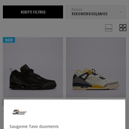
NUO
IKI
Rušiuoti
RODYTI FILTRUS
REKOMENDUOJAMOS
NEW
35
35,5
36
36,5
37,5
Rodyti daugiau
BALTA
DAUGIASPALVĖ
JUODA
RUSVAI GELSVA
RUSVAI ŽALSVA
JORDAN SPIZIKE LOW
JORDAN SPIZIKE LOW
vyrams
vyrams
154 €
FILTRUOTI
139 €
170 €
170 €
Saugome Tavo duomenis