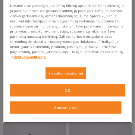
Dedame visas pastangas, kad mūsų Klientų apsipirkimai būtų sėkmingi, o
jų pasirinkti produktai geriausiai atitiktų jų poreikius. Tačiau tai darome
ATŽYMĖTI VISUS
visiškai gerbdami visų asmens duomenų saugumą. Spustelk „OK“, jei
nori, kad informaciją apie Tavo elgesį mūsų svetainėje naudotume Tau
suasmenintam turiniui parengti, įskaitant Tavo poreikiams ir interesams
pritaikytas produktų rekomendacijas, suasmenintą reklamą ir Tavo
pasirinktų nuostatų įsiminimą. Gali bet kuriuo metu pakeisti savo
sprendimą dėl slapukų ir nustatymuose pasirinkdamas „Pritaikyti“. Jei
nenori gauti suasmenintų produktų pasiūlymų, pritaikytų prie Tavo
pageidavimų, pasirink „Atmesti visus”. Daugiau informacijos rasite mūsų
privatumo politikoje.
Slapukų nustatymai
JORDAN SPIZIKE LOW
JORDAN SPIZIKE LOW
vyrams
vyrams
OK
139 €
139 €
170 €
170 €
Atmesti visus