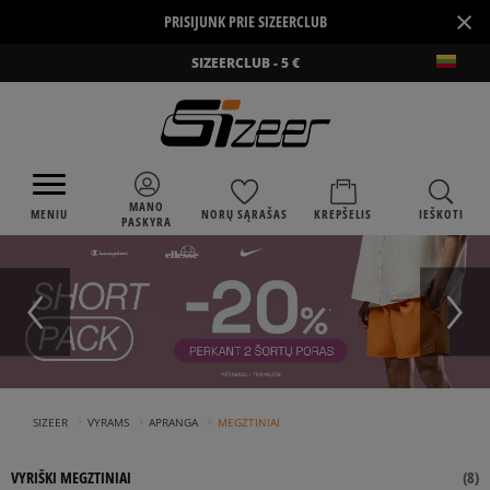
×
PRISIJUNK PRIE SIZEERCLUB
SIZEERCLUB - 5 €
MANO
MENIU
NORŲ SĄRAŠAS
KREPŠELIS
IEŠKOTI
PASKYRA
›
›
›
SIZEER
VYRAMS
APRANGA
MEGZTINIAI
VYRIŠKI MEGZTINIAI
(
8
)