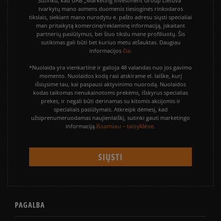
Sutinku, kad UAB „Marketing Investment Group Lietuva“
tvarkytų mano asmens duomenis tiesioginės rinkodaros
tikslais, siekiant mano nurodytu e. pašto adresu siųsti specialiai
man pritaikytą komercinę/reklaminę informaciją, įskaitant
partnerių pasiūlymus, bei šiuo tikslu mane profiliuotų. Šis
sutikimas gali būti bet kuriuo metu atšauktas. Daugiau
čia.
informacijos
*Nuolaida yra vienkartinė ir galioja 48 valandas nuo jos gavimo
momento. Nuolaidos kodą rasi atskirame el. laiške, kurį
išsiųsime tau, kai paspausi aktyvinimo nuorodą. Nuolaidos
kodas taikomas nenukainotoms prekėms, išskyrus specialias
prekes, ir negali būti derinamas su kitomis akcijomis ir
specialiais pasiūlymais. Atkreipk dėmesį, kad
užsiprenumeruodamas naujienlaiškį, sutinki gauti marketingo
Išsamiau – taisyklėse.
informaciją.
PAGALBA