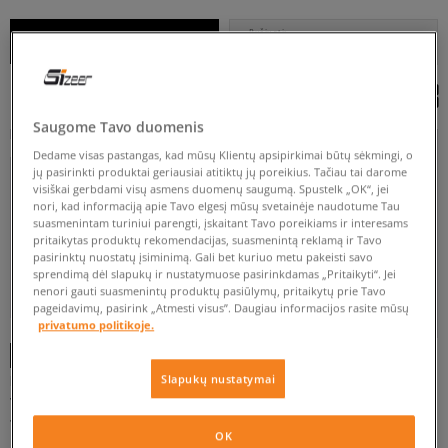
NUO
IKI
Rušiuoti
RODYTI FILTRUS
REKOMENDUOJAMOS
Saugome Tavo duomenis
Dedame visas pastangas, kad mūsų Klientų apsipirkimai būtų sėkmingi, o
jų pasirinkti produktai geriausiai atitiktų jų poreikius. Tačiau tai darome
S
M
L
XL
visiškai gerbdami visų asmens duomenų saugumą. Spustelk „OK“, jei
nori, kad informaciją apie Tavo elgesį mūsų svetainėje naudotume Tau
suasmenintam turiniui parengti, įskaitant Tavo poreikiams ir interesams
pritaikytas produktų rekomendacijas, suasmenintą reklamą ir Tavo
pasirinktų nuostatų įsiminimą. Gali bet kuriuo metu pakeisti savo
sprendimą dėl slapukų ir nustatymuose pasirinkdamas „Pritaikyti“. Jei
nenori gauti suasmenintų produktų pasiūlymų, pritaikytų prie Tavo
pageidavimų, pasirink „Atmesti visus”. Daugiau informacijos rasite mūsų
privatumo politikoje.
-10% UŽ MAŽ. 70 €, KODAS: SALE
-10% UŽ MAŽ. 70 €, KODAS: SALE
DICKIES
FILA
NIKE
DICKIES MEGZTINIS RUSTON
DICKIES MEGZTINIS SUMMERDALE
Slapukų nustatymai
SWEATER
SWEATER
vyrams
vyrams
79 €
49 €
130 €
85 €
OK
DAUGIASPALVĖ
JUODA
PILKA
RUDA
RUSVAI GELSVA