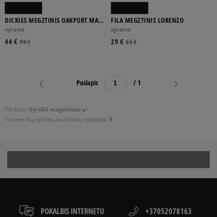
DICKIES MEGZTINIS OAKPORT MARL
FILA MEGZTINIS LORENZO
SWEATER
vyrams
vyrams
44 €
29 €
99 €
65 €
Puslapis
/ 1
Peržiuri:
Vyriški megztiniai
✔️
Turime šių vyriškų
marškinių modeliai:
8
POKALBIS INTERNETU
+37052078163