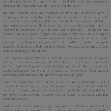
kiekvienoje spintoje. Trumparankoviai marškinėliai gali būti pagrindiniu
aprangos elementu arba papildyti kitas garderobo dalis.
Ypatingo dėmesio verti yra sportiniai marškinėliai. Rinkdamiesi gero ir
žinomo gamintojo produktus užtikrinsime sau komfortą treniruočių metu.
Taip pat svarbi yra medžiaga, iš kurios marškinėliai buvo pagaminti. Tai turi
būti natūralių audinių marškinėliai su tinkama oro cirkuliacija. Bėgimui skirtų
marškinėlių medžiagos privalo neleisti kauptis prakaitui – tai negali būti
medvilnė, nes jis sugeria drėgmę, dėl ko drabužis tampa sunkus ir šlapias.
Ne mažiau svarbi yra marškinėlių forma ir tvarumas. Inovatyvūs žinomų
gamintojų marškinėliai yra gaminami iš medžiagų, kurios nesugeria
drėgmės. Specialaus tinklelio struktūra ledžia kontakto su oda metu greitai
praleisti prakaitą jo nekaupiant.
Dalis modelių yra gaminami iš specialaus nuo UV poveikio saugančio
audinio. Šis aspektas yra ypač aktualus alergikams, kadangi jis neleidžia
atsirasti dirginimui ir pastoja kelią bakterijų dauginimuisi. Be to, spalvos nuo
saulės neišbluksta, kas prailginą produkto tarnavimo laiką. Medžiagos, iš
kurios yra gaminami sportiniai marškinėliai, nereikia lyginti.
Priderinta ergonominė forma didina ne tik pratimų veiksmingumą, bet ir
marškinėlių teikiamą komfortą. Elastingos medžiagos didina drabužių
tvarumą ir tampa „antra oda“. Sportiniai marškinėliai dėl šiuolaikiškų ir
įdomių formų tinka aktyvioms veikloms ar treniruotėms. Jie puikiai dera prie
kasdienių įvaizdžių.
Parduotuvėje Sizeer galima įsigyti vyriškus ir moteriškus marškinėlius.
Galima rinktis iš vienspalvių ir modelių su aplikacijomis. Moteriškų