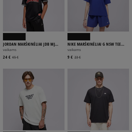
JORDAN MARŠKINĖLIAI JDB MJ
NIKE MARŠKINĖLIAI G NSW TEE
SPORT JERSEY BOY
BOXY ESSNTL LBR GIRL
vaikams
vaikams
24 €
9 €
45 €
23 €