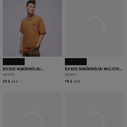
DICKIES MARŠKINĖLIAI
DICKIES MARŠKINĖLIAI WILLISTON
SUMMERDALE SS TEE
TEE SS
vyrams
vyrams
19 €
19 €
37 €
37 €