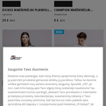
DICKIES MARŠKINĖLIAI PLAINVILLE
CHAMPION MARŠKINĖLIAI
SS TEE
CREWNECK TEE
vyrams
moterims
29 €
9 €
40 €
32 €
NEW
Saugome Tavo duomenis
Dedame visas pastangas, kad mūsų Klientų apsipirkimai būtų sėkmingi, o
jų pasirinkti produktai geriausiai atitiktų jų poreikius. Tačiau tai darome
visiškai gerbdami visų asmens duomenų saugumą. Spustelk „OK“, jei
nori, kad informaciją apie Tavo elgesį mūsų svetainėje naudotume Tau
ADIDAS MARŠKINĖLIAI 3S TEE SLIM
NIKE MARŠKINĖLIAI SPORTSWEAR
suasmenintam turiniui parengti, įskaitant Tavo poreikiams ir interesams
CLUB
moterims
vyrams
pritaikytas produktų rekomendacijas, suasmenintą reklamą ir Tavo
35 €
25 €
pasirinktų nuostatų įsiminimą. Gali bet kuriuo metu pakeisti savo
sprendimą dėl slapukų ir nustatymuose pasirinkdamas „Pritaikyti“. Jei