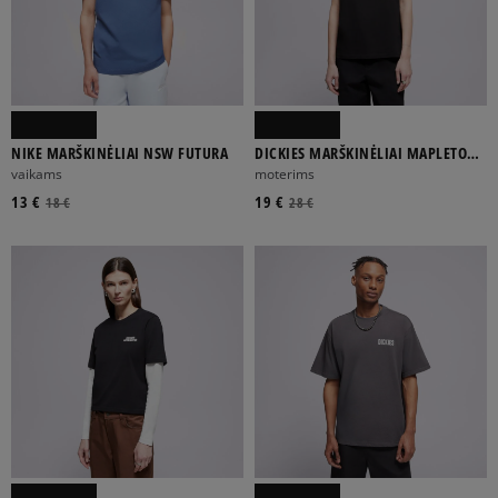
NIKE MARŠKINĖLIAI NSW FUTURA
DICKIES MARŠKINĖLIAI MAPLETON
SS TEE
vaikams
moterims
13 €
19 €
18 €
28 €