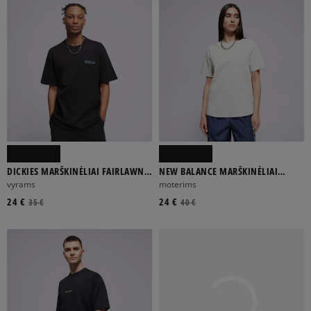
DICKIES MARŠKINĖLIAI FAIRLAWN
NEW BALANCE MARŠKINĖLIAI
SS TEE
ATHLETICS JERSEY MARŠKINĖ
vyrams
moterims
24 €
24 €
35 €
40 €