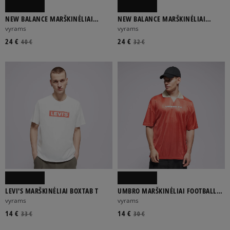
NEW BALANCE MARŠKINĖLIAI
NEW BALANCE MARŠKINĖLIAI
VARSITY GRAPHIC MARŠKINĖL
SMALL LOGO
vyrams
vyrams
24 €
24 €
40 €
32 €
LEVI'S MARŠKINĖLIAI BOXTAB T
UMBRO MARŠKINĖLIAI FOOTBALL
SHIRT
vyrams
vyrams
14 €
14 €
33 €
30 €