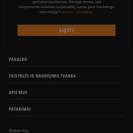
specialiais pasiūlymais. Atkreipk dėmesį, kad
užsiprenumeruodamas naujienlaiškį, sutinki gauti marketingo
Išsamiau – taisyklėse.
informaciją.
PAGALBA
TAISYKLĖS IR NAUDOJIMO TVARKA
APIE MUS
PATARIMAI
Raskite mus