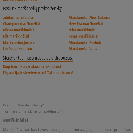
projektai su dideliu, dėmesį traukiančiu logotipu, įdomiu
Nebijok derinti įvairias spalvas. Raudoni marškinėliai su
crop top. Trumpesnis fasonas pabrėžia silueto privalumus,
Pasirink marškinėlių prekės ženklą:
užrašu arba pasaulėžiūra išreiškiančiu užrašu. Išsirink spalvą ir
rožinėmis kelnėmis? Taip! Visiškai neoninis įvaizdis? Tai šūvis į
suteikiant tuo pačiu stilizacijas miesto charakterio. Ieškai
adidas marskineliai
Marškinėliai New Balance
raštą, su kuriais jausiesi geriausiai!
dešimtuką! Šalia to mėgstami kedai ir stilingi priedai, kuriuos
projektų šaltesnėms dienoms? Rinkis praktiškus marškinėlius
Champion marškinėliai
New Era marškinėliai
taip pat rasi Sizeer parduotuvėse. Dabar gali judėti užkariauti
su ilgomis rankovėmis. Palaidinės su ilgomis rankovėmis puikiai
ellesse marškinėliai
Nike marškinėliai
miesto džiunglių!
pasiteisins kasdieniuose stilizacijose ir ilgiau leidžiant laiką ant
Fila marškinėliai
Puma marškinėliai
dviračio ar riedlenčių parke. Šiuo metu madingiausi yra šie
Marškinėliai Jordan
Marškinėliai Reebok
modeliai su juostelėmis arba spalvotomis rankovėmis. Savo
Levi's marškinėliai
Marškinėliai Vans
ruožtu jokių suvaržytų nemėgstantiems, rekomenduojame
sportinius tank top. Modeliai primena kultinius krepšinio
Skaityk kitus mūsų įrašus apie drabužius:
marškinėlius, kurie puikiai atras save aktyvaus laisvalaikio
Kaip Išsirinkti vyriškus marškinėlius?
metu.
Elegancija ir streetwear‘as? Tai suderinama!
Peržiuri:
Marškinėliai
✔️
Turime šių marškinėlių
modeliai:
511
Marškinėliai
Marškinėliai tai kasdienės aprangos pagrindas. Jų galima rasti praktiškai