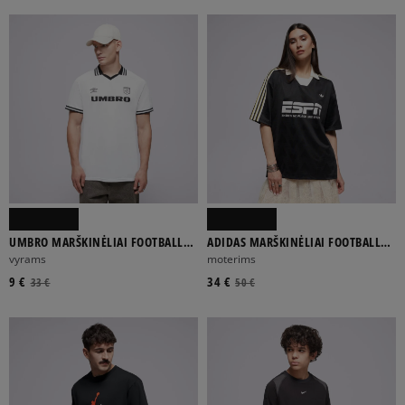
ADIDAS
ALPHA INDUSTRIES
CHAMPION
DICKIES
ELLESSE
Rodyti daugiau
UMBRO MARŠKINĖLIAI FOOTBALL
ADIDAS MARŠKINĖLIAI FOOTBALL
JERSEY
JERSEY
vyrams
moterims
MEDVILNĖ
9 €
34 €
33 €
50 €
BALTA
DAUGIASPALVĖ
GELTONA
JUODA
KORALINĖ