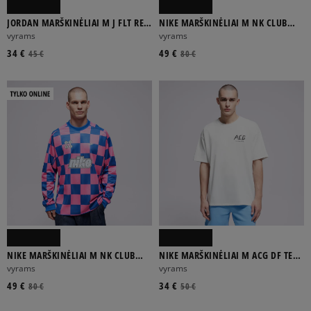
JORDAN MARŠKINĖLIAI M J FLT REIS
NIKE MARŠKINĖLIAI M NK CLUB
FEAR SS CREW
GOALIE MARŠKINĖLIAI AWAY FTBL
vyrams
vyrams
34 €
49 €
45 €
80 €
NIKE MARŠKINĖLIAI M NK CLUB
NIKE MARŠKINĖLIAI M ACG DF TEE
GOALIE MARŠKINĖLIAI AWAY FTBL
LSE CMP WLKE TLKE
vyrams
vyrams
49 €
34 €
80 €
50 €