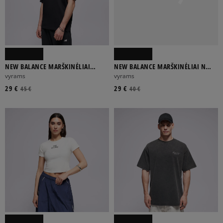
NEW BALANCE MARŠKINĖLIAI
NEW BALANCE MARŠKINĖLIAI N
FOOTBALL CLUB CATALOG
COLLAGE MARŠKINĖLIAI
vyrams
vyrams
MARŠKINĖLIA
29 €
29 €
45 €
40 €