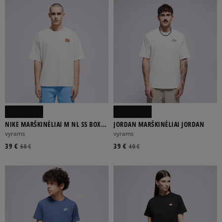
NIKE MARŠKINĖLIAI M NL SS BOXY
JORDAN MARŠKINĖLIAI JORDAN
KNIT MARŠKINĖLIAI
vyrams
vyrams
39 €
39 €
60 €
40 €