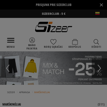
×
PRISIJUNK PRIE SIZEERCLUB
SIZEERCLUB - 5 €
MANO
MENIU
NORŲ SĄRAŠAS
KREPŠELIS
IEŠKOTI
PASKYRA
›
›
SIZEER
APRANGA
MARŠKINĖLIAI
MARŠKINĖLIAI
(
511
)