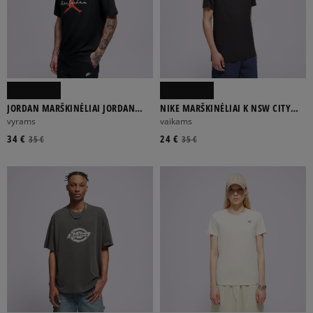
Rodyti daugiau
DRYŽUOTAS
GRAFINIS
LANGUOTAS
SPALVOTAS
VIENSPALVIS
JORDAN MARŠKINĖLIAI JORDAN
NIKE MARŠKINĖLIAI K NSW CITY
BROOKLYN
UTILITY SS MARŠKINĖLIAI
vyrams
vaikams
34 €
24 €
35 €
35 €
ILGA RANKOVĖ
TRUMPA RANKOVĖ
FILTRUOTI
ATŽYMĖTI VISUS