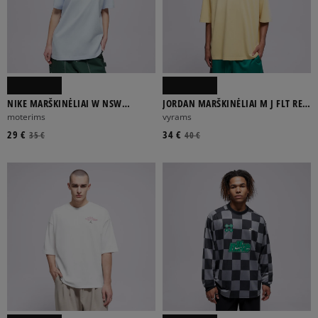
NIKE MARŠKINĖLIAI W NSW
JORDAN MARŠKINĖLIAI M J FLT REIS
CLASSIC SS TEE
LGND SS CREW
moterims
vyrams
29 €
34 €
35 €
40 €