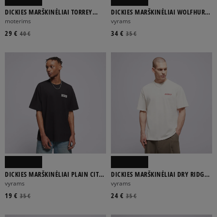
DICKIES MARŠKINĖLIAI TORREY
DICKIES MARŠKINĖLIAI WOLFHURST
2FER TEE W
SS TEE
moterims
vyrams
29 €
34 €
40 €
35 €
DICKIES MARŠKINĖLIAI PLAIN CITY
DICKIES MARŠKINĖLIAI DRY RIDGE
SS TEE
SS TEE
vyrams
vyrams
19 €
24 €
35 €
35 €