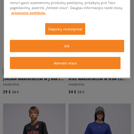
nenori gauti suasmenintų produktų pasiūlymų, pritaikytų prie Tavo
pageidavimų, pasirink „Atmesti visus”. Daugiau informacijos rasite mūsų
privatumo politikoje.
Slapukų nustatymai
OK
Atmesti visus
JORDAN MARŠKINĖLIAI W J BRK LS
NIKE MARŠKINĖLIAI W NSW LS
LOOSE MARŠKINĖLIAI
JERSEY
moterims
moterims
39 €
34 €
60 €
55 €