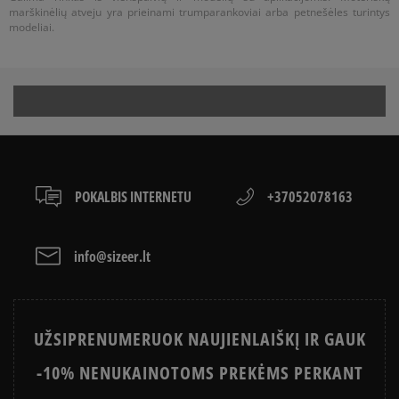
marškinėlių atveju yra prieinami trumparankoviai arba petnešėles turintys
modeliai.
POKALBIS INTERNETU
+37052078163
info@sizeer.lt
UŽSIPRENUMERUOK NAUJIENLAIŠKĮ IR GAUK
-10% NENUKAINOTOMS PREKĖMS PERKANT