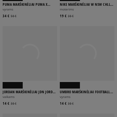
PUMA MARŠKINĖLIAI PUMA X
NIKE MARŠKINĖLIAI W NSW CHLL
RIPNDIP BOXY GRAPHIC TEE
KNT MD CRP GLS
vyrams
moterims
34 €
19 €
50 €
30 €
JORDAN MARŠKINĖLIAI JDN JORDAN
UMBRO MARŠKINĖLIAI FOOTBALL
SPORT CORE SS TEE GIRL
SHIRT
vaikams
vyrams
14 €
14 €
30 €
30 €