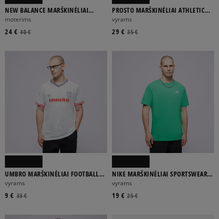
NEW BALANCE MARŠKINĖLIAI
PROSTO MARŠKINĖLIAI ATHLETIC
LINEAR HERITAGE RINGER
WASHED BLACK
moterims
vyrams
MARŠKINĖLI
24 €
29 €
40 €
35 €
UMBRO MARŠKINĖLIAI FOOTBALL
NIKE MARŠKINĖLIAI SPORTSWEAR
JERSEY
CLUB
vyrams
vyrams
9 €
19 €
33 €
25 €