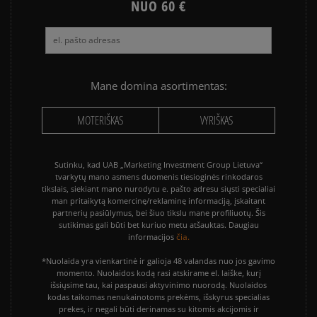
NUO 60 €
Mane domina asortimentas:
MOTERIŠKAS
VYRIŠKAS
Sutinku, kad UAB „Marketing Investment Group Lietuva“
tvarkytų mano asmens duomenis tiesioginės rinkodaros
tikslais, siekiant mano nurodytu e. pašto adresu siųsti specialiai
man pritaikytą komercinę/reklaminę informaciją, įskaitant
partnerių pasiūlymus, bei šiuo tikslu mane profiliuotų. Šis
sutikimas gali būti bet kuriuo metu atšauktas. Daugiau
čia.
informacijos
*Nuolaida yra vienkartinė ir galioja 48 valandas nuo jos gavimo
momento. Nuolaidos kodą rasi atskirame el. laiške, kurį
išsiųsime tau, kai paspausi aktyvinimo nuorodą. Nuolaidos
kodas taikomas nenukainotoms prekėms, išskyrus specialias
prekes, ir negali būti derinamas su kitomis akcijomis ir