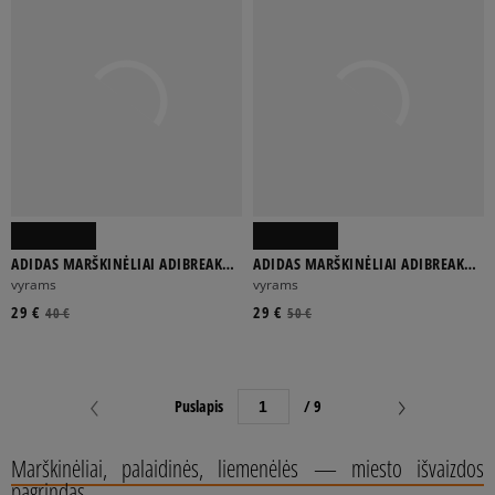
ADIDAS MARŠKINĖLIAI ADIBREAK
ADIDAS MARŠKINĖLIAI ADIBREAK
TEE
JERSEY
vyrams
vyrams
29 €
29 €
40 €
50 €
Puslapis
/ 9
Marškinėliai, palaidinės, liemenėlės — miesto išvaizdos
pagrindas