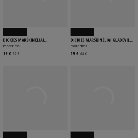
DICKIES MARŠKINĖLIAI
DICKIES MARŠKINĖLIAI GLADEVILLE
SUMMERDALE SS TEE
TEE LS W
moterims
moterims
19 €
19 €
37 €
48 €