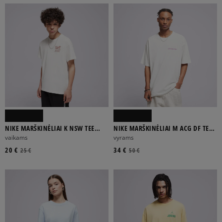
NIKE MARŠKINĖLIAI K NSW TEE
NIKE MARŠKINĖLIAI M ACG DF TEE
M90 SWOOSH SOUNDS BOY
LSE MBR LT
vaikams
vyrams
20 €
34 €
25 €
50 €