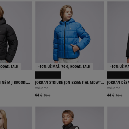
KODAS: SALE
-10% UŽ MAŽ. 70 €, KODAS: SALE
-10% UŽ MA
JORDAN STRIUKĖ JDN ESSENTIAL MDWT
JORDAN DŽE
PUFFER BOY
UNISEX EASE
vaikams
vaikams
64 €
44 €
90 €
60 €