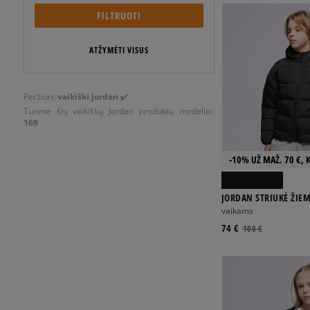
FILTRUOTI
ATŽYMĖTI VISUS
Peržiuri:
vaikiški Jordan
✔️
Turime šių vaikiškų
Jordan produktų modeliai:
169
-10% UŽ MAŽ. 70 €, 
JORDAN STRIUKĖ ŽIEMINĖ M J BROOKLYN
PUFFER B
vaikams
74 €
100 €