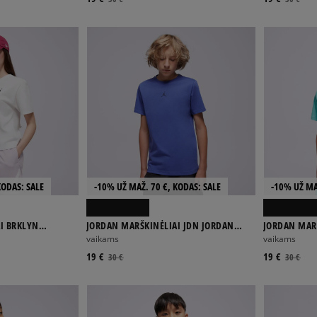
KODAS: SALE
-10% UŽ MAŽ. 70 €, KODAS: SALE
-10% UŽ MA
I BRKLYN
JORDAN MARŠKINĖLIAI JDN JORDAN
JORDAN MAR
SPORT CORE SS TEE BOY
AIR EMB BOY
vaikams
vaikams
19 €
19 €
30 €
30 €