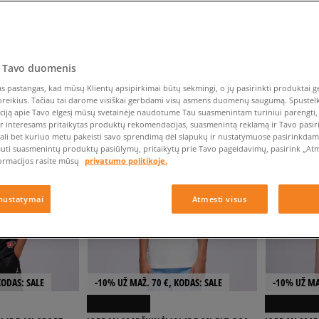
Nike Air Max TL 2.5
Vans
Liemens rankinė
Vans
Vans Old Skool
Confront
Champion
EMU Australia
Converse Chuck Taylor
Batų priežiūra
Liemens rankinė
All Star
Havaianas
Skrybėlės
Converse Chuck Taylor
Converse
Confront
Ellesse
Skrybėlės
Converse Chuck 70
Saucony
Puma Speedcat
Crocs
Converse
Jansport
Jordan 4
Clarks
Asics NYC
Dr. Martens
DC
Jordan
 Tavo duomenis
Nike Air Max DN8
Dickies
Eastpak
Dickies
Lacoste
NDUOJAMOS
RODYTI
60
IŠ
169
 pastangas, kad mūsų Klientų apsipirkimai būtų sėkmingi, o jų pasirinkti produktai ge
New Balance 530
EMU Australia
Dr. Martens
New Era
poreikius. Tačiau tai darome visiškai gerbdami visų asmens duomenų saugumą. Spustelk 
New Balance 9060
ciją apie Tavo elgesį mūsų svetainėje naudotume Tau suasmenintam turiniui parengti, 
ir interesams pritaikytas produktų rekomendacijas, suasmenintą reklamą ir Tavo pasir
Nike Dunk
ali bet kuriuo metu pakeisti savo sprendimą dėl slapukų ir nustatymuose pasirinkdamas
Puma Speedcat
auti suasmenintų produktų pasiūlymų, pritaikytų prie Tavo pageidavimų, pasirink „Atme
ormacijos rasite mūsų
privatumo politikoje.
Puma Suede XL
Puma Palermo
nustatymai
Atmesti visus
Asics Gel-NYC Rugged
KODAS: SALE
-10% UŽ MAŽ. 70 €, KODAS: SALE
-10% UŽ MA