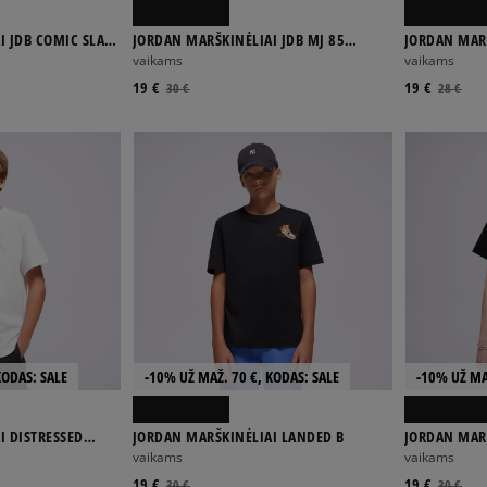
I JDB COMIC SLAM
JORDAN MARŠKINĖLIAI JDB MJ 85
JORDAN MARŠ
SHATTER SS TEE BOY
TEE SS-TEE B
vaikams
vaikams
19 €
19 €
30 €
28 €
KODAS: SALE
-10% UŽ MAŽ. 70 €, KODAS: SALE
-10% UŽ MA
I DISTRESSED
JORDAN MARŠKINĖLIAI LANDED B
JORDAN MARŠ
OVERSIZED T
vaikams
vaikams
19 €
19 €
30 €
30 €