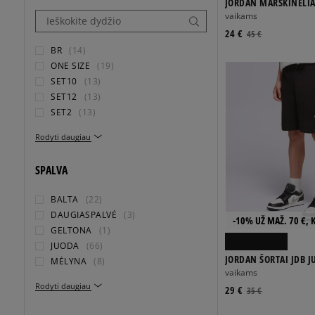
JORDAN MARŠKINĖLIA
JERSEY BOY
vaikams
24 €
45 €
BR
(14)
ONE SIZE
(19)
SET10
(13)
SET12
(13)
SET2
(13)
Rodyti daugiau
SPALVA
BALTA
(22)
DAUGIASPALVĖ
(3)
-10% UŽ MAŽ. 70 €, 
GELTONA
(1)
JUODA
(66)
JORDAN ŠORTAI JDB
MĖLYNA
(8)
SUSTAINABLE SHORT 
vaikams
Rodyti daugiau
29 €
35 €