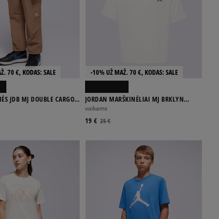
Ž. 70 €, KODAS: SALE
-10% UŽ MAŽ. 70 €, KODAS: SALE
NĖS JDB MJ DOUBLE CARGO
JORDAN MARŠKINĖLIAI MJ BRKLYN
ESSENTIALS SS TEE GIRL
vaikams
19 €
25 €