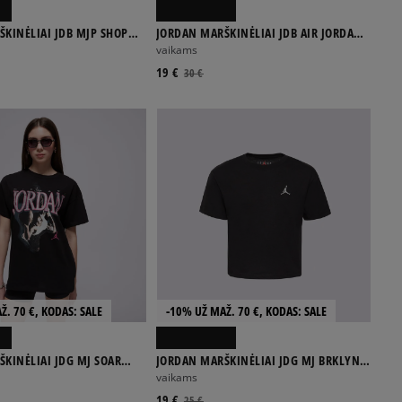
KINĖLIAI JDB MJP SHOP
JORDAN MARŠKINĖLIAI JDB AIR JORDAN
OY
HAS LANDED SS T BOY
vaikams
19 €
30 €
Ž. 70 €, KODAS: SALE
-10% UŽ MAŽ. 70 €, KODAS: SALE
KINĖLIAI JDG MJ SOAR
JORDAN MARŠKINĖLIAI JDG MJ BRKLYN
EE GIRL
ESSENTIALS SS TE GIRL
vaikams
19 €
25 €