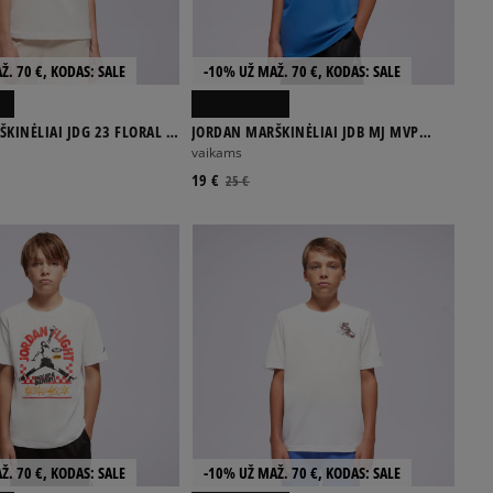
Ž. 70 €, KODAS: SALE
-10% UŽ MAŽ. 70 €, KODAS: SALE
KINĖLIAI JDG 23 FLORAL SS
JORDAN MARŠKINĖLIAI JDB MJ MVP
JUMPMAN SS TEE BOY
vaikams
19 €
25 €
Ž. 70 €, KODAS: SALE
-10% UŽ MAŽ. 70 €, KODAS: SALE