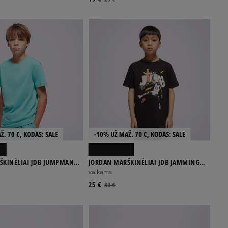
Ž. 70 €, KODAS: SALE
-10% UŽ MAŽ. 70 €, KODAS: SALE
ŠKINĖLIAI JDB JUMPMAN
JORDAN MARŠKINĖLIAI JDB JAMMING
BOY
vaikams
25 €
30 €