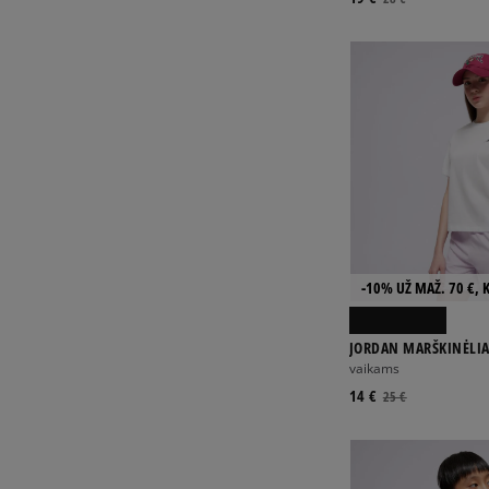
-10% UŽ MAŽ. 70 €, 
JORDAN MARŠKINĖLIA
ESSENTIALS G
vaikams
14 €
25 €