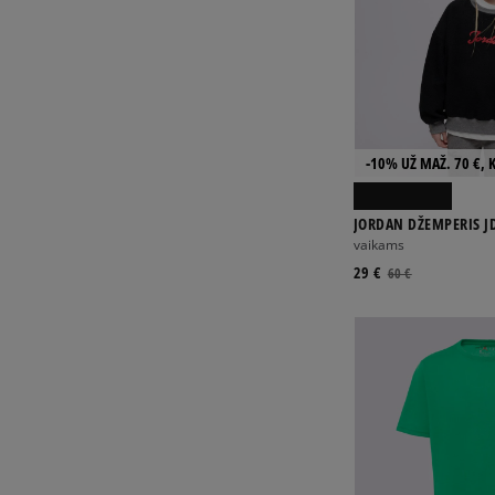
-10% UŽ MAŽ. 70 €, 
JORDAN DŽEMPERIS J
ENCHANTMENT COZY 
vaikams
29 €
60 €