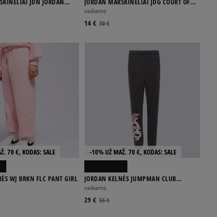
ŠKINĖLIAI JDN JORDAN
JORDAN MARŠKINĖLIAI JDG COURT OF
SS TEE GIRL
LEGENDS RIBBED TE GIRL
vaikams
14 €
30 €
Ž. 70 €, KODAS: SALE
-10% UŽ MAŽ. 70 €, KODAS: SALE
ĖS WJ BRKN FLC PANT GIRL
JORDAN KELNĖS JUMPMAN CLUB
PLEATED FLC PANT GIRL
vaikams
29 €
55 €