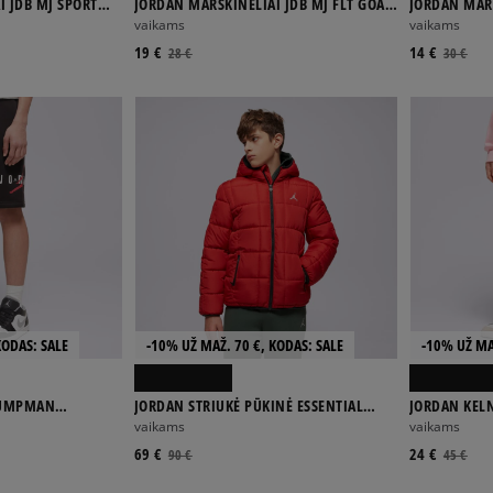
I JDB MJ SPORT
JORDAN MARŠKINĖLIAI JDB MJ FLT GOAT
JORDAN MAR
SS CREW BOY
SPORT CORE 
vaikams
vaikams
19 €
14 €
28 €
30 €
KODAS: SALE
-10% UŽ MAŽ. 70 €, KODAS: SALE
-10% UŽ MA
 JUMPMAN
JORDAN STRIUKĖ PŪKINĖ ESSENTIAL
JORDAN KELN
BOY
MDWT PUFFER BOY
vaikams
vaikams
69 €
24 €
90 €
45 €