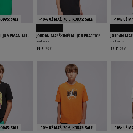
KODAS: SALE
-10% UŽ MAŽ. 70 €, KODAS: SALE
-10% UŽ MA
I JUMPMAN AIR
JORDAN MARŠKINĖLIAI JDB PRACTICE
JORDAN MARŠ
FLIGHT B
TEE GIRL
vaikams
vaikams
19 €
19 €
25 €
25 €
KODAS: SALE
-10% UŽ MAŽ. 70 €, KODAS: SALE
-10% UŽ MA