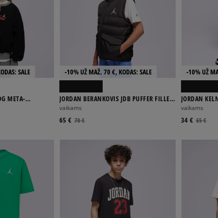
KODAS: SALE
-10% UŽ MAŽ. 70 €, KODAS: SALE
-10% UŽ MA
DG META-
JORDAN BERANKOVIS JDB PUFFER FILLED
JORDAN KEL
CREW GIRL
VEST BOY
PANT BOY
vaikams
vaikams
65 €
34 €
70 €
65 €