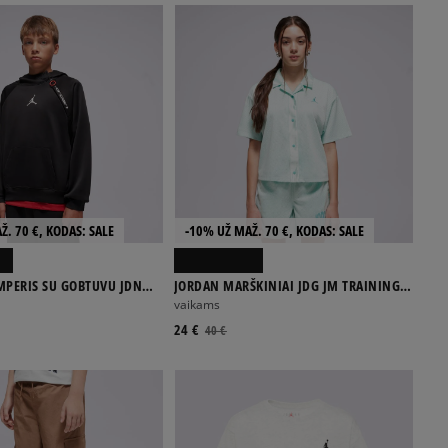
Ž. 70 €, KODAS: SALE
-10% UŽ MAŽ. 70 €, KODAS: SALE
MPERIS SU GOBTUVU JDN
JORDAN MARŠKINIAI JDG JM TRAINING
 FLC HOODIE BOY
MESH CAMP MARŠKINĖLIAI G
vaikams
24 €
40 €