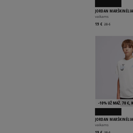
JORDAN MARŠKINĖLIA
BOY
vaikams
19 €
28 €
-10% UŽ MAŽ. 70 €, 
JORDAN MARŠKINĖLIA
COLLIGIATE G
vaikams
19 €
28 €