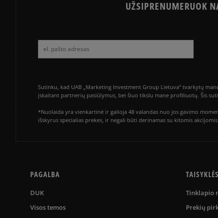
UŽSIPRENUMERUOK NA
Sutinku, kad UAB „Marketing Investment Group Lietuva“ tvarkytų mano a
įskaitant partnerių pasiūlymus, bei šiuo tikslu mane profiliuotų. Šis s
*Nuolaida yra vienkartinė ir galioja 48 valandas nuo jos gavimo momen
išskyrus specialias prekes, ir negali būti derinamas su kitomis akcijom
PAGALBA
TAISYKLĖ
DUK
Tinklapio
Visos temos
Prekių pir