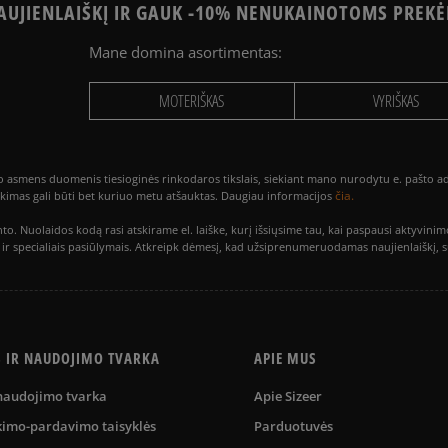
UJIENLAIŠKĮ IR GAUK -10% NENUKAINOTOMS PREKĖ
Mane domina asortimentas:
MOTERIŠKAS
VYRIŠKAS
smens duomenis tiesioginės rinkodaros tikslais, siekiant mano nurodytu e. pašto adre
čia.
utikimas gali būti bet kuriuo metu atšauktas. Daugiau informacijos
to. Nuolaidos kodą rasi atskirame el. laiške, kurį išsiųsime tau, kai paspausi akty
is ir specialiais pasiūlymais. Atkreipk dėmesį, kad užsiprenumeruodamas naujienlaiškį, 
S IR NAUDOJIMO TVARKA
APIE MUS
 naudojimo tvarka
Apie Sizeer
kimo-pardavimo taisyklės
Parduotuvės