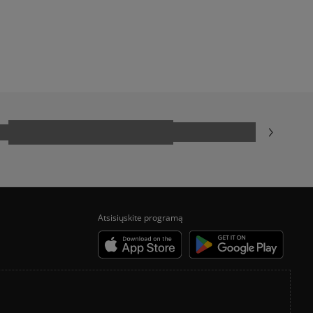
ADIDAS CAMPUS
NEW BALANCE 740
CONVERSE CHUCK TAYLOR ALL STAR
Atsisiųskite programą