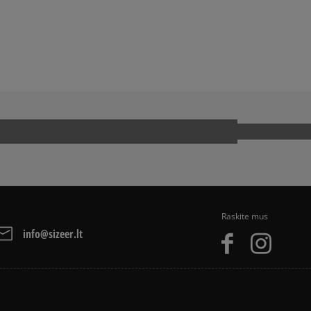
BALL SPEZIAL
ADIDAS SAMBA
ADIDAS SUPERSTAR
NIKE AIR MAX
OOL
Raskite mus
info@sizeer.lt