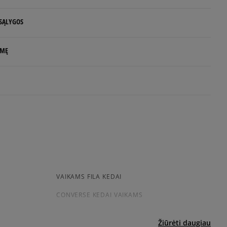
 SĄLYGOS
Pranešti man
 NUO 60 €
LMĘ
Pranešti man
d.d.
Pranešti man
rlands
Pranešti man
e
idas.com
uktas dar neturi atsiliepimų
siskaitymų sistema, apjungianti skirtingus atsiskaitymo būdus:
ktroninę bankininkystę, grynaisiais ir kitus būdus.
VAIKAMS FILA KEDAI
a sistema, leidžianti atsiskaityti VISA, MasterCard, Maestro,
CONVERSE KEDAI VAIKAMS
nėmis ir debeto kortelėmis bei kitais būdais.
ekes - tai galimybė sumokėti už prekes kurjeriui kortele
yra papildomai apmokestinama 3 €.
Žiūrėti daugiau