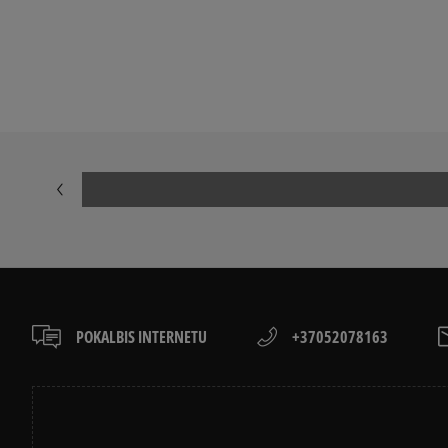
NIKE AIR FORCE 1
ADIDAS HAND
ADIDAS GAZELLE
NIKE DUNK
AIR JORDAN
JORDAN 4
NIKE BLAZER
VANS OLD SK
POKALBIS INTERNETU
+37052078163