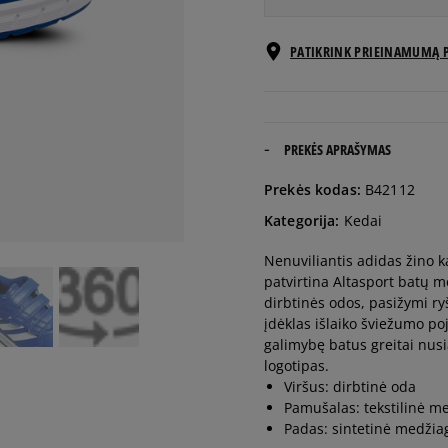
EU dydžiai
PATIKRINK PRIEINAMUMĄ 
28
16,6 cm
28,5
17 cm
PREKĖS APRAŠYMAS
Prekės kodas:
B42112
29
17,4 cm
Kategorija:
Kedai
Nenuviliantis adidas žino ka
30
17,8 cm
patvirtina Altasport batų m
dirbtinės odos, pasižymi ry
30,5
18,3 cm
įdėklas išlaiko šviežumo poj
galimybę batus greitai nusi
logotipas.
31
18,7 cm
Viršus: dirbtinė oda
Pamušalas: tekstilinė m
Padas: sintetinė medžia
32
19,5 cm