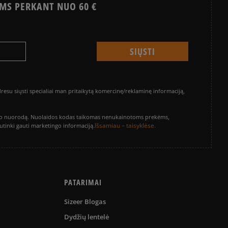
MS PERKANT NUO 60 €
su siųsti specialiai man pritaikytą komercinę/reklaminę informaciją,
vinimo nuorodą. Nuolaidos kodas taikomas nenukainotoms prekėms,
Išsamiau – taisyklėse.
sutinki gauti marketingo informaciją.
PATARIMAI
Sizeer Blogas
Dydžių lentelė