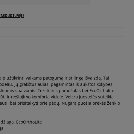
US dydžiai
PARDUOTUVĖJE
Pranešti man
Pranešti man
Pranešti man
ip užtikrinti vaikams patogumą ir stilingą išvaizdą. Tai
Pranešti man
odeliu. Jų grakštus aulas, pagamintas iš aukštos kokybės
škiomis spalvomis. Tekstilinis pamušalas bei EcoOrtholite
Pranešti man
ūtį ir nešiojimo komfortą viduje. Velcro juostelės suteikia
auti, bei prisitaikyti prie pėdų. Nugarą puošia prekės ženklo
Pranešti man
edžiaga, EcoOrthoLite
ga
Pranešti man