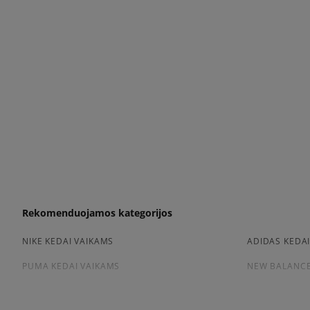
Rekomenduojamos kategorijos
NIKE KEDAI VAIKAMS
ADIDAS KEDA
PUMA KEDAI VAIKAMS
NEW BALANCE
Peržiūrėkite populiarias vaikų kedai kolekcijas: