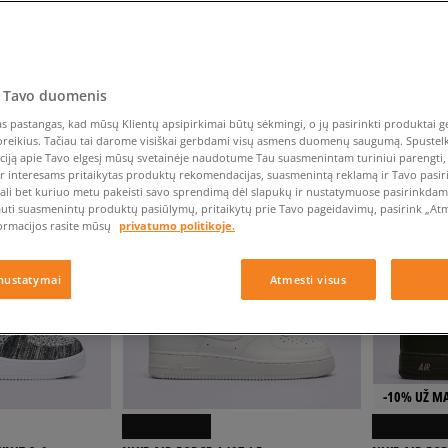
Nike Air Max TL 2.5
Liemens rankinė
Vans
Confront
Champion
EMU Australia
Converse Chuck Taylor
Batų priežiūra
Liemens rankinė
All Star
Havaianas
Skrybėlės
Converse
Confront
Ellesse
Skrybėlės
Converse Chuck 70
Saucony
Crocs
Converse
Jansport
Jordan 4
Clarks
Dr. Martens
DC
Jordan
 Tavo duomenis
Nike Air Max DN8
Dickies
Eastpak
Dickies
Lacoste
NDUOJAMOS
RODYTI
60
IŠ
123
 pastangas, kad mūsų Klientų apsipirkimai būtų sėkmingi, o jų pasirinkti produktai ge
New Balance 530
EMU Australia
Dr. Martens
New Era
poreikius. Tačiau tai darome visiškai gerbdami visų asmens duomenų saugumą. Spustelk 
New Balance 9060
ciją apie Tavo elgesį mūsų svetainėje naudotume Tau suasmenintam turiniui parengti, 
ir interesams pritaikytas produktų rekomendacijas, suasmenintą reklamą ir Tavo pasir
Nike Dunk
NEW
ali bet kuriuo metu pakeisti savo sprendimą dėl slapukų ir nustatymuose pasirinkdamas
Puma Speedcat
auti suasmenintų produktų pasiūlymų, pritaikytų prie Tavo pageidavimų, pasirink „Atme
ormacijos rasite mūsų
privatumo politikoje.
Puma Suede XL
Puma Palermo
nustatymai
Atmesti visus
Asics Gel-NYC Rugged
-10% UŽ MA