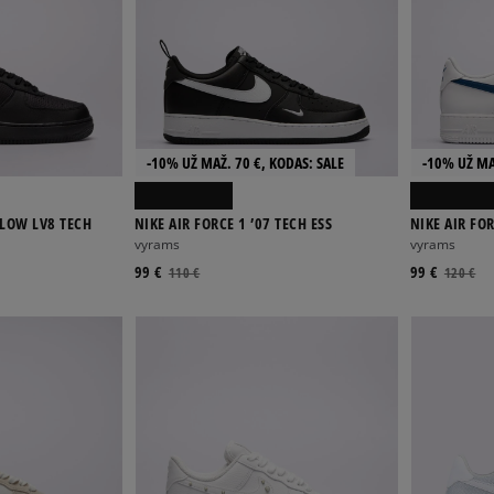
-10% UŽ MAŽ. 70 €, KODAS: SALE
-10% UŽ MA
 LOW LV8 TECH
NIKE AIR FORCE 1 ’07 TECH ESS
NIKE AIR FOR
vyrams
vyrams
99 €
99 €
110 €
120 €