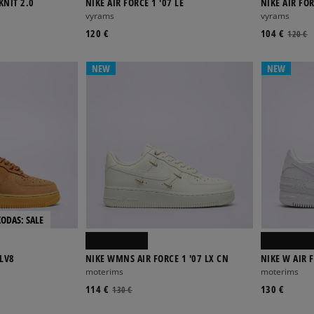
KNIT 2.0
NIKE AIR FORCE 1 '07 LE
NIKE AIR FOR
vyrams
vyrams
120 €
104 €
120 €
NEW
NEW
KODAS: SALE
 LV8
NIKE WMNS AIR FORCE 1 '07 LX CN
NIKE W AIR 
moterims
moterims
114 €
130 €
130 €