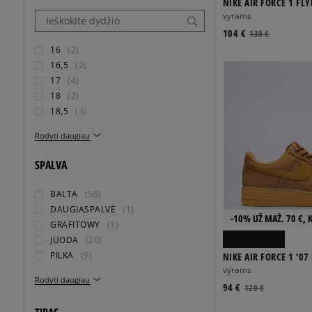
NIKE AIR FORCE 1 FLY
vyrams
104 €
130 €
16
(2)
16,5
(2)
17
(4)
18
(2)
18,5
(3)
Rodyti daugiau
SPALVA
BALTA
(56)
DAUGIASPALVĖ
(1)
-10% UŽ MAŽ. 70 €, 
GRAFITOWY
(1)
JUODA
(20)
PILKA
(9)
NIKE AIR FORCE 1 '07
vyrams
Rodyti daugiau
94 €
120 €