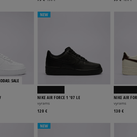
NEW
KODAS: SALE
W
NIKE AIR FORCE 1 '07 LE
NIKE AIR FOR
vyrams
vyrams
120 €
130 €
NEW