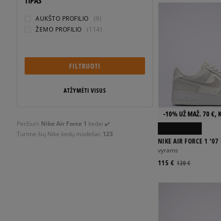
TIPAS
AUKŠTO PROFILIO
(9)
ŽEMO PROFILIO
(114)
FILTRUOTI
ATŽYMĖTI VISUS
-10% UŽ MAŽ. 70 €, 
Peržiuri:
Nike Air Force 1
kedai ✔️
Turime šių Nike kedų modeliai:
123
NIKE AIR FORCE 1 '07
vyrams
115 €
120 €