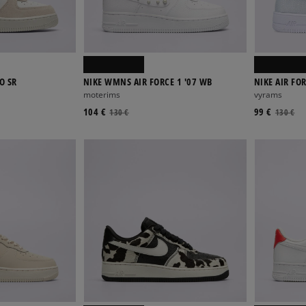
O SR
NIKE WMNS AIR FORCE 1 '07 WB
NIKE AIR FOR
moterims
vyrams
104 €
99 €
130 €
130 €