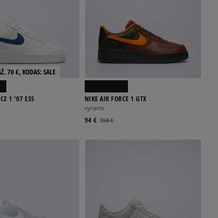
Ž. 70 €, KODAS: SALE
CE 1 '07 ESS
NIKE AIR FORCE 1 GTX
vyrams
94 €
150 €