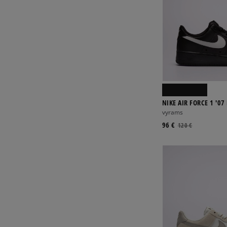
NIKE AIR FORCE 1 '07
vyrams
96 €
120 €