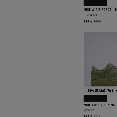
NIKE W AIR FORCE 1 
moterims
114 €
130 €
-10% UŽ MAŽ. 70 €, 
NIKE AIR FORCE 1 '0
vyrams
104 €
120 €