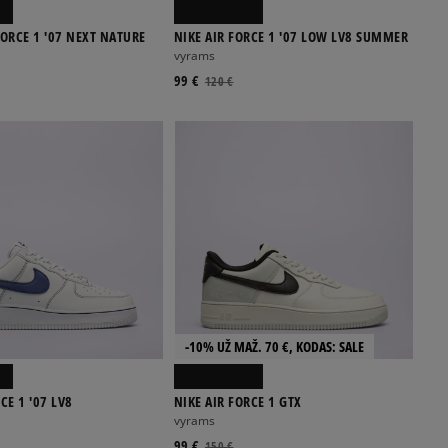
FORCE 1 '07 NEXT NATURE
NIKE AIR FORCE 1 '07 LOW LV8 SUMMER
vyrams
99 €
120 €
-10% UŽ MAŽ. 70 €, KODAS: SALE
CE 1 '07 LV8
NIKE AIR FORCE 1 GTX
vyrams
99 €
150 €