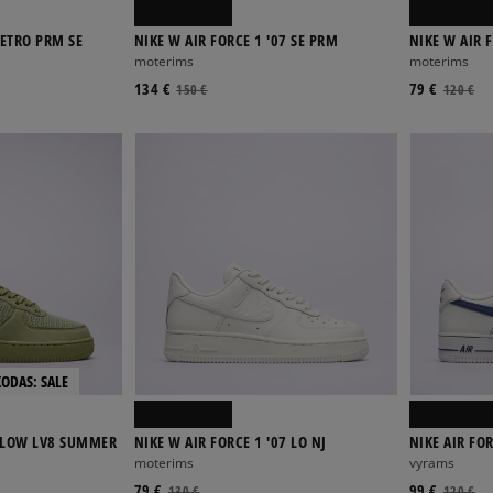
RETRO PRM SE
NIKE W AIR FORCE 1 '07 SE PRM
NIKE W AIR 
moterims
moterims
134 €
79 €
150 €
120 €
KODAS: SALE
7 LOW LV8 SUMMER
NIKE W AIR FORCE 1 '07 LO NJ
NIKE AIR FOR
moterims
vyrams
79 €
99 €
130 €
120 €