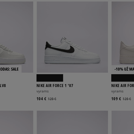
KODAS: SALE
-10% UŽ MA
 LV8
NIKE AIR FORCE 1 '07
NIKE AIR FOR
vyrams
vyrams
104 €
109 €
120 €
120 €