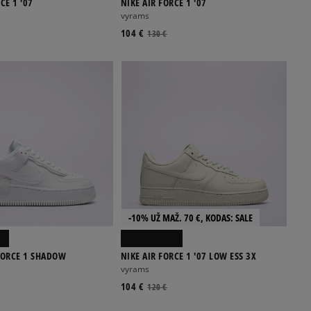
CE 1 '07
NIKE AIR FORCE 1 '07
vyrams
104 €
130 €
-10% UŽ MAŽ. 70 €, KODAS: SALE
FORCE 1 SHADOW
NIKE AIR FORCE 1 '07 LOW ESS 3X
vyrams
104 €
120 €