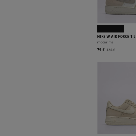
NIKE W AIR FORCE 1 L
moterims
79 €
120 €