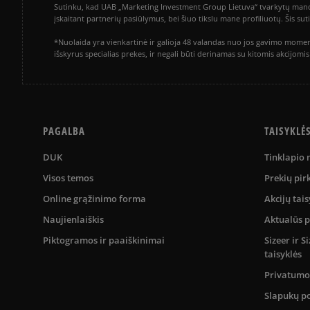
Sutinku, kad UAB „Marketing Investment Group Lietuva“ tvarkytų mano a
įskaitant partnerių pasiūlymus, bei šiuo tikslu mane profiliuotų. Šis s
*Nuolaida yra vienkartinė ir galioja 48 valandas nuo jos gavimo momen
išskyrus specialias prekes, ir negali būti derinamas su kitomis akcijom
PAGALBA
TAISYKLĖ
DUK
Tinklapio
Visos temos
Prekių pir
Online grąžinimo forma
Akcijų tais
Naujienlaiškis
Aktualūs 
Piktogramos ir paaiškinimai
Sizeer ir 
taisyklės
Privatumo 
Slapukų po