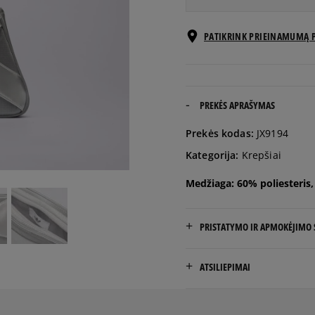
ONE SIZE
Pranešti man
PATIKRINK PRIEINAMUMĄ 
PREKĖS APRAŠYMAS
Prekės kodas:
JX9194
Kategorija:
Krepšiai
Medžiaga: 60% poliesteris
PRISTATYMO IR APMOKĖJIMO
NEMOKAMAS PRISTATYMAS
ATSILIEPIMAI
Prekės pristatomos per 2-6 