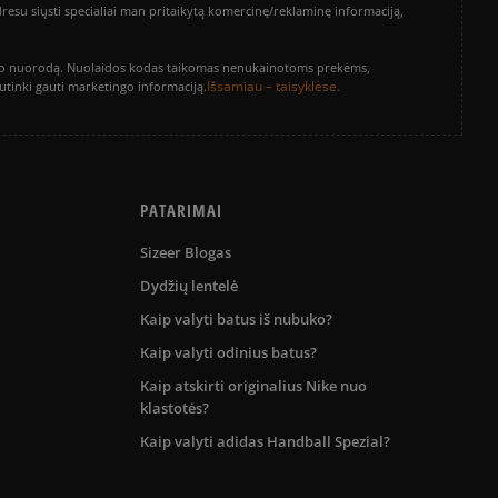
su siųsti specialiai man pritaikytą komercinę/reklaminę informaciją,
Išvalyti
Paieška
vinimo nuorodą. Nuolaidos kodas taikomas nenukainotoms prekėms,
Išsamiau – taisyklėse.
sutinki gauti marketingo informaciją.
PATARIMAI
Sizeer Blogas
Dydžių lentelė
Kaip valyti batus iš nubuko?
Kaip valyti odinius batus?
Kaip atskirti originalius Nike nuo
klastotės?
Kaip valyti adidas Handball Spezial?