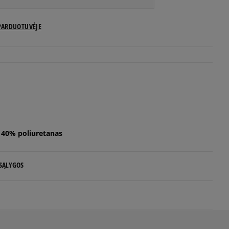
PARDUOTUVĖJE
, 40% poliuretanas
 SĄLYGOS
 NUO 60 €
d.d.