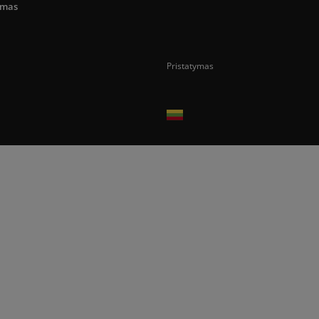
umas
Pristatymas
Prekes pristatome tik Lietuvos Respubli