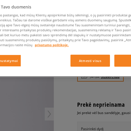
Vans
Nike Air Max TL 2.5
Liemens rankinė
Confront
Champion
EMU Australia
Converse Chuck Taylor
Batų priežiūra
Liemens rankinė
All Star
 Tavo duomenis
Havaianas
Skrybėlės
Converse
Confront
Ellesse
Skrybėlės
Converse Chuck 70
 pastangas, kad mūsų Klientų apsipirkimai būtų sėkmingi, o jų pasirinkti produktai ge
Saucony
Crocs
Converse
Jansport
poreikius. Tačiau tai darome visiškai gerbdami visų asmens duomenų saugumą. Spustelk 
Jordan 4
Clarks
Dr. Martens
DC
Jordan
ciją apie Tavo elgesį mūsų svetainėje naudotume Tau suasmenintam turiniui parengti, 
ADIDAS RANKINUKAS
Nike Air Max DN8
ir interesams pritaikytas produktų rekomendacijas, suasmenintą reklamą ir Tavo pasir
Dickies
Eastpak
Dickies
Lacoste
ali bet kuriuo metu pakeisti savo sprendimą dėl slapukų ir nustatymuose pasirinkdamas
unisex, krepšiai
New Balance 530
EMU Australia
Dr. Martens
New Era
auti suasmenintų produktų pasiūlymų, pritaikytų prie Tavo pageidavimų, pasirink „Atme
New Balance 9060
ormacijos rasite mūsų
privatumo politikoje.
4.0
(
1
)
Nike Dunk
34
€
Puma Speedcat
nustatymai
Atmesti visus
Puma Suede XL
Puma Palermo
+ 34 tšk.
SizeerClub
Asics Gel-NYC Rugged
Prekė neprieinama
Jei prekė vėl bus sandėlyje, gaus
Pasirinkti dydį