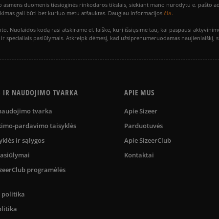
smens duomenis tiesioginės rinkodaros tikslais, siekiant mano nurodytu e. pašto adre
čia.
utikimas gali būti bet kuriuo metu atšauktas. Daugiau informacijos
to. Nuolaidos kodą rasi atskirame el. laiške, kurį išsiųsime tau, kai paspausi akty
is ir specialiais pasiūlymais. Atkreipk dėmesį, kad užsiprenumeruodamas naujienlaiškį, 
S IR NAUDOJIMO TVARKA
APIE MUS
 naudojimo tvarka
Apie Sizeer
kimo-pardavimo taisyklės
Parduotuvės
yklės ir sąlygos
Apie SizeerClub
pasiūlymai
Kontaktai
SizeerClub programėlės
politika
litika