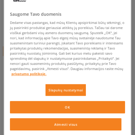
ADIDAS STAN SMITH
vyrams, adidas
Saugome Tavo duomenis
Dedame visas pastangas, kad mūsų Klientų apsipirkimai būtų sėkmingi, o
0.0
(
0
)
jų pasirinkti produktai geriausiai atitiktų jų poreikius. Tačiau tai darome
visiškai gerbdami visų asmens duomenų saugumą. Spustelk „OK“, jei
49,99
€
nori, kad informaciją apie Tavo elgesį mūsų svetainėje naudotume Tau
suasmenintam turiniui parengti, įskaitant Tavo poreikiams ir interesams
pritaikytas produktų rekomendacijas, suasmenintą reklamą ir Tavo
+ 50 tšk.
SizeerClub
pasirinktų nuostatų įsiminimą. Gali bet kuriuo metu pakeisti savo
sprendimą dėl slapukų ir nustatymuose pasirinkdamas „Pritaikyti“. Jei
nenori gauti suasmenintų produktų pasiūlymų, pritaikytų prie Tavo
pageidavimų, pasirink „Atmesti visus”. Daugiau informacijos rasite mūsų
Prekė neprieinama
privatumo politikoje.
Jei prekė vėl bus sandėlyje, gausi pranešimą iš mūsų.
Slapukų nustatymai
Pasirinkti dydį
OK
EU dydžiai
US dydžiai
PATIKRINK PRIEINAMUMĄ PARDUOTUVĖJE
Atmesti visus
40 2/3
25,5 cm
Pranešti man