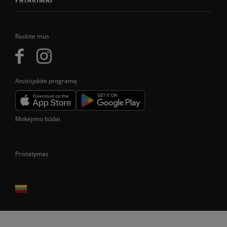
Raskite mus
Atsisiųskite programą
Mokėjimo būdai
Pristatymas
Prekes pristatome tik Lietuvos Respublikos teritorijoje