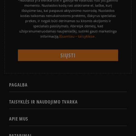
*Nuolaida yra vienkartinė ir galioja 48 valandas nuo jos gavimo
momento. Nuolaidos kodą rasi atskirame el. laiške, kurį
išsiųsime tau, kai paspausi aktyvinimo nuorodą. Nuolaidos
kodas taikomas nenukainotoms prekėms, išskyrus specialias
prekes, ir negali būti derinamas su kitomis akcijomis ir
specialiais pasiūlymais. Atkreipk dėmesį, kad
užsiprenumeruodamas naujienlaiškį, sutinki gauti marketingo
Išsamiau – taisyklėse.
informaciją.
PAGALBA
TAISYKLĖS IR NAUDOJIMO TVARKA
APIE MUS
PATARIMAI