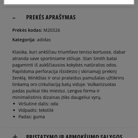
41 1/3
26 cm
PREKĖS APRAŠYMAS
Pranešti man
Prekės kodas:
M20326
42
26,5 cm
Pranešti man
Kategorija:
adidas
Klasika, kuri ankščiau triumfavo teniso kortuose, dabar
42 2/3
27 cm
Pranešti man
atranda save sportiniame stiliuje. Stan Smith batai
pagaminti iš aukščiausios kokybės natūralios odos.
Papildoma perforacija išsidėsto į skiriamajį prekinį
43 1/3
27,5 cm
Pranešti man
ženklą. Minkštas ir orui pralaidus pamušalas užtikrins
tinkamą oro cirkuliaciją batų viduje. Vulkanizuotas
padas puikiai tiks miestui. Lengva forma ir
44
28 cm
Pranešti man
minimalistinis dizainas įtiks daugeliui vyrų.
Viršutinė dalis: oda
Vidpadis: tekstilė
44 2/3
28,5 cm
Pranešti man
Padas: guma
45 1/3
29 cm
Pranešti man
PRISTATYMO IR APMOKĖJIMO SĄLYGOS