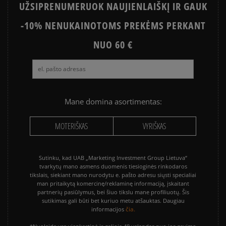
UŽSIPRENUMERUOK NAUJIENLAIŠKĮ IR GAUK
sumokėti už prekes kurjeriui kortele arba grynais.
Paslauga yra papildomai apmokestinama 3 €.
-10% NENUKAINOTOMS PREKĖMS PERKANT
NUO 60 €
Mane domina asortimentas:
MOTERIŠKAS
VYRIŠKAS
Sutinku, kad UAB „Marketing Investment Group Lietuva“
tvarkytų mano asmens duomenis tiesioginės rinkodaros
tikslais, siekiant mano nurodytu e. pašto adresu siųsti specialiai
man pritaikytą komercinę/reklaminę informaciją, įskaitant
partnerių pasiūlymus, bei šiuo tikslu mane profiliuotų. Šis
sutikimas gali būti bet kuriuo metu atšauktas. Daugiau
čia.
informacijos