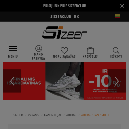
×
PRISIJUNK PRIE SIZEERCLUB
SIZEERCLUB - 5 €
MANO
MENIU
NORŲ SĄRAŠAS
KREPŠELIS
IEŠKOTI
PASKYRA
›
›
›
›
SIZEER
VYRAMS
GAMINTOJAI
ADIDAS
ADIDAS STAN SMITH