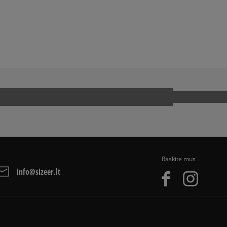
BALL SPEZIAL
ADIDAS SAMBA
ADIDAS SUPERSTAR
JORDAN 4
UCK TAYLOR ALL STAR
PUMA PALERMO
OOL
VANS OLD SKOOL
Raskite mus
info@sizeer.lt