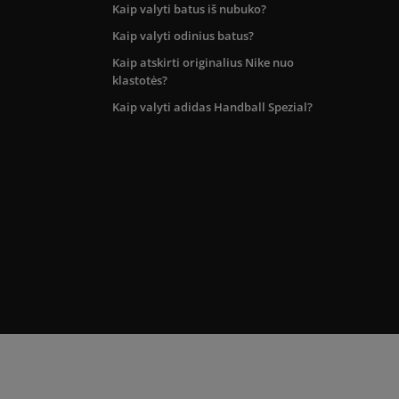
Kaip valyti batus iš nubuko?
Kaip valyti odinius batus?
Kaip atskirti originalius Nike nuo
klastotės?
Kaip valyti adidas Handball Spezial?
kos teritorijoje