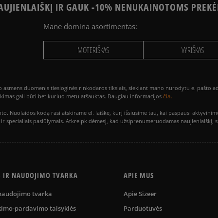
UJIENLAIŠKĮ IR GAUK -10% NENUKAINOTOMS PREKĖ
Mane domina asortimentas:
MOTERIŠKAS
VYRIŠKAS
smens duomenis tiesioginės rinkodaros tikslais, siekiant mano nurodytu e. pašto adre
čia.
utikimas gali būti bet kuriuo metu atšauktas. Daugiau informacijos
to. Nuolaidos kodą rasi atskirame el. laiške, kurį išsiųsime tau, kai paspausi akty
is ir specialiais pasiūlymais. Atkreipk dėmesį, kad užsiprenumeruodamas naujienlaiškį, 
S IR NAUDOJIMO TVARKA
APIE MUS
 naudojimo tvarka
Apie Sizeer
kimo-pardavimo taisyklės
Parduotuvės