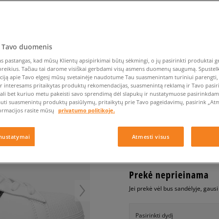
Nike Air Max TL 2.5
Liemens rankinė
Vans
Confront
Champion
EMU Australia
Converse Chuck Taylor
Kepurės
Kepurės
All Star
Havaianas
Skrybėlės
Converse
Confront
Ellesse
Pirštinės
Converse Chuck 70
Saucony
Crocs
Converse
Jansport
Jordan 4
Clarks
Dr. Martens
DC
Jordan
ADIDAS SUPERSTAR
 Tavo duomenis
Nike Air Max DN8
Dickies
Eastpak
Dickies
Lacoste
vyrams, kedai
 pastangas, kad mūsų Klientų apsipirkimai būtų sėkmingi, o jų pasirinkti produktai ge
New Balance 530
EMU Australia
Dr. Martens
New Era
poreikius. Tačiau tai darome visiškai gerbdami visų asmens duomenų saugumą. Spustelk 
New Balance 9060
ciją apie Tavo elgesį mūsų svetainėje naudotume Tau suasmenintam turiniui parengti, 
0.0
(
0
)
ir interesams pritaikytas produktų rekomendacijas, suasmenintą reklamą ir Tavo pasir
Nike Dunk
ali bet kuriuo metu pakeisti savo sprendimą dėl slapukų ir nustatymuose pasirinkdamas
30
€
Puma Speedcat
auti suasmenintų produktų pasiūlymų, pritaikytų prie Tavo pageidavimų, pasirink „Atme
ormacijos rasite mūsų
privatumo politikoje.
Puma Suede XL
Puma Palermo
+ 30 tšk.
SizeerClub
nustatymai
Atmesti visus
Asics Gel-NYC Rugged
Prekė neprieinama
Jei prekė vėl bus sandėlyje, gaus
Pasirinkti dydį