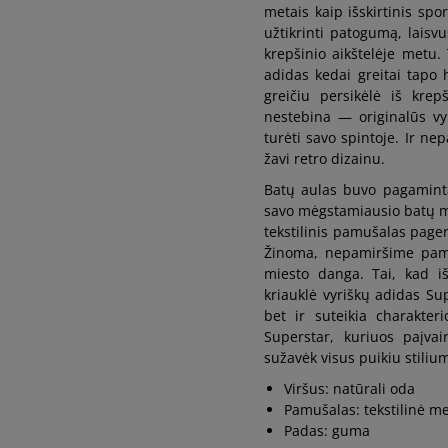
metais kaip išskirtinis spo
užtikrinti patogumą, laisv
46
29,5 cm
krepšinio aikštelėje metu. 
adidas kedai greitai tapo 
greičiu persikėlė iš krepš
46 2/3
30 cm
nestebina — originalūs vyr
turėti savo spintoje. Ir ne
47 1/3
30,5 cm
žavi retro dizainu.
Batų aulas buvo pagamintas
savo mėgstamiausio batų mo
48
31 cm
tekstilinis pamušalas pager
Žinoma, nepamiršime pami
48 2/3
31,5 cm
miesto danga. Tai, kad iš
kriauklė vyriškų adidas Sup
bet ir suteikia charakter
49 1/3
32 cm
Superstar, kuriuos paįvai
sužavėk visus puikiu stilium
Viršus: natūrali oda
Pamušalas: tekstilinė m
Padas: guma