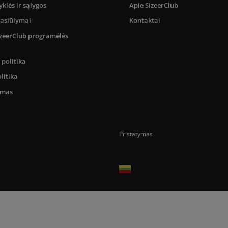
yklės ir sąlygos
Apie SizeerClub
pasiūlymai
Kontaktai
SizeerClub programėlės
politika
litika
umas
Pristatymas
Prekes pristatome tik Lietuvos Respubli