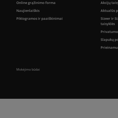
Online grąžinimo forma
Akcijų tais
Naujienlaiškis
Aktualūs 
Piktogramos ir paaiškinimai
Sizeer ir 
taisyklės
Privatumo 
Slapukų po
Prieinam
Mokėjimo būdai