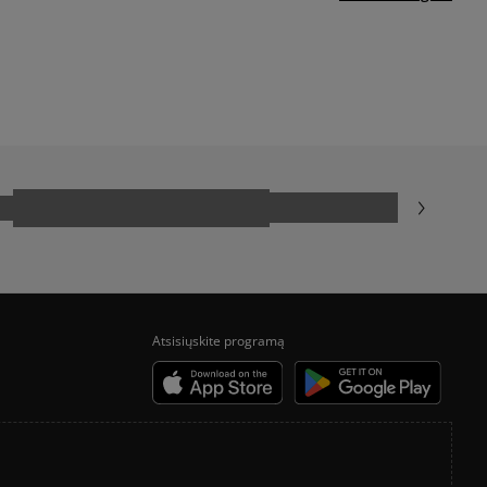
ADIDAS CAMPUS
NEW BALANCE 740
NIKE AIR MAX
SALOMON EVR
Atsisiųskite programą