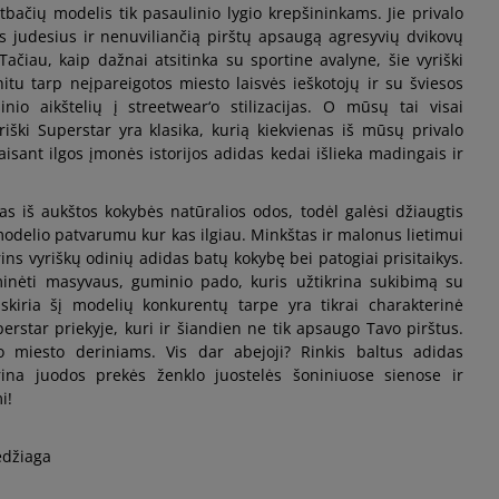
rtbačių modelis tik pasaulinio lygio krepšininkams. Jie privalo
us judesius ir nenuviliančią pirštų apsaugą agresyvių dvikovų
Pranešti man
Tačiau, kaip dažnai atsitinka su sportine avalyne, šie vyriški
hitu tarp neįpareigotos miesto laisvės ieškotojų ir su šviesos
inio aikštelių į streetwear‘o stilizacijas. O mūsų tai visai
Pranešti man
iški Superstar yra klasika, kurią kiekvienas iš mūsų privalo
paisant ilgos įmonės istorijos adidas kedai išlieka madingais ir
Pranešti man
 iš aukštos kokybės natūralios odos, todėl galėsi džiaugtis
delio patvarumu kur kas ilgiau. Minkštas ir malonus lietimui
Pranešti man
ins vyriškų odinių adidas batų kokybę bei patogiai prisitaikys.
nėti masyvaus, guminio pado, kuris užtikrina sukibimą su
Pranešti man
skiria šį modelių konkurentų tarpe yra tikrai charakterinė
erstar priekyje, kuri ir šiandien ne tik apsaugo Tavo pirštus.
io miesto deriniams. Vis dar abejoji? Rinkis baltus adidas
Pranešti man
rina juodos prekės ženklo juostelės šoniniuose sienose ir
i!
edžiaga