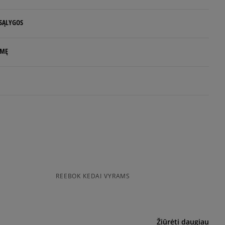
 SĄLYGOS
 NUO 60 €
LMĘ
d.d.
rlands
e
idas.com
uktas dar neturi atsiliepimų
siskaitymų sistema, apjungianti skirtingus atsiskaitymo būdus:
ktroninę bankininkystę, grynaisiais ir kitus būdus.
REEBOK KEDAI VYRAMS
a sistema, leidžianti atsiskaityti VISA, MasterCard, Maestro,
nėmis ir debeto kortelėmis bei kitais būdais.
ekes - tai galimybė sumokėti už prekes kurjeriui kortele
yra papildomai apmokestinama 3 €.
Žiūrėti daugiau