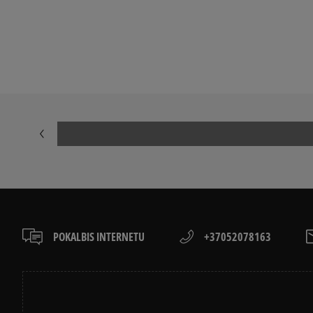
Peržiūrėkite populiarias vyriškų kedai kolekcijas:
NIKE AIR FORCE 1
ADIDAS HAND
ADIDAS GAZELLE
NIKE DUNK
NEW BALANCE 9060
AIR JORDAN
NIKE AIR MAX 90
CONVERSE CH
ASICS GEL-NYC
VANS KNU SK
POKALBIS INTERNETU
+37052078163