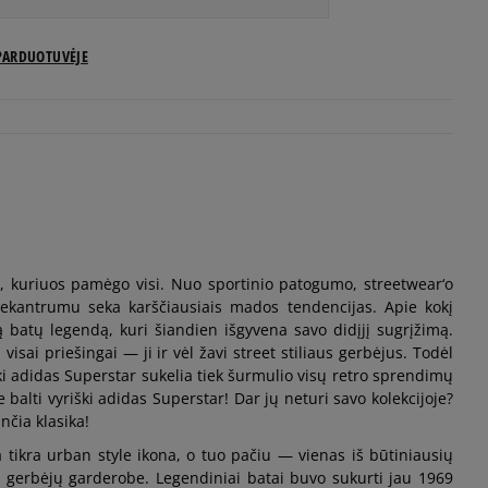
US dydžiai
PARDUOTUVĖJE
Pranešti man
Pranešti man
Pranešti man
i, kuriuos pamėgo visi. Nuo sportinio patogumo, streetwear‘o
Pranešti man
 nekantrumu seka karščiausiais mados tendencijas. Apie kokį
 batų legendą, kuri šiandien išgyvena savo didįjį sugrįžimą.
Pranešti man
isai priešingai — ji ir vėl žavi street stiliaus gerbėjus. Todėl
ki adidas Superstar sukelia tiek šurmulio visų retro sprendimų
 balti vyriški adidas Superstar! Dar jų neturi savo kolekcijoje?
Pranešti man
nčia klasika!
 tikra urban style ikona, o tuo pačiu — vienas iš būtiniausių
Pranešti man
 gerbėjų garderobe. Legendiniai batai buvo sukurti jau 1969