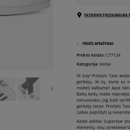
EU dydžiai
PATIKRINK PRIEINAMUMĄ 
41 1/3
26 cm
42
26,5 cm
PREKĖS APRAŠYMAS
Prekės kodas:
C77124
42 2/3
27 cm
Kategorija:
Kedai
Hi boy! Priešais Tave keda
43 1/3
27,5 cm
gerbėjų, iki tų, kurie su
modelį kalbame? Apie tikrą
44
28 cm
Baltų kedų mada nepraėjo, v
nenuostabu, jog balti vyriš
gerbėjų tarpe. Priešais Tave
44 2/3
28,5 cm
Laikas papildyti ją nesensta
Kedai adidas Superstar yra
45 1/3
29 cm
elementų visų streetwear‘o