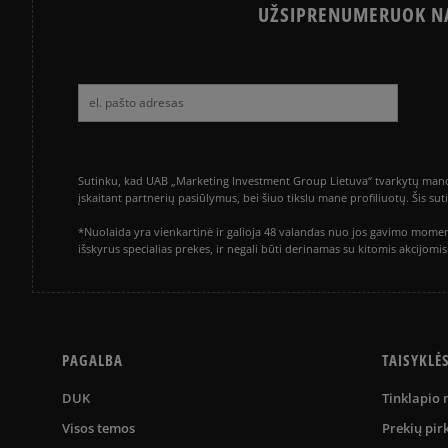
UŽSIPRENUMERUOK NA
Sutinku, kad UAB „Marketing Investment Group Lietuva“ tvarkytų mano a
įskaitant partnerių pasiūlymus, bei šiuo tikslu mane profiliuotų. Šis s
*Nuolaida yra vienkartinė ir galioja 48 valandas nuo jos gavimo momen
išskyrus specialias prekes, ir negali būti derinamas su kitomis akcijom
PAGALBA
TAISYKLĖ
DUK
Tinklapio
Visos temos
Prekių pir