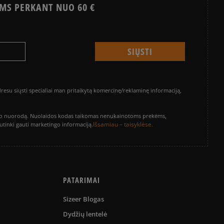
MS PERKANT NUO 60 €
su siųsti specialiai man pritaikytą komercinę/reklaminę informaciją,
vinimo nuorodą. Nuolaidos kodas taikomas nenukainotoms prekėms,
Išsamiau – taisyklėse.
sutinki gauti marketingo informaciją.
PATARIMAI
Sizeer Blogas
Dydžių lentelė