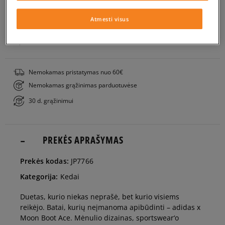
EU dydžiai
US dydžiai
Į KREPŠELĮ
Atmesti visus
36
22,1 cm
Pranešti man
PATIKRINK PRIEINAMUMĄ PARDUOTUVĖJE
36 2/3
22,5 cm
Nemokamas pristatymas nuo 60€
Nemokamas grąžinimas parduotuvėse
37 1/3
22,9 cm
30 d. grąžinimui
38
23,3 cm
PREKĖS APRAŠYMAS
38 2/3
23,8 cm
Prekės kodas:
JP7766
Kategorija:
Kedai
39 1/3
24,2 cm
Duetas, kurio niekas neprašė, bet kurio visiems
reikėjo. Batai, kurių neįmanoma apibūdinti – adidas x
40
24,6 cm
Moon Boot Ace. Mėnulio dizainas, sportswear‘o