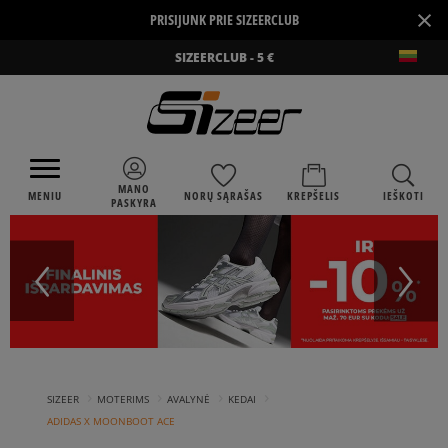
×
PRISIJUNK PRIE SIZEERCLUB
SIZEERCLUB - 5 €
MANO
MENIU
NORŲ SĄRAŠAS
KREPŠELIS
IEŠKOTI
PASKYRA
›
›
›
›
SIZEER
MOTERIMS
AVALYNĖ
KEDAI
ADIDAS X MOONBOOT ACE