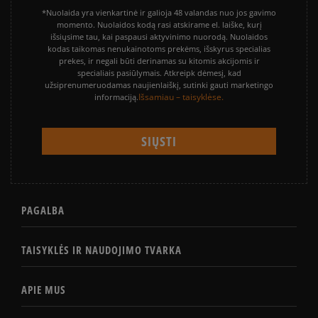
*Nuolaida yra vienkartinė ir galioja 48 valandas nuo jos gavimo
momento. Nuolaidos kodą rasi atskirame el. laiške, kurį
išsiųsime tau, kai paspausi aktyvinimo nuorodą. Nuolaidos
kodas taikomas nenukainotoms prekėms, išskyrus specialias
prekes, ir negali būti derinamas su kitomis akcijomis ir
specialiais pasiūlymais. Atkreipk dėmesį, kad
užsiprenumeruodamas naujienlaiškį, sutinki gauti marketingo
Išsamiau – taisyklėse.
informaciją.
PAGALBA
TAISYKLĖS IR NAUDOJIMO TVARKA
APIE MUS