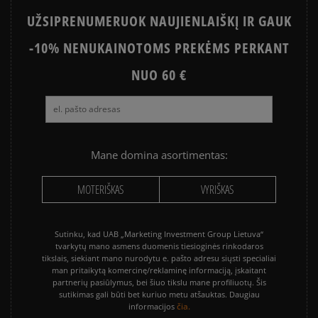
UŽSIPRENUMERUOK NAUJIENLAIŠKĮ IR GAUK
PUMA PALERMO
PUMA SPEEDCAT
-10% NENUKAINOTOMS PREKĖMS PERKANT
NEW BALANCE 740
NIKE BLAZER
NEW BALANCE 9060
NUO 60 €
SALOMON EVR
VANS KNU SKOOL
VANS OLD SKOOL
Mane domina asortimentas:
MOTERIŠKAS
VYRIŠKAS
Sutinku, kad UAB „Marketing Investment Group Lietuva“
tvarkytų mano asmens duomenis tiesioginės rinkodaros
tikslais, siekiant mano nurodytu e. pašto adresu siųsti specialiai
man pritaikytą komercinę/reklaminę informaciją, įskaitant
partnerių pasiūlymus, bei šiuo tikslu mane profiliuotų. Šis
sutikimas gali būti bet kuriuo metu atšauktas. Daugiau
čia.
informacijos