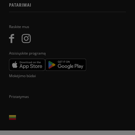
PATARIMAI
Raskite mus
Atsisiųskite programą
Mokėjimo būdai
Pristatymas
Prekes pristatome tik Lietuvos Respublikos teritorijoje