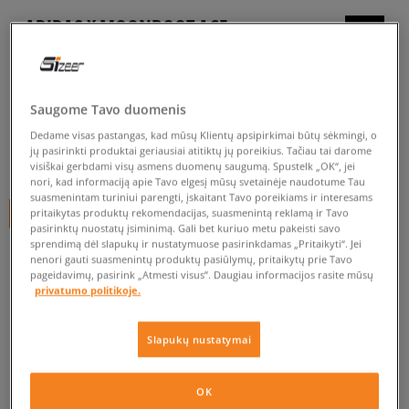
ADIDAS X MOONBOOT ACE
moterims, kedai
4.7
(
17
)
Saugome Tavo duomenis
154
€
Dedame visas pastangas, kad mūsų Klientų apsipirkimai būtų sėkmingi, o
jų pasirinkti produktai geriausiai atitiktų jų poreikius. Tačiau tai darome
200
€
-23%
(žemiausia kaina per pastarąsias 30 dienų iki nuolaidos)
visiškai gerbdami visų asmens duomenų saugumą. Spustelk „OK“, jei
200
€
-23%
(pradinė kaina)
nori, kad informaciją apie Tavo elgesį mūsų svetainėje naudotume Tau
suasmenintam turiniui parengti, įskaitant Tavo poreikiams ir interesams
+ 154 tšk.
SizeerClub
pritaikytas produktų rekomendacijas, suasmenintą reklamą ir Tavo
pasirinktų nuostatų įsiminimą. Gali bet kuriuo metu pakeisti savo
sprendimą dėl slapukų ir nustatymuose pasirinkdamas „Pritaikyti“. Jei
SPALVA
JUODA
nenori gauti suasmenintų produktų pasiūlymų, pritaikytų prie Tavo
pageidavimų, pasirink „Atmesti visus”. Daugiau informacijos rasite mūsų
privatumo politikoje.
Slapukų nustatymai
Pasirinkti dydį
OK