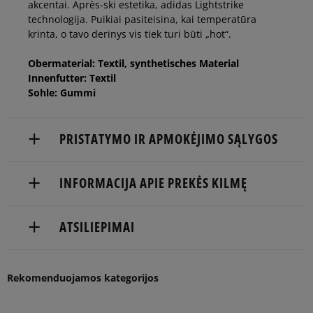
akcentai. Après-ski estetika, adidas Lightstrike
technologija. Puikiai pasiteisina, kai temperatūra
40 2/3
25 cm
krinta, o tavo derinys vis tiek turi būti „hot“.
Obermaterial: Textil, synthetisches Material
41 1/3
25,5 cm
Innenfutter: Textil
Sohle: Gummi
PRISTATYMO IR APMOKĖJIMO SĄLYGOS
NEMOKAMAS PRISTATYMAS NUO 60 €
INFORMACIJA APIE PREKĖS KILMĘ
Prekės pristatomos per 2-6 d.d.
adidas
ATSILIEPIMAI
Pristatymas:
Hoogoorddreef 9a
1101 BA Amsterdam, Netherlands
kurjeriu
atsiėmimas parduotuvėje
5
Balsų
Rekomenduojamos kategorijos
serviceinfo@onlineshop.adidas.com
82%
Plotis
į paštomatą
skaičius: 1
4.7
4
siaura
standa
platus