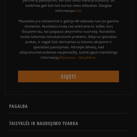
partnerių pasiūlymus, bei šiuo tikslu mane profiliuotų. Šis
sutikimas gali būti bet kuriuo metu atšauktas. Daugiau
čia.
informacijos
*Nuolaida yra vienkartinė ir galioja 48 valandas nuo jos gavimo
momento. Nuolaidos kodą rasi atskirame el. laiške, kurį
išsiųsime tau, kai paspausi aktyvinimo nuorodą. Nuolaidos
kodas taikomas nenukainotoms prekėms, išskyrus specialias
prekes, ir negali būti derinamas su kitomis akcijomis ir
specialiais pasiūlymais. Atkreipk dėmesį, kad
užsiprenumeruodamas naujienlaiškį, sutinki gauti marketingo
Išsamiau – taisyklėse.
informaciją.
PAGALBA
TAISYKLĖS IR NAUDOJIMO TVARKA