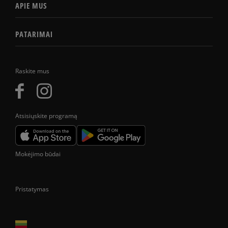
APIE MUS
PATARIMAI
Raskite mus
Atsisiųskite programą
Mokėjimo būdai
Pristatymas
Prekes pristatome tik Lietuvos Respublikos teritorijoje