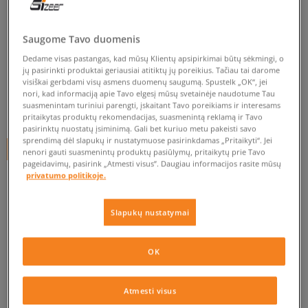
BIRKENSTOCK ARIZONA BIG
BUCKLE EVA EGGSHELL
Saugome Tavo duomenis
moterims, šlepetės
Dedame visas pastangas, kad mūsų Klientų apsipirkimai būtų sėkmingi, o
jų pasirinkti produktai geriausiai atitiktų jų poreikius. Tačiau tai darome
visiškai gerbdami visų asmens duomenų saugumą. Spustelk „OK“, jei
5.0
(
8
)
nori, kad informaciją apie Tavo elgesį mūsų svetainėje naudotume Tau
suasmenintam turiniui parengti, įskaitant Tavo poreikiams ir interesams
65
€
pritaikytas produktų rekomendacijas, suasmenintą reklamą ir Tavo
pasirinktų nuostatų įsiminimą. Gali bet kuriuo metu pakeisti savo
sprendimą dėl slapukų ir nustatymuose pasirinkdamas „Pritaikyti“. Jei
+ 65 tšk.
SizeerClub
nenori gauti suasmenintų produktų pasiūlymų, pritaikytų prie Tavo
pageidavimų, pasirink „Atmesti visus”. Daugiau informacijos rasite mūsų
privatumo politikoje.
Prekė neprieinama
Slapukų nustatymai
Jei prekė vėl bus sandėlyje, gausi pranešimą iš mūsų.
OK
Pasirinkti dydį
Atmesti visus
EU dydžiai
US dydžiai
PATIKRINK PRIEINAMUMĄ PARDUOTUVĖJE