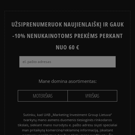
atsiskaityti VISA, MasterCard, Maestro, American
1
Express kreditinėmis ir debeto kortelėmis bei kitais
0%
būdais.
Apmokėjimas atsiimant prekes - tai galimybė
UŽSIPRENUMERUOK NAUJIENLAIŠKĮ IR GAUK
sumokėti už prekes kurjeriui kortele arba grynais.
Paslauga yra papildomai apmokestinama 3 €.
-10% NENUKAINOTOMS PREKĖMS PERKANT
Kaip mes renkame atsiliepimus?
NUO 60 €
Klientų atsiliepimai
Išvalyti
Paieška
Mane domina asortimentas:
MOTERIŠKAS
VYRIŠKAS
Sutinku, kad UAB „Marketing Investment Group Lietuva“
tvarkytų mano asmens duomenis tiesioginės rinkodaros
tikslais, siekiant mano nurodytu e. pašto adresu siųsti specialiai
man pritaikytą komercinę/reklaminę informaciją, įskaitant