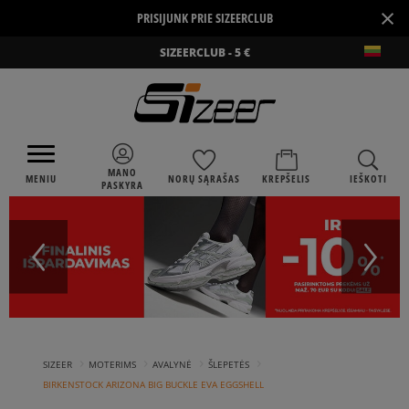
×
PRISIJUNK PRIE SIZEERCLUB
SIZEERCLUB - 5 €
MANO
MENIU
NORŲ SĄRAŠAS
KREPŠELIS
IEŠKOTI
PASKYRA
›
›
›
›
SIZEER
MOTERIMS
AVALYNĖ
ŠLEPETĖS
BIRKENSTOCK ARIZONA BIG BUCKLE EVA EGGSHELL