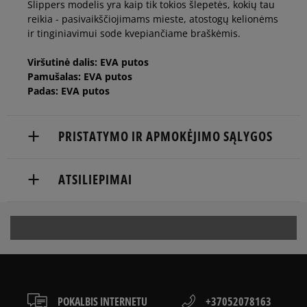
Slippers modelis yra kaip tik tokios šlepetės, kokių tau
reikia - pasivaikščiojimams mieste, atostogų kelionėms
ir tinginiavimui sode kvepiančiame braškėmis.
Viršutinė dalis: EVA putos
Pamušalas: EVA putos
Padas: EVA putos
PRISTATYMO IR APMOKĖJIMO SĄLYGOS
NEMOKAMAS PRISTATYMAS NUO 60 €
ATSILIEPIMAI
Prekės pristatomos per 2-6 d.d.
5
Balsų
Pristatymas:
97%
Atitinka
skaičius:
5.0
dydį
kurjeriu
3
4
3%
atsiėmimas parduotuvėje
mažint
atitink
didinta
32
kliento
į paštomatą
as
antis
s
atsiliepimai
3
POKALBIS INTERNETU
+37052078163
0%