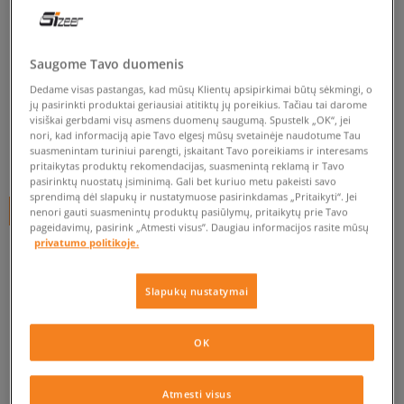
CHAMPION SOFT SLIPPER II
moterims, šlepetės
Saugome Tavo duomenis
5.0
(
32
)
Dedame visas pastangas, kad mūsų Klientų apsipirkimai būtų sėkmingi, o
jų pasirinkti produktai geriausiai atitiktų jų poreikius. Tačiau tai darome
14
€
visiškai gerbdami visų asmens duomenų saugumą. Spustelk „OK“, jei
nori, kad informaciją apie Tavo elgesį mūsų svetainėje naudotume Tau
suasmenintam turiniui parengti, įskaitant Tavo poreikiams ir interesams
19
€
-26%
(žemiausia kaina per pastarąsias 30 dienų iki nuolaidos)
pritaikytas produktų rekomendacijas, suasmenintą reklamą ir Tavo
28
€
-50%
(pradinė kaina)
pasirinktų nuostatų įsiminimą. Gali bet kuriuo metu pakeisti savo
sprendimą dėl slapukų ir nustatymuose pasirinkdamas „Pritaikyti“. Jei
+ 14 tšk.
SizeerClub
nenori gauti suasmenintų produktų pasiūlymų, pritaikytų prie Tavo
pageidavimų, pasirink „Atmesti visus”. Daugiau informacijos rasite mūsų
privatumo politikoje.
SPALVA
JUODA
Slapukų nustatymai
OK
Pasirinkti dydį
Atmesti visus