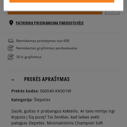
EU dydžiai
US dydžiai
Į KREPŠELĮ
36
22,5 cm
PATIKRINK PRIEINAMUMĄ PARDUOTUVĖJE
37,5
23,5 cm
Nemokamas pristatymas nuo 60€
Nemokamas grąžinimas parduotuvėse
38
24 cm
30 d. grąžinimui
39
25 cm
PREKĖS APRAŠYMAS
40
25,5 cm
Prekės kodas:
S60040-KK001W
Kategorija:
Šlepetės
Saulė, gultas ir prabangus kokteilis. Ar tavo mintys irgi
krypsta į šią pusę? Tai ženklas, kad laikas avėti
patogias šlepetes. Minimalistinis Champion Soft