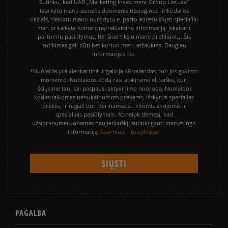
Sutinku, kad UAB „Marketing Investment Group Lietuva“
tvarkytų mano asmens duomenis tiesioginės rinkodaros
tikslais, siekiant mano nurodytu e. pašto adresu siųsti specialiai
man pritaikytą komercinę/reklaminę informaciją, įskaitant
partnerių pasiūlymus, bei šiuo tikslu mane profiliuotų. Šis
sutikimas gali būti bet kuriuo metu atšauktas. Daugiau
čia.
informacijos
*Nuolaida yra vienkartinė ir galioja 48 valandas nuo jos gavimo
momento. Nuolaidos kodą rasi atskirame el. laiške, kurį
išsiųsime tau, kai paspausi aktyvinimo nuorodą. Nuolaidos
kodas taikomas nenukainotoms prekėms, išskyrus specialias
prekes, ir negali būti derinamas su kitomis akcijomis ir
specialiais pasiūlymais. Atkreipk dėmesį, kad
užsiprenumeruodamas naujienlaiškį, sutinki gauti marketingo
Išsamiau – taisyklėse.
informaciją.
PAGALBA