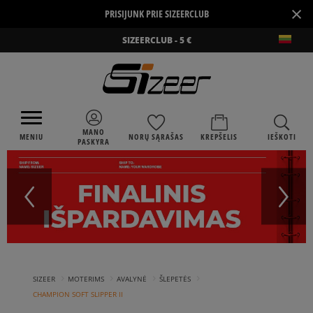
×
PRISIJUNK PRIE SIZEERCLUB
SIZEERCLUB - 5 €
MANO
MENIU
NORŲ SĄRAŠAS
KREPŠELIS
IEŠKOTI
PASKYRA
›
›
›
›
SIZEER
MOTERIMS
AVALYNĖ
ŠLEPETĖS
CHAMPION SOFT SLIPPER II