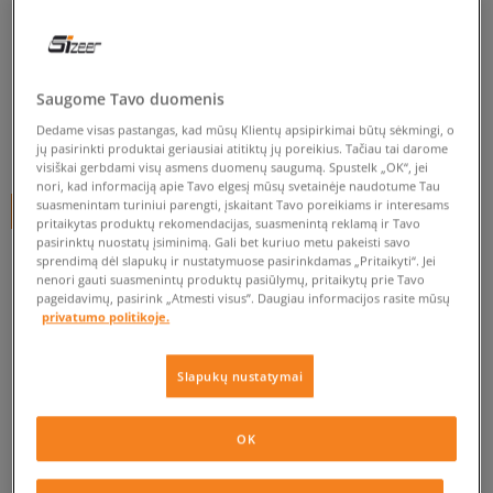
CONFRONT RUNNING MIDI
moterims, kedai
Saugome Tavo duomenis
0.0
(
0
)
Dedame visas pastangas, kad mūsų Klientų apsipirkimai būtų sėkmingi, o
18
€
jų pasirinkti produktai geriausiai atitiktų jų poreikius. Tačiau tai darome
visiškai gerbdami visų asmens duomenų saugumą. Spustelk „OK“, jei
nori, kad informaciją apie Tavo elgesį mūsų svetainėje naudotume Tau
suasmenintam turiniui parengti, įskaitant Tavo poreikiams ir interesams
+ 18 tšk.
SizeerClub
pritaikytas produktų rekomendacijas, suasmenintą reklamą ir Tavo
pasirinktų nuostatų įsiminimą. Gali bet kuriuo metu pakeisti savo
sprendimą dėl slapukų ir nustatymuose pasirinkdamas „Pritaikyti“. Jei
nenori gauti suasmenintų produktų pasiūlymų, pritaikytų prie Tavo
Prekė neprieinama
pageidavimų, pasirink „Atmesti visus”. Daugiau informacijos rasite mūsų
privatumo politikoje.
Jei prekė vėl bus sandėlyje, gausi pranešimą iš mūsų.
Slapukų nustatymai
Pasirinkti dydį
OK
EU dydžiai
US dydžiai
PATIKRINK PRIEINAMUMĄ PARDUOTUVĖJE