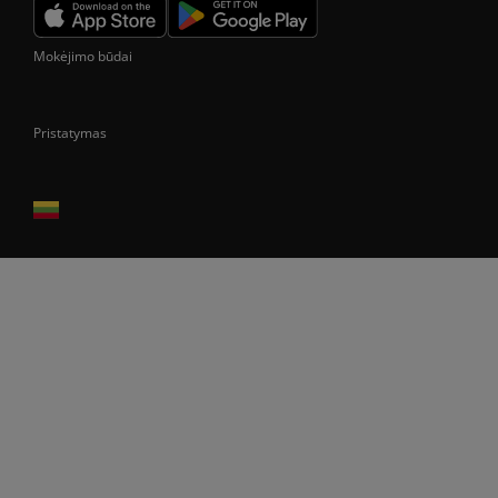
Mokėjimo būdai
Pristatymas
Prekes pristatome tik Lietuvos Respublikos teritorijoje