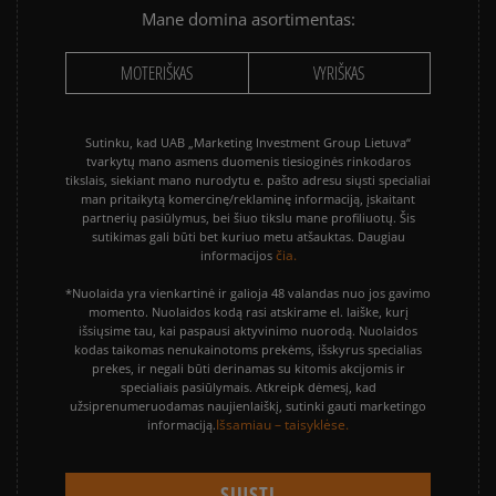
Mane domina asortimentas:
MOTERIŠKAS
VYRIŠKAS
Sutinku, kad UAB „Marketing Investment Group Lietuva“
tvarkytų mano asmens duomenis tiesioginės rinkodaros
tikslais, siekiant mano nurodytu e. pašto adresu siųsti specialiai
man pritaikytą komercinę/reklaminę informaciją, įskaitant
partnerių pasiūlymus, bei šiuo tikslu mane profiliuotų. Šis
sutikimas gali būti bet kuriuo metu atšauktas. Daugiau
čia.
informacijos
*Nuolaida yra vienkartinė ir galioja 48 valandas nuo jos gavimo
momento. Nuolaidos kodą rasi atskirame el. laiške, kurį
išsiųsime tau, kai paspausi aktyvinimo nuorodą. Nuolaidos
kodas taikomas nenukainotoms prekėms, išskyrus specialias
prekes, ir negali būti derinamas su kitomis akcijomis ir
specialiais pasiūlymais. Atkreipk dėmesį, kad
užsiprenumeruodamas naujienlaiškį, sutinki gauti marketingo
Išsamiau – taisyklėse.
informaciją.