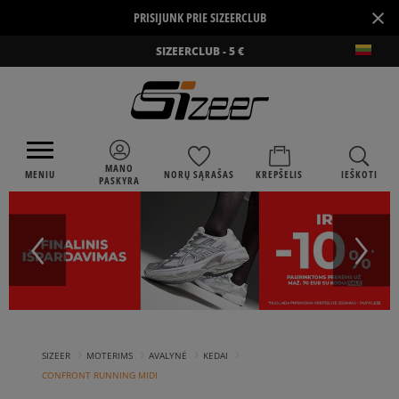
×
PRISIJUNK PRIE SIZEERCLUB
SIZEERCLUB - 5 €
MANO
MENIU
NORŲ SĄRAŠAS
KREPŠELIS
IEŠKOTI
PASKYRA
›
›
›
›
SIZEER
MOTERIMS
AVALYNĖ
KEDAI
CONFRONT RUNNING MIDI