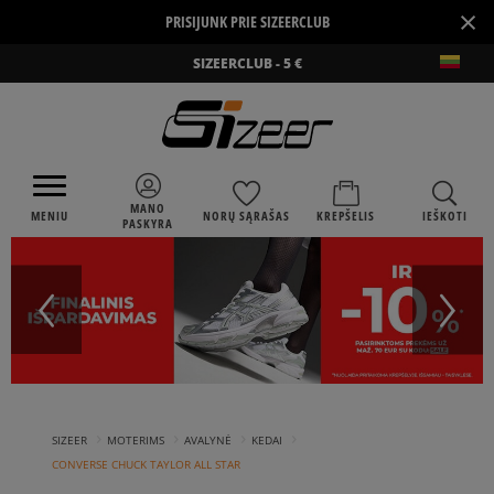
×
PRISIJUNK PRIE SIZEERCLUB
SIZEERCLUB - 5 €
MANO
MENIU
NORŲ SĄRAŠAS
KREPŠELIS
IEŠKOTI
PASKYRA
›
›
›
›
SIZEER
MOTERIMS
AVALYNĖ
KEDAI
CONVERSE CHUCK TAYLOR ALL STAR