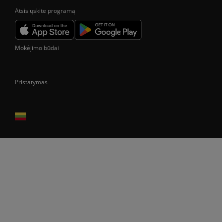
Atsisiųskite programą
Mokėjimo būdai
Pristatymas
Prekes pristatome tik Lietuvos Respublikos teritorijoje