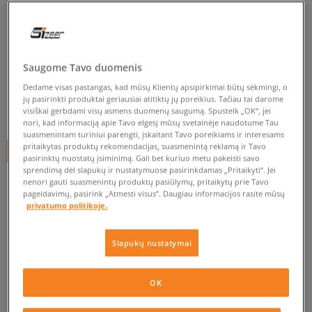
CONVERSE CHUCK TAYLOR ALL
STAR
moterims, kedai
Saugome Tavo duomenis
5.0
(
5
)
Dedame visas pastangas, kad mūsų Klientų apsipirkimai būtų sėkmingi, o
jų pasirinkti produktai geriausiai atitiktų jų poreikius. Tačiau tai darome
39
€
visiškai gerbdami visų asmens duomenų saugumą. Spustelk „OK“, jei
nori, kad informaciją apie Tavo elgesį mūsų svetainėje naudotume Tau
suasmenintam turiniui parengti, įskaitant Tavo poreikiams ir interesams
pritaikytas produktų rekomendacijas, suasmenintą reklamą ir Tavo
+ 39 tšk.
SizeerClub
pasirinktų nuostatų įsiminimą. Gali bet kuriuo metu pakeisti savo
sprendimą dėl slapukų ir nustatymuose pasirinkdamas „Pritaikyti“. Jei
nenori gauti suasmenintų produktų pasiūlymų, pritaikytų prie Tavo
pageidavimų, pasirink „Atmesti visus”. Daugiau informacijos rasite mūsų
Prekė neprieinama
privatumo politikoje.
Jei prekė vėl bus sandėlyje, gausi pranešimą iš mūsų.
Slapukų nustatymai
Pasirinkti dydį
OK
EU dydžiai
US dydžiai
PATIKRINK PRIEINAMUMĄ PARDUOTUVĖJE