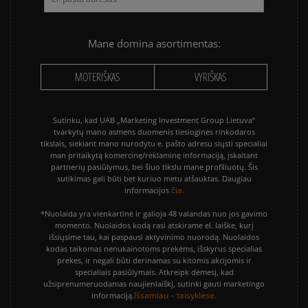
Mane domina asortimentas:
MOTERIŠKAS
VYRIŠKAS
Sutinku, kad UAB „Marketing Investment Group Lietuva“
tvarkytų mano asmens duomenis tiesioginės rinkodaros
tikslais, siekiant mano nurodytu e. pašto adresu siųsti specialiai
man pritaikytą komercinę/reklaminę informaciją, įskaitant
partnerių pasiūlymus, bei šiuo tikslu mane profiliuotų. Šis
sutikimas gali būti bet kuriuo metu atšauktas. Daugiau
čia.
informacijos
*Nuolaida yra vienkartinė ir galioja 48 valandas nuo jos gavimo
momento. Nuolaidos kodą rasi atskirame el. laiške, kurį
išsiųsime tau, kai paspausi aktyvinimo nuorodą. Nuolaidos
kodas taikomas nenukainotoms prekėms, išskyrus specialias
prekes, ir negali būti derinamas su kitomis akcijomis ir
specialiais pasiūlymais. Atkreipk dėmesį, kad
užsiprenumeruodamas naujienlaiškį, sutinki gauti marketingo
Išsamiau – taisyklėse.
informaciją.