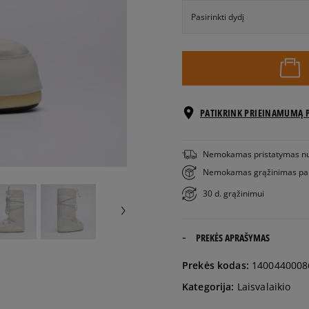
Pasirinkti dydį
EU dydžiai
35/38
PATIKRINK PRIEINAMUMĄ 
39/41
Nemokamas pristatymas n
Nemokamas grąžinimas pa
30 d. grąžinimui
PREKĖS APRAŠYMAS
Prekės kodas:
1400440008
Kategorija:
Laisvalaikio