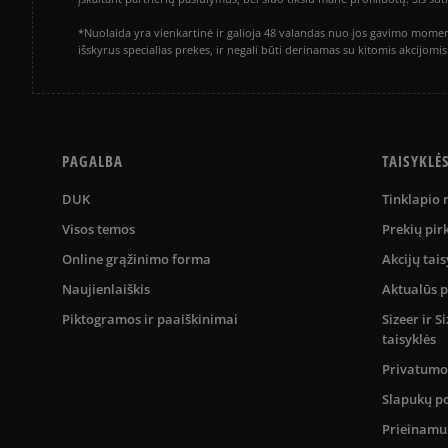
*Nuolaida yra vienkartinė ir galioja 48 valandas nuo jos gavimo momen
išskyrus specialias prekes, ir negali būti derinamas su kitomis akcijom
PAGALBA
TAISYKLĖ
DUK
Tinklapio
Visos temos
Prekių pir
Online grąžinimo forma
Akcijų tais
Naujienlaiškis
Aktualūs 
Piktogramos ir paaiškinimai
Sizeer ir 
taisyklės
Privatumo 
Slapukų po
Prieinam