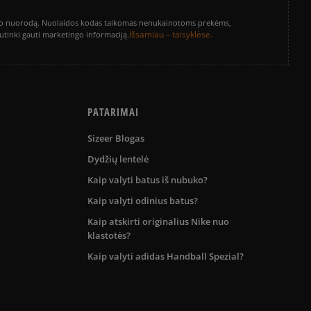
vinimo nuorodą. Nuolaidos kodas taikomas nenukainotoms prekėms,
Išsamiau – taisyklėse.
sutinki gauti marketingo informaciją.
PATARIMAI
Sizeer Blogas
Dydžių lentelė
Kaip valyti batus iš nubuko?
Kaip valyti odinius batus?
Kaip atskirti originalius Nike nuo
klastotės?
Kaip valyti adidas Handball Spezial?