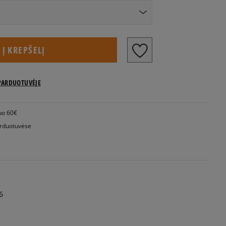
US dydžiai
Į KREPŠELĮ
PARDUOTUVĖJE
Pranešti man
uo 60€
rduotuvėse
6