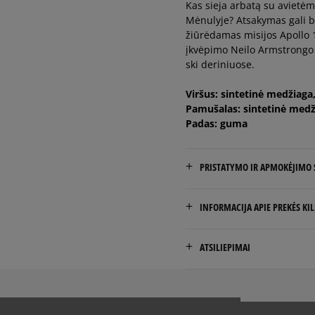
Kas sieja arbatą su avietė
Mėnulyje? Atsakymas gali bū
žiūrėdamas misijos Apollo 
įkvėpimo Neilo Armstrongo a
ski deriniuose.
Viršus: sintetinė medžiaga
Pamušalas: sintetinė medž
Padas: guma
PRISTATYMO IR APMOKĖJIMO
NEMOKAMAS PRISTATYMAS
INFORMACIJA APIE PREKĖS KI
Prekės pristatomos per 2-6 
Tecnica Group S.P.A
ATSILIEPIMAI
Via Fante D’ITALIA 56
Pristatymas:
31040 Giavera Del Montello,
kurjeriu
atsiėmimas parduotuvėj
consumerservice@blizzard
į paštomatą