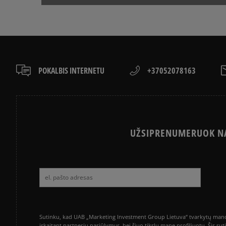
POKALBIS INTERNETU
+37052078163
UŽSIPRENUMERUOK NA
Sutinku, kad UAB „Marketing Investment Group Lietuva“ tvarkytų mano a
įskaitant partnerių pasiūlymus, bei šiuo tikslu mane profiliuotų. Šis s