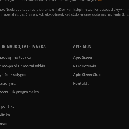
to. Nuolaidos kodą rasi atskirame el. laiške, kurį išsiųsime tau, kai paspausi akty
is ir specialiais pasiūlymais. Atkreipk dėmesį, kad užsiprenumeruodamas naujienlaiškį, 
S IR NAUDOJIMO TVARKA
APIE MUS
 naudojimo tvarka
Apie Sizeer
kimo-pardavimo taisyklės
Parduotuvės
yklės ir sąlygos
Apie SizeerClub
pasiūlymai
Kontaktai
SizeerClub programėlės
politika
litika
umas