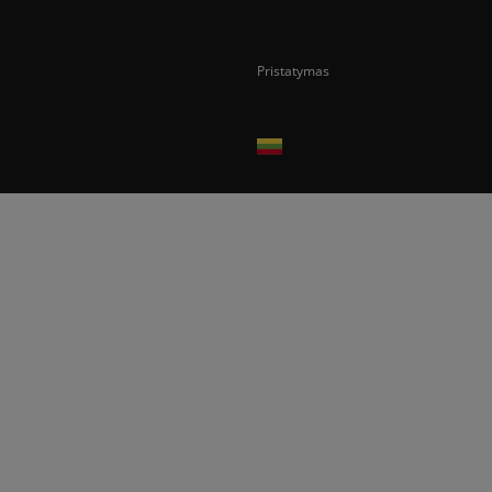
Pristatymas
Prekes pristatome tik Lietuvos Respubli