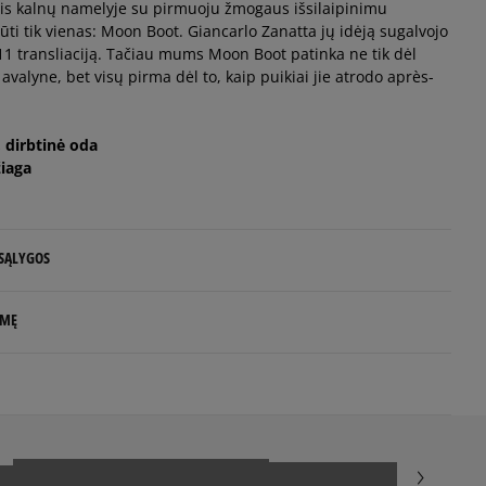
mis kalnų namelyje su pirmuoju žmogaus išsilaipinimu
ti tik vienas: Moon Boot. Giancarlo Zanatta jų idėją sugalvojo
11 transliaciją. Tačiau mums Moon Boot patinka ne tik dėl
valyne, bet visų pirma dėl to, kaip puikiai jie atrodo après-
, dirbtinė oda
iaga
 SĄLYGOS
 NUO 60 €
LMĘ
d.d.
 Italy
e
-tecnica.com
5
100%