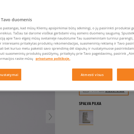
Nike Air Max TL 2.5
Liemens rankinė
Vans
Confront
Champion
EMU Australia
Converse Chuck Taylor
Kepurės
Kepurės
All Star
Havaianas
Skrybėlės
Converse
Confront
Ellesse
Pirštinės
Converse Chuck 70
Saucony
Crocs
Converse
Jansport
 Tavo duomenis
Jordan 4
Clarks
Dr. Martens
DC
Jordan
MOON BOOT ICON N
 pastangas, kad mūsų Klientų apsipirkimai būtų sėkmingi, o jų pasirinkti produktai ge
Nike Air Max DN8
Dickies
Eastpak
Dickies
Lacoste
poreikius. Tačiau tai darome visiškai gerbdami visų asmens duomenų saugumą. Spustelk 
moterims, laisvalaikio
New Balance 530
ciją apie Tavo elgesį mūsų svetainėje naudotume Tau suasmenintam turiniui parengti, 
EMU Australia
Dr. Martens
New Era
ir interesams pritaikytas produktų rekomendacijas, suasmenintą reklamą ir Tavo pasir
New Balance 9060
5.0
ali bet kuriuo metu pakeisti savo sprendimą dėl slapukų ir nustatymuose pasirinkdamas
(
1
)
Nike Dunk
auti suasmenintų produktų pasiūlymų, pritaikytų prie Tavo pageidavimų, pasirink „Atme
ormacijos rasite mūsų
privatumo politikoje.
141
€
Puma Speedcat
Puma Suede XL
144
€
-2%
(žemiausia kaina per p
nustatymai
Atmesti visus
Puma Palermo
180
€
-22%
(pradinė kaina)
Asics Gel-NYC Rugged
+ 141 tšk.
SizeerClub
SPALVA
PILKA