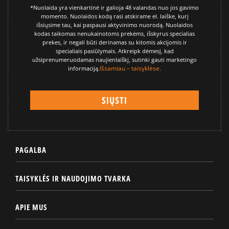
*Nuolaida yra vienkartinė ir galioja 48 valandas nuo jos gavimo
momento. Nuolaidos kodą rasi atskirame el. laiške, kurį
išsiųsime tau, kai paspausi aktyvinimo nuorodą. Nuolaidos
kodas taikomas nenukainotoms prekėms, išskyrus specialias
prekes, ir negali būti derinamas su kitomis akcijomis ir
specialiais pasiūlymais. Atkreipk dėmesį, kad
užsiprenumeruodamas naujienlaiškį, sutinki gauti marketingo
Išsamiau – taisyklėse.
informaciją.
PAGALBA
TAISYKLĖS IR NAUDOJIMO TVARKA
APIE MUS