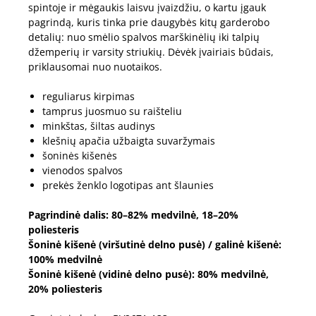
spintoje ir mėgaukis laisvu įvaizdžiu, o kartu įgauk
pagrindą, kuris tinka prie daugybės kitų garderobo
detalių: nuo smėlio spalvos marškinėlių iki talpių
džemperių ir varsity striukių. Dėvėk įvairiais būdais,
priklausomai nuo nuotaikos.
reguliarus kirpimas
tamprus juosmuo su raišteliu
minkštas, šiltas audinys
klešnių apačia užbaigta suvaržymais
šoninės kišenės
vienodos spalvos
prekės ženklo logotipas ant šlaunies
Pagrindinė dalis: 80–82% medvilnė, 18–20%
poliesteris
Šoninė kišenė (viršutinė delno pusė) / galinė kišenė:
100% medvilnė
Šoninė kišenė (vidinė delno pusė): 80% medvilnė,
20% poliesteris