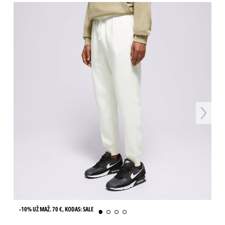
-10% UŽ MAŽ. 70 €, KODAS: SALE