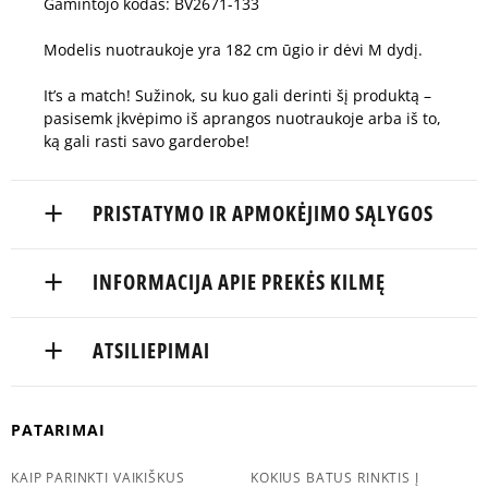
Gamintojo kodas: BV2671-133
Modelis nuotraukoje yra 182 cm ūgio ir dėvi M dydį.
It’s a match! Sužinok, su kuo gali derinti šį produktą –
pasisemk įkvėpimo iš aprangos nuotraukoje arba iš to,
ką gali rasti savo garderobe!
PRISTATYMO IR APMOKĖJIMO SĄLYGOS
NEMOKAMAS PRISTATYMAS NUO 60 €
INFORMACIJA APIE PREKĖS KILMĘ
Prekės pristatomos per 2-6 d.d.
Nike European Headquarters
ATSILIEPIMAI
Pristatymas:
Colosseum
11213 NL Hilversum, Netherlands
kurjeriu
atsiėmimas parduotuvėje
5
Balsų
PATARIMAI
Product.Safety.EMEA@nike.com
97%
Atitinka
į paštomatą
skaičius:
5.0
dydį
16
KAIP PARINKTI VAIKIŠKUS
KOKIUS BATUS RINKTIS Į
4
2%
Apmokėjimas: