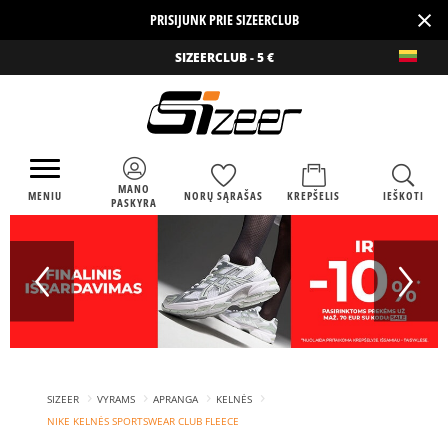
×
PRISIJUNK PRIE SIZEERCLUB
SIZEERCLUB - 5 €
MANO
MENIU
NORŲ SĄRAŠAS
KREPŠELIS
IEŠKOTI
PASKYRA
›
›
›
›
SIZEER
VYRAMS
APRANGA
KELNĖS
NIKE KELNĖS SPORTSWEAR CLUB FLEECE