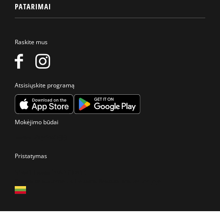
PATARIMAI
Raskite mus
Atsisiųskite programą
Mokėjimo būdai
Pristatymas
Prekes pristatome tik Lietuvos Respublikos teritorijoje