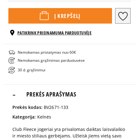
Pranešti
S
Į KREPŠELĮ
man
PATIKRINK PRIEINAMUMĄ PARDUOTUVĖJE
Pranešti
M
man
Nemokamas pristatymas nuo 60€
Pranešti
L
Nemokamas grąžinimas parduotuvėse
man
30 d. grąžinimui
XL
PREKĖS APRAŠYMAS
Prekės kodas:
BV2671-133
Kategorija:
Kelnės
Club Fleece jogeriai yra privalomas daiktas laisvalaikio
ir miesto stiliaus gerbėjams. Užleisk jiems vietą savo