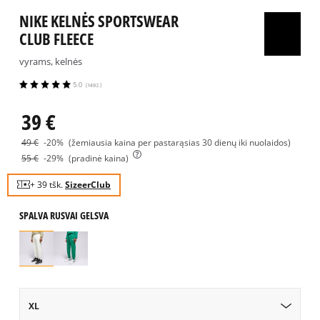
NIKE KELNĖS SPORTSWEAR
CLUB FLEECE
vyrams, kelnės
5.0
(
1492
)
39
€
49
€
-20%
(žemiausia kaina per pastarąsias 30 dienų iki nuolaidos)
55
€
-29%
(pradinė kaina)
+ 39 tšk.
SizeerClub
SPALVA
RUSVAI GELSVA
XL