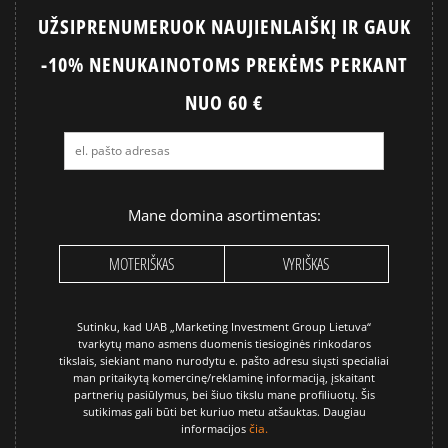
UŽSIPRENUMERUOK NAUJIENLAIŠKĮ IR GAUK
-10% NENUKAINOTOMS PREKĖMS PERKANT
NUO 60 €
Mane domina asortimentas:
MOTERIŠKAS
VYRIŠKAS
Sutinku, kad UAB „Marketing Investment Group Lietuva“
tvarkytų mano asmens duomenis tiesioginės rinkodaros
tikslais, siekiant mano nurodytu e. pašto adresu siųsti specialiai
man pritaikytą komercinę/reklaminę informaciją, įskaitant
partnerių pasiūlymus, bei šiuo tikslu mane profiliuotų. Šis
sutikimas gali būti bet kuriuo metu atšauktas. Daugiau
čia.
informacijos