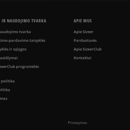
S IR NAUDOJIMO TVARKA
APIE MUS
 naudojimo tvarka
Apie Sizeer
kimo-pardavimo taisyklės
Parduotuvės
yklės ir sąlygos
Apie SizeerClub
pasiūlymai
Kontaktai
SizeerClub programėlės
politika
litika
umas
Pristatymas