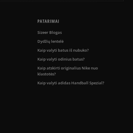
PATARIMAI
Sizeer Blogas
Dydžių lentelė
Kaip valyti batus iš nubuko?
Kaip valyti odinius batus?
Kaip atskirti originalius Nike nuo
klastotės?
Kaip valyti adidas Handball Spezial?