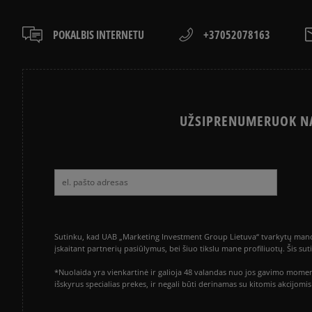
POKALBIS INTERNETU
+37052078163
UŽSIPRENUMERUOK NA
Sutinku, kad UAB „Marketing Investment Group Lietuva“ tvarkytų mano a
įskaitant partnerių pasiūlymus, bei šiuo tikslu mane profiliuotų. Šis s
*Nuolaida yra vienkartinė ir galioja 48 valandas nuo jos gavimo momen
išskyrus specialias prekes, ir negali būti derinamas su kitomis akcijom