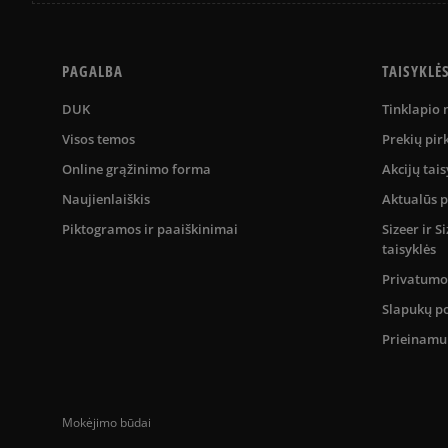
PAGALBA
TAISYKLĖ
DUK
Tinklapio
Visos temos
Prekių pir
Online grąžinimo forma
Akcijų tais
Naujienlaiškis
Aktualūs 
Piktogramos ir paaiškinimai
Sizeer ir 
taisyklės
Privatumo 
Slapukų po
Prieinam
Mokėjimo būdai