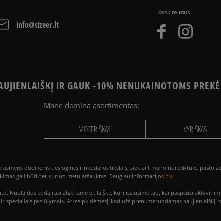
per Paysera sistemą, ele
iš visų lai
PayPal - Klientų mėgstam
Raskite mus
Atsiliepimus surinko ir
American Express krediti
info@sizeer.lt
Apmokėjimas atsiimant pr
arba grynais. Paslauga 
UJIENLAIŠKĮ IR GAUK -10% NENUKAINOTOMS PREKĖ
Mane domina asortimentas:
Kaip mes renkame atsi
MOTERIŠKAS
VYRIŠKAS
smens duomenis tiesioginės rinkodaros tikslais, siekiant mano nurodytu e. pašto adre
čia.
utikimas gali būti bet kuriuo metu atšauktas. Daugiau informacijos
to. Nuolaidos kodą rasi atskirame el. laiške, kurį išsiųsime tau, kai paspausi akty
is ir specialiais pasiūlymais. Atkreipk dėmesį, kad užsiprenumeruodamas naujienlaiškį, 