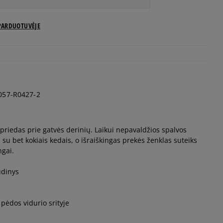
US dydžiai
PARDUOTUVĖJE
Pranešti man
Pranešti man
57-R0427-2
Pranešti man
priedas prie gatvės derinių. Laikui nepavaldžios spalvos
ti su bet kokiais kedais, o išraiškingas prekės ženklas suteiks
ngai.
udinys
ėdos vidurio srityje