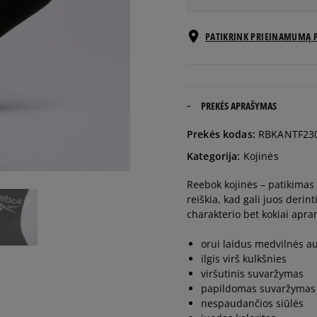
EU dydžiai
PATIKRINK PRIEINAMUMĄ 
37-39
40-42
PREKĖS APRAŠYMAS
Prekės kodas:
RBKANTF230
43-45
Kategorija:
Kojinės
Reebok kojinės – patikimas 
reiškia, kad gali juos derin
charakterio bet kokiai apra
orui laidus medvilnės a
ilgis virš kulkšnies
viršutinis suvaržymas
papildomas suvaržymas p
nespaudančios siūlės