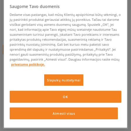
ROXY SANDY
Saugome Tavo duomenis
moterims, šlepetės
Dedame visas pastangas, kad mūsų Klientų apsipirkimai būtų sėkmingi, o
jų pasirinkti produktai geriausiai atitiktų jų poreikius. Tačiau tai darome
0.0
(
0
)
visiškai gerbdami visų asmens duomenų saugumą. Spustelk „OK“, jei
nori, kad informaciją apie Tavo elgesį mūsų svetainėje naudotume Tau
5
€
suasmenintam turiniui parengti, įskaitant Tavo poreikiams ir interesams
pritaikytas produktų rekomendacijas, suasmenintą reklamą ir Tavo
pasirinktų nuostatų įsiminimą. Gali bet kuriuo metu pakeisti savo
sprendimą dėl slapukų ir nustatymuose pasirinkdamas „Pritaikyti“. Jei
+ 5 tšk.
SizeerClub
nenori gauti suasmenintų produktų pasiūlymų, pritaikytų prie Tavo
pageidavimų, pasirink „Atmesti visus”. Daugiau informacijos rasite mūsų
privatumo politikoje.
Prekė neprieinama
Slapukų nustatymai
Jei prekė vėl bus sandėlyje, gausi pranešimą iš mūsų.
OK
Pasirinkti dydį
EU dydžiai
US dydžiai
PATIKRINK PRIEINAMUMĄ PARDUOTUVĖJE
Atmesti visus
36
23 cm
Pranešti man