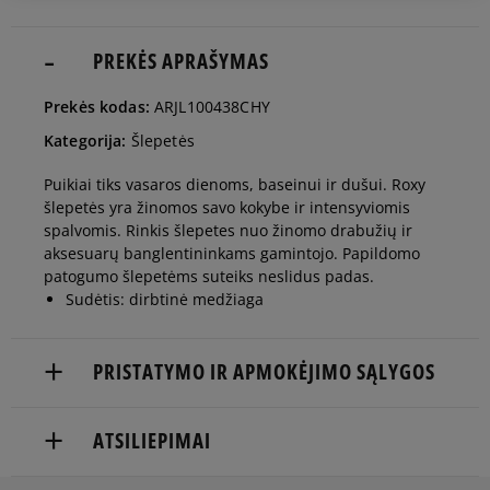
37
24 cm
PREKĖS APRAŠYMAS
Pranešti man
Prekės kodas:
ARJL100438CHY
38
25 cm
Pranešti man
Kategorija:
Šlepetės
Puikiai tiks vasaros dienoms, baseinui ir dušui. Roxy
39
25,5 cm
Pranešti man
šlepetės yra žinomos savo kokybe ir intensyviomis
spalvomis. Rinkis šlepetes nuo žinomo drabužių ir
aksesuarų banglentininkams gamintojo. Papildomo
40
26 cm
Pranešti man
patogumo šlepetėms suteiks neslidus padas.
Sudėtis: dirbtinė medžiaga
41
27 cm
Pranešti man
PRISTATYMO IR APMOKĖJIMO SĄLYGOS
NEMOKAMAS PRISTATYMAS NUO 60 €
ATSILIEPIMAI
Prekės pristatomos per 2-6 d.d.