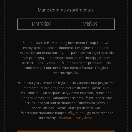
Mane domina asortimentas:
MOTERIŠKAS
VYRIŠKAS
Sutinku, kad UAB „Marketing Investment Group Lietuva“
tvarkytų mano asmens duomenis tiesioginės rinkodaros
tikslais, siekiant mano nurodytu e. pašto adresu siųsti specialiai
man pritaikytą komercinę/reklaminę informaciją, įskaitant
partnerių pasiūlymus, bei šiuo tikslu mane profiliuotų. Šis
sutikimas gali būti bet kuriuo metu atšauktas. Daugiau
čia.
informacijos
*Nuolaida yra vienkartinė ir galioja 48 valandas nuo jos gavimo
momento. Nuolaidos kodą rasi atskirame el. laiške, kurį
išsiųsime tau, kai paspausi aktyvinimo nuorodą. Nuolaidos
kodas taikomas nenukainotoms prekėms, išskyrus specialias
prekes, ir negali būti derinamas su kitomis akcijomis ir
specialiais pasiūlymais. Atkreipk dėmesį, kad
užsiprenumeruodamas naujienlaiškį, sutinki gauti marketingo
Išsamiau – taisyklėse.
informaciją.