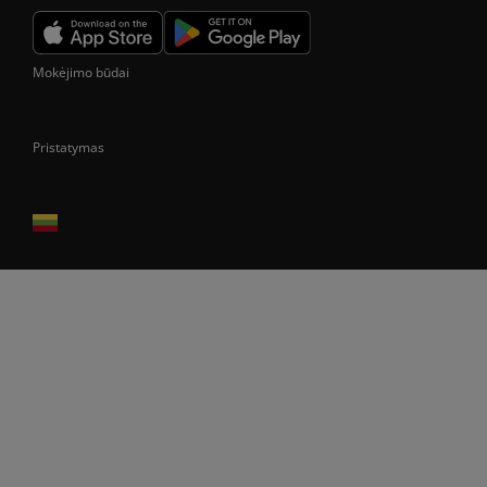
Mokėjimo būdai
Pristatymas
Prekes pristatome tik Lietuvos Respublikos teritorijoje