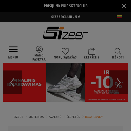
×
PRISIJUNK PRIE SIZEERCLUB
SIZEERCLUB - 5 €
MANO
MENIU
NORŲ SĄRAŠAS
KREPŠELIS
IEŠKOTI
PASKYRA
›
›
›
›
SIZEER
MOTERIMS
AVALYNĖ
ŠLEPETĖS
ROXY SANDY