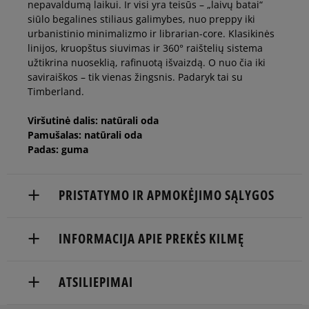
nepavaldumą laikui. Ir visi yra teisūs – „laivų batai“
siūlo begalines stiliaus galimybes, nuo preppy iki
45
29 cm
urbanistinio minimalizmo ir librarian-core. Klasikinės
linijos, kruopštus siuvimas ir 360° raištelių sistema
užtikrina nuoseklią, rafinuotą išvaizdą. O nuo čia iki
45,5
29,5 cm
saviraiškos – tik vienas žingsnis. Padaryk tai su
Timberland.
46
30 cm
Viršutinė dalis: natūrali oda
Pamušalas: natūrali oda
Padas: guma
Timberland prekės ženklo matmenys centimetrais nurodo
pėdos ilgį.
PRISTATYMO IR APMOKĖJIMO SĄLYGOS
NEMOKAMAS PRISTATYMAS NUO 60 €
INFORMACIJA APIE PREKĖS KILMĘ
Prekės pristatomos per 2-6 d.d.
TIMBERLAND EUROPE BV
ATSILIEPIMAI
Pristatymas:
Darwin 8