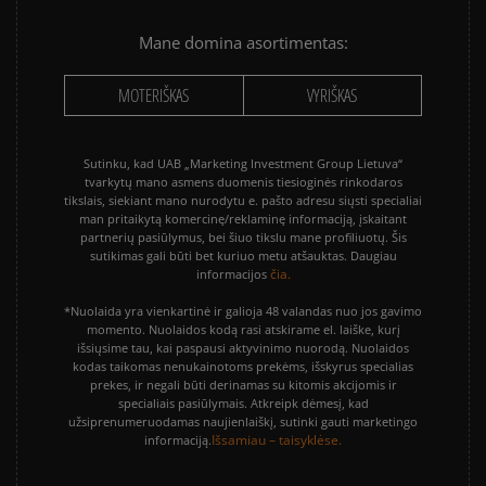
Išvalyti
Paieška
Mane domina asortimentas:
MOTERIŠKAS
VYRIŠKAS
Sutinku, kad UAB „Marketing Investment Group Lietuva“
tvarkytų mano asmens duomenis tiesioginės rinkodaros
tikslais, siekiant mano nurodytu e. pašto adresu siųsti specialiai
man pritaikytą komercinę/reklaminę informaciją, įskaitant
partnerių pasiūlymus, bei šiuo tikslu mane profiliuotų. Šis
sutikimas gali būti bet kuriuo metu atšauktas. Daugiau
čia.
informacijos
*Nuolaida yra vienkartinė ir galioja 48 valandas nuo jos gavimo
momento. Nuolaidos kodą rasi atskirame el. laiške, kurį
išsiųsime tau, kai paspausi aktyvinimo nuorodą. Nuolaidos
kodas taikomas nenukainotoms prekėms, išskyrus specialias
prekes, ir negali būti derinamas su kitomis akcijomis ir
specialiais pasiūlymais. Atkreipk dėmesį, kad
užsiprenumeruodamas naujienlaiškį, sutinki gauti marketingo
Išsamiau – taisyklėse.
informaciją.