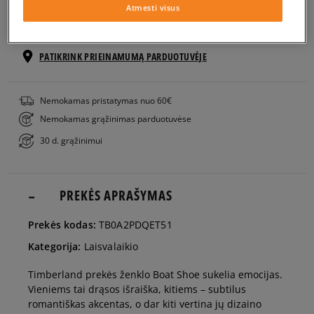
EU dydžiai
US dydžiai
Atmesti visus
Į KREPŠELĮ
41
25,5 cm
PATIKRINK PRIEINAMUMĄ PARDUOTUVĖJE
41,5
26 cm
Nemokamas pristatymas nuo 60€
Nemokamas grąžinimas parduotuvėse
42
26,5 cm
30 d. grąžinimui
43
27 cm
PREKĖS APRAŠYMAS
43,5
27,5 cm
Prekės kodas:
TB0A2PDQET51
Kategorija:
Laisvalaikio
44
28 cm
Timberland prekės ženklo Boat Shoe sukelia emocijas.
Vieniems tai drąsos išraiška, kitiems – subtilus
44,5
28,5 cm
romantiškas akcentas, o dar kiti vertina jų dizaino