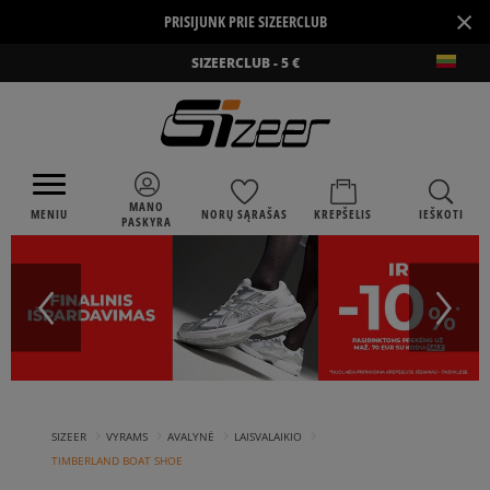
×
PRISIJUNK PRIE SIZEERCLUB
SIZEERCLUB - 5 €
MANO
MENIU
NORŲ SĄRAŠAS
KREPŠELIS
IEŠKOTI
PASKYRA
›
›
›
›
SIZEER
VYRAMS
AVALYNĖ
LAISVALAIKIO
TIMBERLAND BOAT SHOE