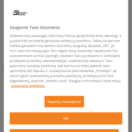
TIMBERLAND BOAT SHOE
vyrams, laisvalaikio
Saugome Tavo duomenis
5.0
(
1
)
Dedame visas pastangas, kad mūsų Klientų apsipirkimai būtų sėkmingi, o
159
€
jų pasirinkti produktai geriausiai atitiktų jų poreikius. Tačiau tai darome
visiškai gerbdami visų asmens duomenų saugumą. Spustelk „OK“, jei
nori, kad informaciją apie Tavo elgesį mūsų svetainėje naudotume Tau
169
€
-6%
(žemiausia kaina per pastarąsias 30 dienų iki nuolaidos)
suasmenintam turiniui parengti, įskaitant Tavo poreikiams ir interesams
210
€
-24%
(pradinė kaina)
pritaikytas produktų rekomendacijas, suasmenintą reklamą ir Tavo
pasirinktų nuostatų įsiminimą. Gali bet kuriuo metu pakeisti savo
+ 159 tšk.
SizeerClub
sprendimą dėl slapukų ir nustatymuose pasirinkdamas „Pritaikyti“. Jei
nenori gauti suasmenintų produktų pasiūlymų, pritaikytų prie Tavo
pageidavimų, pasirink „Atmesti visus”. Daugiau informacijos rasite mūsų
SPALVA
RUSVAI GELSVA
privatumo politikoje.
Slapukų nustatymai
OK
Pasirinkti dydį