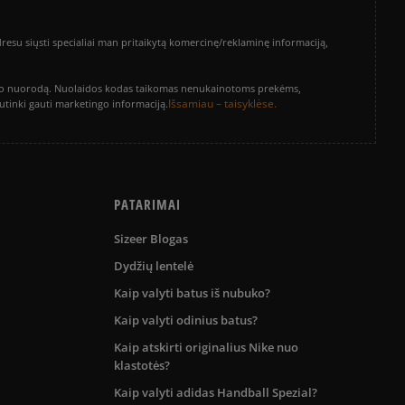
Išvalyti
Paieška
su siųsti specialiai man pritaikytą komercinę/reklaminę informaciją,
vinimo nuorodą. Nuolaidos kodas taikomas nenukainotoms prekėms,
Išsamiau – taisyklėse.
sutinki gauti marketingo informaciją.
PATARIMAI
Sizeer Blogas
Dydžių lentelė
Kaip valyti batus iš nubuko?
Kaip valyti odinius batus?
Kaip atskirti originalius Nike nuo
klastotės?
Kaip valyti adidas Handball Spezial?