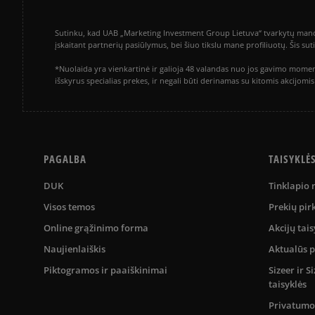
Sutinku, kad UAB „Marketing Investment Group Lietuva“ tvarkytų mano a
įskaitant partnerių pasiūlymus, bei šiuo tikslu mane profiliuotų. Šis s
*Nuolaida yra vienkartinė ir galioja 48 valandas nuo jos gavimo momen
išskyrus specialias prekes, ir negali būti derinamas su kitomis akcijom
PAGALBA
TAISYKLĖ
DUK
Tinklapio
Visos temos
Prekių pir
Online grąžinimo forma
Akcijų tais
Naujienlaiškis
Aktualūs 
Piktogramos ir paaiškinimai
Sizeer ir 
taisyklės
Privatumo 