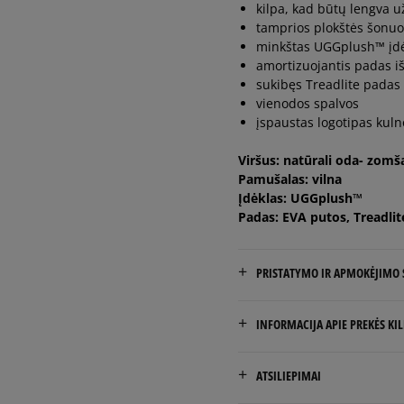
kilpa, kad būtų lengva u
tamprios plokštės šonu
minkštas UGGplush™ įdėkl
amortizuojantis padas i
sukibęs Treadlite padas
vienodos spalvos
įspaustas logotipas kulno
Viršus: natūrali oda- zomš
Pamušalas: vilna
Įdėklas: UGGplush™
Padas: EVA putos, Treadlit
PRISTATYMO IR APMOKĖJIMO
NEMOKAMAS PRISTATYMAS
INFORMACIJA APIE PREKĖS KI
Prekės pristatomos per 2-6 
Deckers EUROPE LTD
ATSILIEPIMAI
Shaftesbury Avenue 130
Pristatymas: