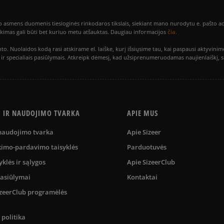
smens duomenis tiesioginės rinkodaros tikslais, siekiant mano nurodytu e. pašto adre
čia.
utikimas gali būti bet kuriuo metu atšauktas. Daugiau informacijos
to. Nuolaidos kodą rasi atskirame el. laiške, kurį išsiųsime tau, kai paspausi akty
is ir specialiais pasiūlymais. Atkreipk dėmesį, kad užsiprenumeruodamas naujienlaiškį, 
S IR NAUDOJIMO TVARKA
APIE MUS
 naudojimo tvarka
Apie Sizeer
kimo-pardavimo taisyklės
Parduotuvės
yklės ir sąlygos
Apie SizeerClub
pasiūlymai
Kontaktai
SizeerClub programėlės
politika