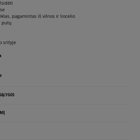
žsidėti
ose
as, pagamintas iš vilnos ir liocelio
š putų
 srityje
a
e
 SĄLYGOS
 NUO 60 €
LMĘ
d.d.