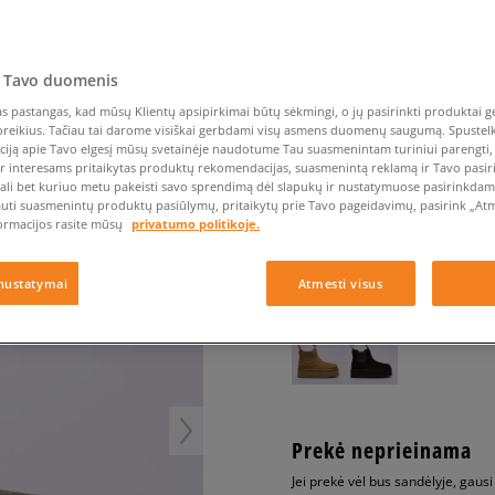
Nike Air Max TL 2.5
Liemens rankinė
Vans
Confront
Champion
EMU Australia
Converse Chuck Taylor
Batų priežiūra
Liemens rankinė
All Star
Havaianas
Skrybėlės
Converse
Confront
Ellesse
ELSEA
Skrybėlės
Converse Chuck 70
Saucony
Crocs
Converse
Jansport
 Tavo duomenis
Jordan 4
Clarks
Dr. Martens
DC
Jordan
UGG NEUMEL PLATFO
Nike Air Max DN8
 pastangas, kad mūsų Klientų apsipirkimai būtų sėkmingi, o jų pasirinkti produktai ge
Dickies
Eastpak
Dickies
Lacoste
poreikius. Tačiau tai darome visiškai gerbdami visų asmens duomenų saugumą. Spustelk 
moterims, laisvalaikio
New Balance 530
EMU Australia
Dr. Martens
New Era
ciją apie Tavo elgesį mūsų svetainėje naudotume Tau suasmenintam turiniui parengti, 
New Balance 9060
ir interesams pritaikytas produktų rekomendacijas, suasmenintą reklamą ir Tavo pasir
5.0
(
100
)
ali bet kuriuo metu pakeisti savo sprendimą dėl slapukų ir nustatymuose pasirinkdamas
Nike Dunk
auti suasmenintų produktų pasiūlymų, pritaikytų prie Tavo pageidavimų, pasirink „Atme
159
€
ormacijos rasite mūsų
privatumo politikoje.
Puma Speedcat
Puma Suede XL
Puma Palermo
nustatymai
Atmesti visus
+ 159 tšk.
SizeerClub
Asics Gel-NYC Rugged
Prekė neprieinama
Jei prekė vėl bus sandėlyje, gaus