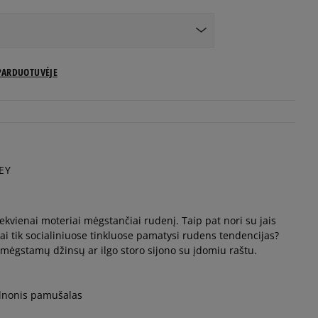
US dydžiai
PARDUOTUVĖJE
Pranešti man
Pranešti man
EY
Pranešti man
kvienai moteriai mėgstančiai rudenį. Taip pat nori su jais
Pranešti man
kai tik socialiniuose tinkluose pamatysi rudens tendencijas?
 mėgstamų džinsų ar ilgo storo sijono su įdomiu raštu.
Pranešti man
ilnonis pamušalas
Pranešti man