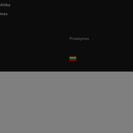
litika
umas
Pristatymas
Prekes pristatome tik Lietuvos Respubli