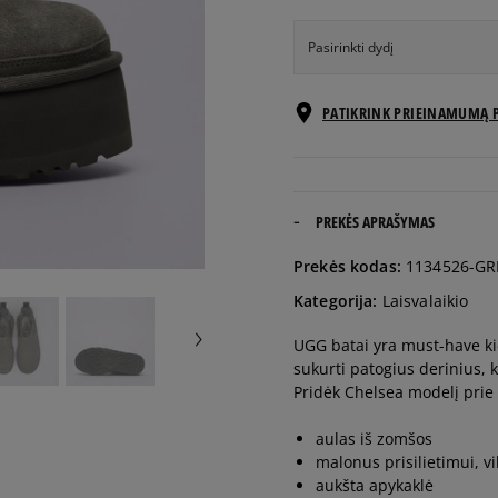
Pasirinkti dydį
EU dydžiai
PATIKRINK PRIEINAMUMĄ 
36
22 cm
37
23 cm
PREKĖS APRAŠYMAS
Prekės kodas:
1134526-GR
38
24 cm
Kategorija:
Laisvalaikio
UGG batai yra must-have kie
39
25 cm
sukurti patogius derinius, 
Pridėk Chelsea modelį prie
40
26 cm
aulas iš zomšos
malonus prisilietimui, v
41
27 cm
aukšta apykaklė