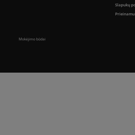
Slapukų po
Prieinam
Mokėjimo būdai