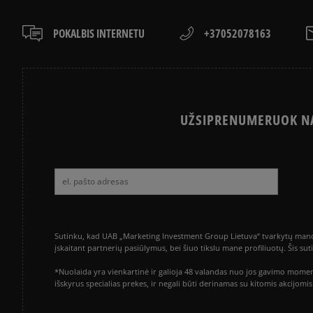
POKALBIS INTERNETU
+37052078163
UŽSIPRENUMERUOK NA
Sutinku, kad UAB „Marketing Investment Group Lietuva“ tvarkytų mano a
įskaitant partnerių pasiūlymus, bei šiuo tikslu mane profiliuotų. Šis s
*Nuolaida yra vienkartinė ir galioja 48 valandas nuo jos gavimo momen
išskyrus specialias prekes, ir negali būti derinamas su kitomis akcijom