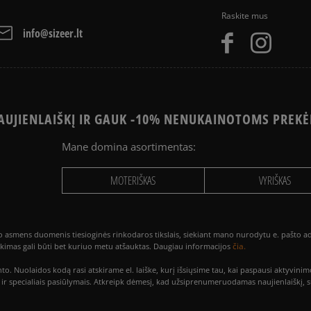
Raskite mus
info@sizeer.lt
UJIENLAIŠKĮ IR GAUK -10% NENUKAINOTOMS PREKĖ
Mane domina asortimentas:
MOTERIŠKAS
VYRIŠKAS
smens duomenis tiesioginės rinkodaros tikslais, siekiant mano nurodytu e. pašto adre
čia.
utikimas gali būti bet kuriuo metu atšauktas. Daugiau informacijos
to. Nuolaidos kodą rasi atskirame el. laiške, kurį išsiųsime tau, kai paspausi akty
is ir specialiais pasiūlymais. Atkreipk dėmesį, kad užsiprenumeruodamas naujienlaiškį, 