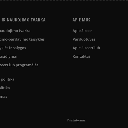
S IR NAUDOJIMO TVARKA
APIE MUS
 naudojimo tvarka
Apie Sizeer
kimo-pardavimo taisyklės
Parduotuvės
yklės ir sąlygos
Apie SizeerClub
pasiūlymai
Kontaktai
SizeerClub programėlės
politika
litika
umas
Pristatymas