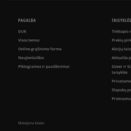
PAGALBA
TAISYKLĖ
DUK
Tinklapio
Visos temos
Prekių pir
Online grąžinimo forma
Akcijų tais
Naujienlaiškis
Aktualūs 
Piktogramos ir paaiškinimai
Sizeer ir 
taisyklės
Privatumo 
Slapukų po
Prieinam
Mokėjimo būdai