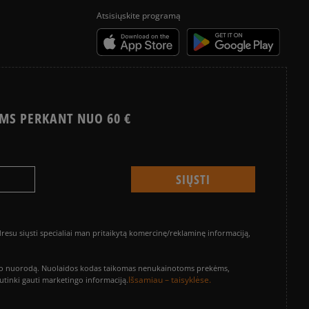
Atsisiųskite programą
MS PERKANT NUO 60 €
su siųsti specialiai man pritaikytą komercinę/reklaminę informaciją,
vinimo nuorodą. Nuolaidos kodas taikomas nenukainotoms prekėms,
Išsamiau – taisyklėse.
sutinki gauti marketingo informaciją.