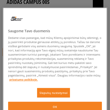
ADIDAS CAMPUS 00S
vyrams, kedai
4.9
(
1067
)
94
€
Saugome Tavo duomenis
99
€
-5%
(žemiausia kaina per pastarąsias 30 dienų iki nuolaidos)
Dedame visas pastangas, kad mūsų Klientų apsipirkimai būtų sėkmingi, o
jų pasirinkti produktai geriausiai atitiktų jų poreikius. Tačiau tai darome
120
€
-22%
(pradinė kaina)
visiškai gerbdami visų asmens duomenų saugumą. Spustelk „OK“, jei
nori, kad informaciją apie Tavo elgesį mūsų svetainėje naudotume Tau
+ 94 tšk.
SizeerClub
suasmenintam turiniui parengti, įskaitant Tavo poreikiams ir interesams
pritaikytas produktų rekomendacijas, suasmenintą reklamą ir Tavo
SPALVA
PILKA
pasirinktų nuostatų įsiminimą. Gali bet kuriuo metu pakeisti savo
sprendimą dėl slapukų ir nustatymuose pasirinkdamas „Pritaikyti“. Jei
nenori gauti suasmenintų produktų pasiūlymų, pritaikytų prie Tavo
pageidavimų, pasirink „Atmesti visus”. Daugiau informacijos rasite mūsų
privatumo politikoje.
Slapukų nustatymai
Pasirinkti dydį
EU dydžiai
US dydžiai
OK