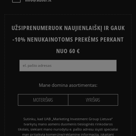
NIKE AIR MAX 90
CONVERSE CHUCK TAYLOR ALL
STAR
UŽSIPRENUMERUOK NAUJIENLAIŠKĮ IR GAUK
PUMA PALERMO
SALOMON EVR
-10% NENUKAINOTOMS PREKĖMS PERKANT
ASICS GEL-NYC
VANS KNU SKOOL
VANS OLD SKOOL
NUO 60 €
Mane domina asortimentas:
MOTERIŠKAS
VYRIŠKAS
Sutinku, kad UAB „Marketing Investment Group Lietuva“
tvarkytų mano asmens duomenis tiesioginės rinkodaros
tikslais, siekiant mano nurodytu e. pašto adresu siųsti specialiai
man pritaikytą komercinę/reklaminę informaciją, įskaitant