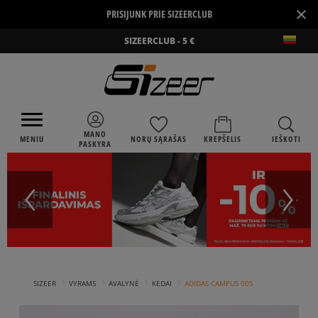
×
PRISIJUNK PRIE SIZEERCLUB
SIZEERCLUB - 5 €
MANO
MENIU
NORŲ SĄRAŠAS
KREPŠELIS
IEŠKOTI
PASKYRA
›
›
›
›
SIZEER
VYRAMS
AVALYNĖ
KEDAI
ADIDAS CAMPUS 00S