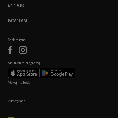
APIE MUS
PATARIMAI
Raskite mus
Atsisiųskite programą
Mokėjimo būdai
Pristatymas
Prekes pristatome tik Lietuvos Respublikos teritorijoje