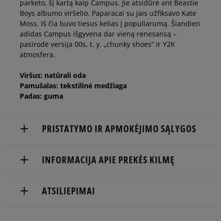
parketo, šį kartą kaip Campus. Jie atsidūrė ant Beastie
42
26,5 cm
Boys albumo viršelio. Paparacai su jais užfiksavo Kate
Moss. Iš čia buvo tiesus kelias į populiarumą. Šiandien
adidas Campus išgyvena dar vieną renesansą –
42 2/3
27 cm
pasirodė versija 00s, t. y. „chunky shoes” ir Y2K
atmosfera.
43 1/3
27,5 cm
Pranešti man
Viršus: natūrali oda
Pamušalas: tekstilinė medžiaga
Padas: guma
44
28 cm
PRISTATYMO IR APMOKĖJIMO SĄLYGOS
44 2/3
28,5 cm
NEMOKAMAS PRISTATYMAS NUO 60 €
INFORMACIJA APIE PREKĖS KILMĘ
45 1/3
29 cm
Prekės pristatomos per 2-6 d.d.
adidas
ATSILIEPIMAI
46
29,5 cm
Pristatymas:
Hoogoorddreef 9a
1101 BA Amsterdam, Netherlands
kurjeriu