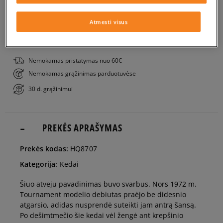
Į KREPŠELĮ
36 2/3
22,5 cm
Pranešti man
Atmesti visus
PATIKRINK PRIEINAMUMĄ PARDUOTUVĖJE
38
23,5 cm
Pranešti man
Nemokamas pristatymas nuo 60€
Nemokamas grąžinimas parduotuvėse
38 2/3
24 cm
Pranešti man
30 d. grąžinimui
39 1/3
24,5 cm
Pranešti man
PREKĖS APRAŠYMAS
40
25 cm
Pranešti man
Prekės kodas:
HQ8707
Kategorija:
Kedai
40 2/3
25,5 cm
Pranešti man
Šiuo atveju pavadinimas buvo svarbus. Nors 1972 m.
Tournament modelio debiutas praėjo be didesnio
41 1/3
26 cm
atgarsio, adidas nusprendė suteikti jam antrą šansą.
Po dešimtmečio šie kedai vėl žengė ant krepšinio