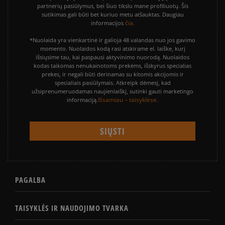
partnerių pasiūlymus, bei šiuo tikslu mane profiliuotų. Šis
sutikimas gali būti bet kuriuo metu atšauktas. Daugiau
čia.
informacijos
*Nuolaida yra vienkartinė ir galioja 48 valandas nuo jos gavimo
momento. Nuolaidos kodą rasi atskirame el. laiške, kurį
išsiųsime tau, kai paspausi aktyvinimo nuorodą. Nuolaidos
kodas taikomas nenukainotoms prekėms, išskyrus specialias
prekes, ir negali būti derinamas su kitomis akcijomis ir
specialiais pasiūlymais. Atkreipk dėmesį, kad
užsiprenumeruodamas naujienlaiškį, sutinki gauti marketingo
Išsamiau – taisyklėse.
informaciją.
PAGALBA
TAISYKLĖS IR NAUDOJIMO TVARKA