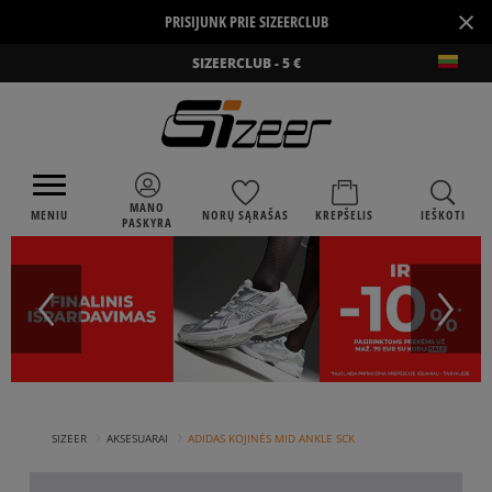
×
PRISIJUNK PRIE SIZEERCLUB
SIZEERCLUB - 5 €
MANO
MENIU
NORŲ SĄRAŠAS
KREPŠELIS
IEŠKOTI
PASKYRA
›
›
SIZEER
AKSESUARAI
ADIDAS KOJINĖS MID ANKLE SCK