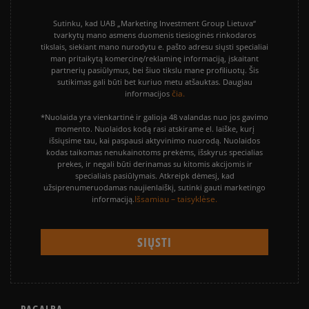
Sutinku, kad UAB „Marketing Investment Group Lietuva“
tvarkytų mano asmens duomenis tiesioginės rinkodaros
tikslais, siekiant mano nurodytu e. pašto adresu siųsti specialiai
man pritaikytą komercinę/reklaminę informaciją, įskaitant
partnerių pasiūlymus, bei šiuo tikslu mane profiliuotų. Šis
sutikimas gali būti bet kuriuo metu atšauktas. Daugiau
čia.
informacijos
*Nuolaida yra vienkartinė ir galioja 48 valandas nuo jos gavimo
momento. Nuolaidos kodą rasi atskirame el. laiške, kurį
išsiųsime tau, kai paspausi aktyvinimo nuorodą. Nuolaidos
kodas taikomas nenukainotoms prekėms, išskyrus specialias
prekes, ir negali būti derinamas su kitomis akcijomis ir
specialiais pasiūlymais. Atkreipk dėmesį, kad
užsiprenumeruodamas naujienlaiškį, sutinki gauti marketingo
Išsamiau – taisyklėse.
informaciją.