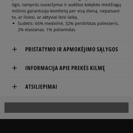
ilgis, tamprūs suvaržymai ir aukštos kokybės medžiagų
mišinis garantuoja komfortą per visą dieną, nepaisant
to, ar ilsiesi, ar aktyviai leisi laiką.
Sudėtis: 65% medvilnė, 32% perdirbtas poliesteris,
2% elastanas, 1% poliamidas
PRISTATYMO IR APMOKĖJIMO SĄLYGOS
NEMOKAMAS PRISTATYMAS NUO 60 €
INFORMACIJA APIE PREKĖS KILMĘ
Prekės pristatomos per 2-6 d.d.
adidas
ATSILIEPIMAI
Pristatymas:
Hoogoorddreef 9a
1101 BA Amsterdam, Netherlands
kurjeriu
atsiėmimas parduotuvėje
serviceinfo@onlineshop.adidas.com
5
96%
į paštomatą
5.0
Apmokėjimas:
4
4%
253
kliento