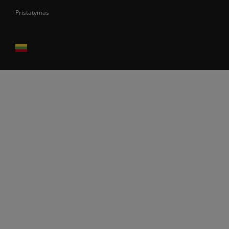
Pristatymas
Prekes pristatome tik Lietuvos Respublikos teritorijoje