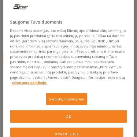
ADIDAS KOJINĖS MID ANKLE
SCK
unisex, kojinės
Saugome Tavo duomenis
Dedame visas pastangas, kad mūsų Klientų apsipirkimai būtų sėkmingi, o
5.0
(
253
)
jų pasirinkti produktai geriausiai atitiktų jų poreikius. Tačiau tai darome
visiškai gerbdami visų asmens duomenų saugumą. Spustelk „OK“, jei
13
€
nori, kad informaciją apie Tavo elgesį mūsų svetainėje naudotume Tau
suasmenintam turiniui parengti, įskaitant Tavo poreikiams ir interesams
pritaikytas produktų rekomendacijas, suasmenintą reklamą ir Tavo
+ 13 tšk.
SizeerClub
pasirinktų nuostatų įsiminimą. Gali bet kuriuo metu pakeisti savo
sprendimą dėl slapukų ir nustatymuose pasirinkdamas „Pritaikyti“. Jei
SPALVA
BALTA
nenori gauti suasmenintų produktų pasiūlymų, pritaikytų prie Tavo
pageidavimų, pasirink „Atmesti visus”. Daugiau informacijos rasite mūsų
privatumo politikoje.
Slapukų nustatymai
Pasirinkti dydį
OK
EU dydžiai
US dydžiai
Į KREPŠELĮ
Atmesti visus