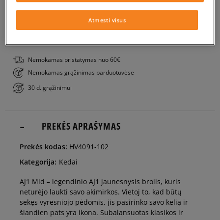
Į KREPŠELĮ
38,5
24 cm
Pranešti man
Atmesti visus
PATIKRINK PRIEINAMUMĄ PARDUOTUVĖJE
39
24,5 cm
Pranešti man
Nemokamas pristatymas nuo 60€
Nemokamas grąžinimas parduotuvėse
40
25 cm
Pranešti man
30 d. grąžinimui
40,5
25,5 cm
Pranešti man
PREKĖS APRAŠYMAS
41
26 cm
Pranešti man
Prekės kodas:
HV4091-102
Kategorija:
Kedai
42
26,5 cm
Pranešti man
AJ1 Mid – legendinio AJ1 jaunesnysis brolis, kuris
neturėjo laukti savo akimirkos. Vietoj to, kad būtų
42,5
27 cm
Pranešti man
sekęs vyresniojo pėdomis, jis pasirinko savo kelią ir
šiandien pats yra ikona. Subalansuotas klasikos ir