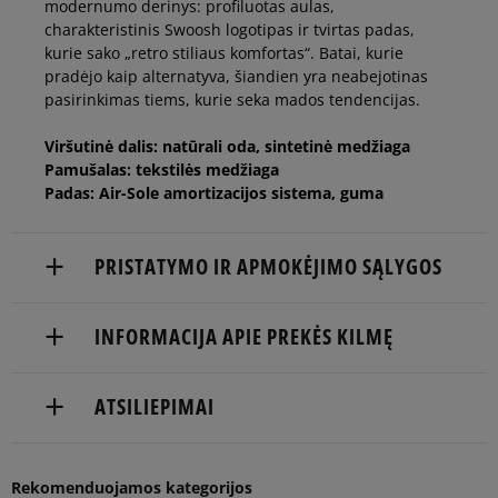
modernumo derinys: profiluotas aulas,
43
27,5 cm
Pranešti man
charakteristinis Swoosh logotipas ir tvirtas padas,
kurie sako „retro stiliaus komfortas“. Batai, kurie
pradėjo kaip alternatyva, šiandien yra neabejotinas
44
28 cm
Pranešti man
pasirinkimas tiems, kurie seka mados tendencijas.
Viršutinė dalis: natūrali oda, sintetinė medžiaga
44,5
28,5 cm
Pranešti man
Pamušalas: tekstilės medžiaga
Padas: Air-Sole amortizacijos sistema, guma
45
29 cm
Pranešti man
PRISTATYMO IR APMOKĖJIMO SĄLYGOS
45,5
29,5 cm
NEMOKAMAS PRISTATYMAS NUO 60 €
INFORMACIJA APIE PREKĖS KILMĘ
Prekės pristatomos per 2-6 d.d.
46
30 cm
Pranešti man
Nike European Headquarters
ATSILIEPIMAI
Pristatymas:
Colosseum 1
47
30,5 cm
Pranešti man
1213 NL Hilversum, Netherlands
kurjeriu
atsiėmimas parduotuvėje
Rekomenduojamos kategorijos
Product.Safety.EMEA@nike.com
5
100%