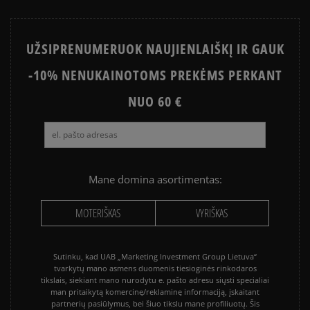
NIKE AIR MAX 90
CONVERSE CHUCK TAYLOR ALL
STAR
UŽSIPRENUMERUOK NAUJIENLAIŠKĮ IR GAUK
PUMA PALERMO
SALOMON EVR
-10% NENUKAINOTOMS PREKĖMS PERKANT
ASICS GEL-NYC
VANS KNU SKOOL
VANS OLD SKOOL
NUO 60 €
Mane domina asortimentas:
MOTERIŠKAS
VYRIŠKAS
Sutinku, kad UAB „Marketing Investment Group Lietuva“
tvarkytų mano asmens duomenis tiesioginės rinkodaros
tikslais, siekiant mano nurodytu e. pašto adresu siųsti specialiai
man pritaikytą komercinę/reklaminę informaciją, įskaitant
partnerių pasiūlymus, bei šiuo tikslu mane profiliuotų. Šis