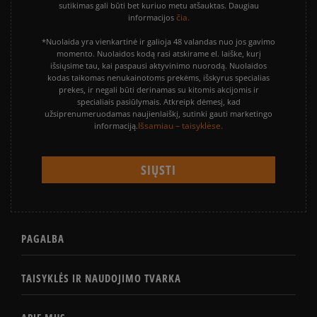
sutikimas gali būti bet kuriuo metu atšauktas. Daugiau
čia.
informacijos
*Nuolaida yra vienkartinė ir galioja 48 valandas nuo jos gavimo
momento. Nuolaidos kodą rasi atskirame el. laiške, kurį
išsiųsime tau, kai paspausi aktyvinimo nuorodą. Nuolaidos
kodas taikomas nenukainotoms prekėms, išskyrus specialias
prekes, ir negali būti derinamas su kitomis akcijomis ir
specialiais pasiūlymais. Atkreipk dėmesį, kad
užsiprenumeruodamas naujienlaiškį, sutinki gauti marketingo
Išsamiau – taisyklėse.
informaciją.
PAGALBA
TAISYKLĖS IR NAUDOJIMO TVARKA