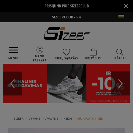
×
PRISIJUNK PRIE SIZEERCLUB
SIZEERCLUB - 5 €
MANO
MENIU
NORŲ SĄRAŠAS
KREPŠELIS
IEŠKOTI
PASKYRA
›
›
›
›
SIZEER
VYRAMS
AVALYNĖ
KEDAI
AIR JORDAN 1 MID