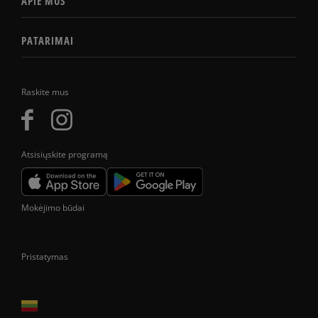
APIE MUS
PATARIMAI
Raskite mus
Atsisiųskite programą
Mokėjimo būdai
Pristatymas
Prekes pristatome tik Lietuvos Respublikos teritorijoje