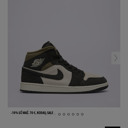
-10% UŽ MAŽ. 70 €, KODAS: SALE