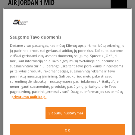
AIR JORDAN 1 MID
vyrams, kedai
5.0
(
1
)
109
€
Saugome Tavo duomenis
Dedame visas pastangas, kad mūsų Klientų apsipirkimai būtų sėkmingi, o
114
€
-4%
(žemiausia kaina per pastarąsias 30 dienų iki nuolaidos)
jų pasirinkti produktai geriausiai atitiktų jų poreikius. Tačiau tai darome
150
€
-27%
(pradinė kaina)
visiškai gerbdami visų asmens duomenų saugumą. Spustelk „OK“, jei
nori, kad informaciją apie Tavo elgesį mūsų svetainėje naudotume Tau
+ 109 tšk.
SizeerClub
suasmenintam turiniui parengti, įskaitant Tavo poreikiams ir interesams
pritaikytas produktų rekomendacijas, suasmenintą reklamą ir Tavo
pasirinktų nuostatų įsiminimą. Gali bet kuriuo metu pakeisti savo
SPALVA
ŽALIA
sprendimą dėl slapukų ir nustatymuose pasirinkdamas „Pritaikyti“. Jei
nenori gauti suasmenintų produktų pasiūlymų, pritaikytų prie Tavo
pageidavimų, pasirink „Atmesti visus”. Daugiau informacijos rasite mūsų
privatumo politikoje.
Slapukų nustatymai
Pasirinkti dydį
EU dydžiai
US dydžiai
OK