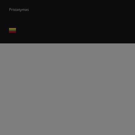
Pristatymas
Prekes pristatome tik Lietuvos Respublikos teritorijoje