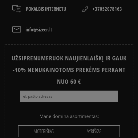
Klientų atsiliepimai
LACOSTE ISTORIJA
SNEAKER‘IŲ ISTORIJA
POKALBIS INTERNETU
+37052078163
ADIDAS ISTORIJA
HISTORIA CONVERSE
Išvalyti
Paieška
info@sizeer.lt
UŽSIPRENUMERUOK NAUJIENLAIŠKĮ IR GAUK
-10% NENUKAINOTOMS PREKĖMS PERKANT
NUO 60 €
Mane domina asortimentas:
MOTERIŠKAS
VYRIŠKAS