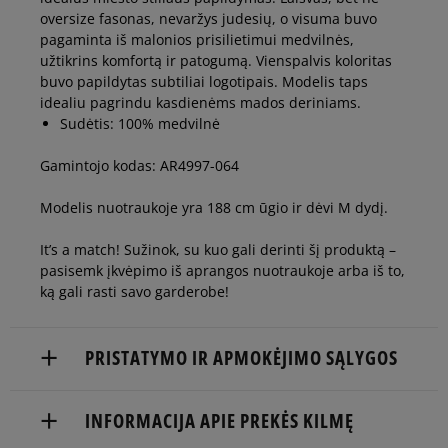
oversize fasonas, nevaržys judesių, o visuma buvo
pagaminta iš malonios prisilietimui medvilnės,
užtikrins komfortą ir patogumą. Vienspalvis koloritas
buvo papildytas subtiliai logotipais. Modelis taps
idealiu pagrindu kasdienėms mados deriniams.
Sudėtis: 100% medvilnė
Gamintojo kodas: AR4997-064
Modelis nuotraukoje yra 188 cm ūgio ir dėvi M dydį.
It’s a match! Sužinok, su kuo gali derinti šį produktą –
pasisemk įkvėpimo iš aprangos nuotraukoje arba iš to,
ką gali rasti savo garderobe!
PRISTATYMO IR APMOKĖJIMO SĄLYGOS
NEMOKAMAS PRISTATYMAS NUO 60 €
INFORMACIJA APIE PREKĖS KILMĘ
Prekės pristatomos per 2-6 d.d.