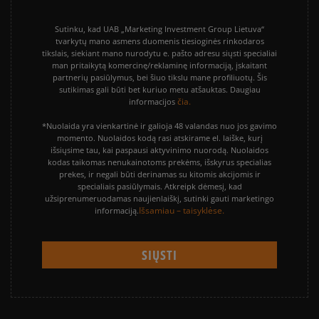
Sutinku, kad UAB „Marketing Investment Group Lietuva“
tvarkytų mano asmens duomenis tiesioginės rinkodaros
tikslais, siekiant mano nurodytu e. pašto adresu siųsti specialiai
man pritaikytą komercinę/reklaminę informaciją, įskaitant
partnerių pasiūlymus, bei šiuo tikslu mane profiliuotų. Šis
sutikimas gali būti bet kuriuo metu atšauktas. Daugiau
čia.
informacijos
*Nuolaida yra vienkartinė ir galioja 48 valandas nuo jos gavimo
momento. Nuolaidos kodą rasi atskirame el. laiške, kurį
išsiųsime tau, kai paspausi aktyvinimo nuorodą. Nuolaidos
kodas taikomas nenukainotoms prekėms, išskyrus specialias
prekes, ir negali būti derinamas su kitomis akcijomis ir
specialiais pasiūlymais. Atkreipk dėmesį, kad
užsiprenumeruodamas naujienlaiškį, sutinki gauti marketingo
Išsamiau – taisyklėse.
informaciją.