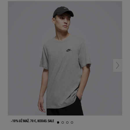
-10% UŽ MAŽ. 70 €, KODAS: SALE