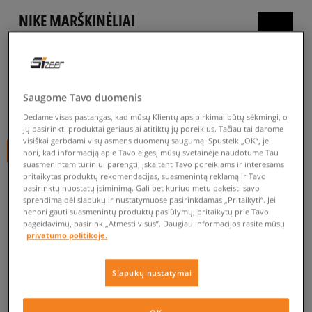
NIKE MARŠKINĖLIAI
SPORTSWEAR CLUB
vyrams, marškinėliai
5.0
(
1083
)
Saugome Tavo duomenis
25
€
Dedame visas pastangas, kad mūsų Klientų apsipirkimai būtų sėkmingi, o
jų pasirinkti produktai geriausiai atitiktų jų poreikius. Tačiau tai darome
visiškai gerbdami visų asmens duomenų saugumą. Spustelk „OK“, jei
+ 25 tšk.
SizeerClub
nori, kad informaciją apie Tavo elgesį mūsų svetainėje naudotume Tau
suasmenintam turiniui parengti, įskaitant Tavo poreikiams ir interesams
pritaikytas produktų rekomendacijas, suasmenintą reklamą ir Tavo
SPALVA
PILKA
pasirinktų nuostatų įsiminimą. Gali bet kuriuo metu pakeisti savo
sprendimą dėl slapukų ir nustatymuose pasirinkdamas „Pritaikyti“. Jei
nenori gauti suasmenintų produktų pasiūlymų, pritaikytų prie Tavo
pageidavimų, pasirink „Atmesti visus”. Daugiau informacijos rasite mūsų
privatumo politikoje.
Slapukų nustatymai
Pasirinkti dydį