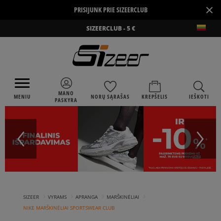
×
PRISIJUNK PRIE SIZEERCLUB
SIZEERCLUB - 5 €
MANO
MENIU
NORŲ SĄRAŠAS
KREPŠELIS
IEŠKOTI
PASKYRA
›
›
›
›
SIZEER
VYRAMS
APRANGA
MARŠKINĖLIAI
NIKE MARŠKINĖLIAI SPORTSWEAR CLUB