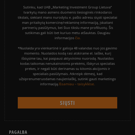
Sutinku, kad UAB „Marketing Investment Group Lietuva“
tvarkytų mano asmens duomenis tiesioginės rinkodaros
tikslais, siekiant mano nurodytu e. pašto adresu siųsti specialiai
man pritaikytą komercinę/reklaminę informaciją, įskaitant
partnerių pasiūlymus, bei šiuo tikslu mane profiliuotų. Šis
sutikimas gali būti bet kuriuo metu atšauktas. Daugiau
čia.
informacijos
*Nuolaida yra vienkartinė ir galioja 48 valandas nuo jos gavimo
momento. Nuolaidos kodą rasi atskirame el. laiške, kurį
išsiųsime tau, kai paspausi aktyvinimo nuorodą. Nuolaidos
kodas taikomas nenukainotoms prekėms, išskyrus specialias
prekes, ir negali būti derinamas su kitomis akcijomis ir
specialiais pasiūlymais. Atkreipk dėmesį, kad
užsiprenumeruodamas naujienlaiškį, sutinki gauti marketingo
Išsamiau – taisyklėse.
informaciją.
PAGALBA