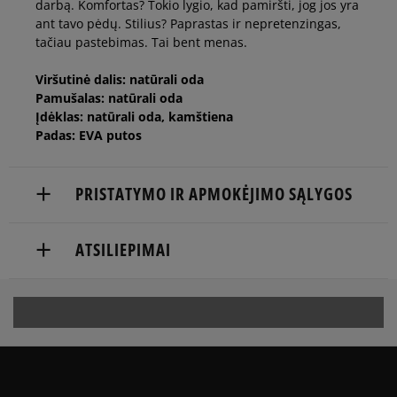
darbą. Komfortas? Tokio lygio, kad pamiršti, jog jos yra
ant tavo pėdų. Stilius? Paprastas ir nepretenzingas,
tačiau pastebimas. Tai bent menas.
Viršutinė dalis: natūrali oda
Pamušalas: natūrali oda
Įdėklas: natūrali oda, kamštiena
Padas: EVA putos
PRISTATYMO IR APMOKĖJIMO SĄLYGOS
NEMOKAMAS PRISTATYMAS NUO 60 €
ATSILIEPIMAI
Prekės pristatomos per 2-6 d.d.
5
Balsų
Pristatymas:
95%
Plotis
skaičius: 7
4.8
kurjeriu
4
siaura
standa
platus
0%
atsiėmimas parduotuvėje
s
rtinis
44
kliento
į paštomatą