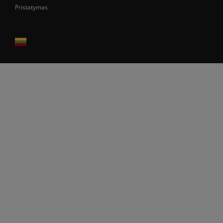
Pristatymas
Prekes pristatome tik Lietuvos Respublikos teritorijoje