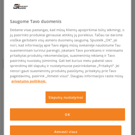
BIRKENSTOCK BOSTON
vyrams, šlepetės
Saugome Tavo duomenis
4.8
(
44
)
Dedame visas pastangas, kad mūsų Klientų apsipirkimai būtų sėkmingi, o
124
€
jų pasirinkti produktai geriausiai atitiktų jų poreikius. Tačiau tai darome
visiškai gerbdami visų asmens duomenų saugumą. Spustelk „OK“, jei
nori, kad informaciją apie Tavo elgesį mūsų svetainėje naudotume Tau
134
€
-7%
(žemiausia kaina per pastarąsias 30 dienų iki nuolaidos)
suasmenintam turiniui parengti, įskaitant Tavo poreikiams ir interesams
150
€
-17%
(pradinė kaina)
pritaikytas produktų rekomendacijas, suasmenintą reklamą ir Tavo
pasirinktų nuostatų įsiminimą. Gali bet kuriuo metu pakeisti savo
+ 124 tšk.
SizeerClub
sprendimą dėl slapukų ir nustatymuose pasirinkdamas „Pritaikyti“. Jei
nenori gauti suasmenintų produktų pasiūlymų, pritaikytų prie Tavo
pageidavimų, pasirink „Atmesti visus”. Daugiau informacijos rasite mūsų
SPALVA
TAMSIAI MĖLYNA
privatumo politikoje.
Slapukų nustatymai
OK
Pasirinkti dydį
EU dydžiai
US dydžiai
Atmesti visus