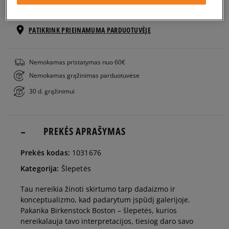
Į KREPŠELĮ
41
26,5 cm
Pranešti man
PATIKRINK PRIEINAMUMĄ PARDUOTUVĖJE
42
27 cm
Pranešti man
Nemokamas pristatymas nuo 60€
Nemokamas grąžinimas parduotuvėse
43
28 cm
Pranešti man
30 d. grąžinimui
44
28,5 cm
Pranešti man
PREKĖS APRAŠYMAS
45
29 cm
Prekės kodas:
1031676
Kategorija:
Šlepetės
Tau nereikia žinoti skirtumo tarp dadaizmo ir
konceptualizmo, kad padarytum įspūdį galerijoje.
Pakanka Birkenstock Boston – šlepetės, kurios
nereikalauja tavo interpretacijos, tiesiog daro savo