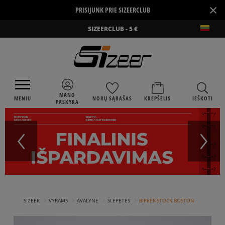
×
PRISIJUNK PRIE SIZEERCLUB
SIZEERCLUB - 5 €
MANO
MENIU
NORŲ SĄRAŠAS
KREPŠELIS
IEŠKOTI
PASKYRA
›
›
›
›
SIZEER
VYRAMS
AVALYNĖ
ŠLEPETĖS
BIRKENSTOCK BOSTON