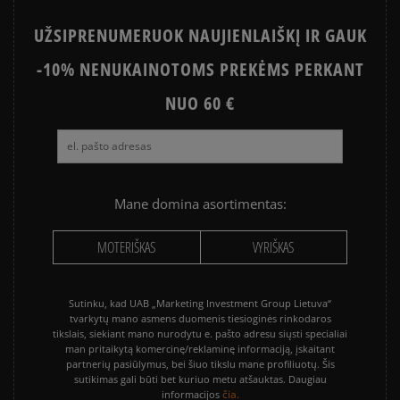
UŽSIPRENUMERUOK NAUJIENLAIŠKĮ IR GAUK
-10% NENUKAINOTOMS PREKĖMS PERKANT
NUO 60 €
Mane domina asortimentas:
MOTERIŠKAS
VYRIŠKAS
Sutinku, kad UAB „Marketing Investment Group Lietuva“
tvarkytų mano asmens duomenis tiesioginės rinkodaros
tikslais, siekiant mano nurodytu e. pašto adresu siųsti specialiai
man pritaikytą komercinę/reklaminę informaciją, įskaitant
partnerių pasiūlymus, bei šiuo tikslu mane profiliuotų. Šis
sutikimas gali būti bet kuriuo metu atšauktas. Daugiau
čia.
informacijos