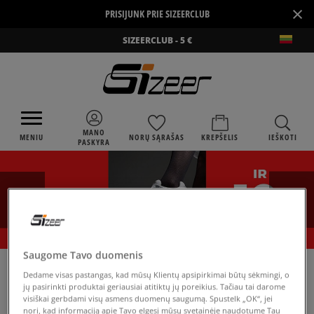
×
PRISIJUNK PRIE SIZEERCLUB
SIZEERCLUB - 5 €
MANO
MENIU
NORŲ SĄRAŠAS
KREPŠELIS
IEŠKOTI
PASKYRA
Saugome Tavo duomenis
›
SIZEER
CHAMPION BECK
Dedame visas pastangas, kad mūsų Klientų apsipirkimai būtų sėkmingi, o
jų pasirinkti produktai geriausiai atitiktų jų poreikius. Tačiau tai darome
visiškai gerbdami visų asmens duomenų saugumą. Spustelk „OK“, jei
nori, kad informaciją apie Tavo elgesį mūsų svetainėje naudotume Tau