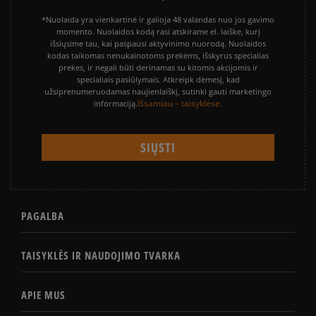
*Nuolaida yra vienkartinė ir galioja 48 valandas nuo jos gavimo
momento. Nuolaidos kodą rasi atskirame el. laiške, kurį
išsiųsime tau, kai paspausi aktyvinimo nuorodą. Nuolaidos
kodas taikomas nenukainotoms prekėms, išskyrus specialias
prekes, ir negali būti derinamas su kitomis akcijomis ir
specialiais pasiūlymais. Atkreipk dėmesį, kad
užsiprenumeruodamas naujienlaiškį, sutinki gauti marketingo
Išsamiau – taisyklėse.
informaciją.
PAGALBA
TAISYKLĖS IR NAUDOJIMO TVARKA
APIE MUS