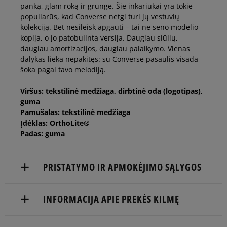
panką, glam roką ir grunge. Šie inkariukai yra tokie
40
25,5 cm
Pranešti man
populiarūs, kad Converse netgi turi jų vestuvių
kolekciją. Bet nesileisk apgauti – tai ne seno modelio
kopija, o jo patobulinta versija. Daugiau siūlių,
daugiau amortizacijos, daugiau palaikymo. Vienas
dalykas lieka nepakitęs: su Converse pasaulis visada
šoka pagal tavo melodiją.
Viršus: tekstilinė medžiaga, dirbtinė oda (logotipas),
guma
Pamušalas: tekstilinė medžiaga
Įdėklas: OrthoLite®
Padas: guma
PRISTATYMO IR APMOKĖJIMO SĄLYGOS
NEMOKAMAS PRISTATYMAS NUO 60 €
INFORMACIJA APIE PREKĖS KILMĘ
Prekės pristatomos per 2-6 d.d.
Converse Europe B.V.