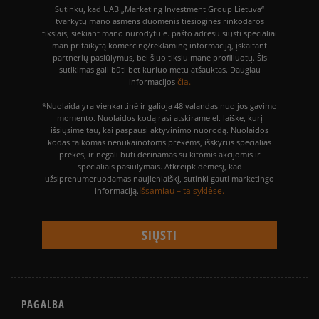
Sutinku, kad UAB „Marketing Investment Group Lietuva“
tvarkytų mano asmens duomenis tiesioginės rinkodaros
tikslais, siekiant mano nurodytu e. pašto adresu siųsti specialiai
man pritaikytą komercinę/reklaminę informaciją, įskaitant
partnerių pasiūlymus, bei šiuo tikslu mane profiliuotų. Šis
sutikimas gali būti bet kuriuo metu atšauktas. Daugiau
čia.
informacijos
*Nuolaida yra vienkartinė ir galioja 48 valandas nuo jos gavimo
momento. Nuolaidos kodą rasi atskirame el. laiške, kurį
išsiųsime tau, kai paspausi aktyvinimo nuorodą. Nuolaidos
kodas taikomas nenukainotoms prekėms, išskyrus specialias
prekes, ir negali būti derinamas su kitomis akcijomis ir
specialiais pasiūlymais. Atkreipk dėmesį, kad
užsiprenumeruodamas naujienlaiškį, sutinki gauti marketingo
Išsamiau – taisyklėse.
informaciją.
PAGALBA