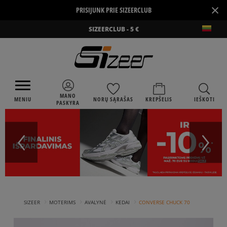
×
PRISIJUNK PRIE SIZEERCLUB
SIZEERCLUB - 5 €
MANO
MENIU
NORŲ SĄRAŠAS
KREPŠELIS
IEŠKOTI
PASKYRA
›
›
›
›
SIZEER
MOTERIMS
AVALYNĖ
KEDAI
CONVERSE CHUCK 70