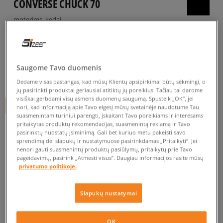
CONVERSE CHUCK 70
moterims, kedai
4.9
(
336
)
54
€
Saugome Tavo duomenis
59
€
-8%
(žemiausia kaina per pastarąsias 30 dienų iki nuolaidos)
Dedame visas pastangas, kad mūsų Klientų apsipirkimai būtų sėkmingi, o
95
€
-43%
(pradinė kaina)
jų pasirinkti produktai geriausiai atitiktų jų poreikius. Tačiau tai darome
visiškai gerbdami visų asmens duomenų saugumą. Spustelk „OK“, jei
+ 54 tšk.
SizeerClub
nori, kad informaciją apie Tavo elgesį mūsų svetainėje naudotume Tau
suasmenintam turiniui parengti, įskaitant Tavo poreikiams ir interesams
pritaikytas produktų rekomendacijas, suasmenintą reklamą ir Tavo
SPALVA
MĖLYNA
pasirinktų nuostatų įsiminimą. Gali bet kuriuo metu pakeisti savo
sprendimą dėl slapukų ir nustatymuose pasirinkdamas „Pritaikyti“. Jei
nenori gauti suasmenintų produktų pasiūlymų, pritaikytų prie Tavo
pageidavimų, pasirink „Atmesti visus”. Daugiau informacijos rasite mūsų
privatumo politikoje.
Pasirinkti dydį
Slapukų nustatymai
EU dydžiai
US dydžiai
OK