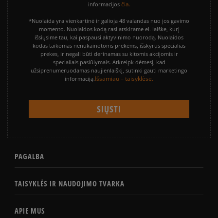
čia.
informacijos
*Nuolaida yra vienkartinė ir galioja 48 valandas nuo jos gavimo
momento. Nuolaidos kodą rasi atskirame el. laiške, kurį
išsiųsime tau, kai paspausi aktyvinimo nuorodą. Nuolaidos
kodas taikomas nenukainotoms prekėms, išskyrus specialias
prekes, ir negali būti derinamas su kitomis akcijomis ir
specialiais pasiūlymais. Atkreipk dėmesį, kad
užsiprenumeruodamas naujienlaiškį, sutinki gauti marketingo
Išsamiau – taisyklėse.
informaciją.
PAGALBA
TAISYKLĖS IR NAUDOJIMO TVARKA
APIE MUS