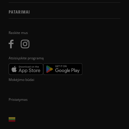
PATARIMAI
Raskite mus
Atsisiųskite programą
Mokėjimo būdai
Pristatymas
Prekes pristatome tik Lietuvos Respublikos teritorijoje