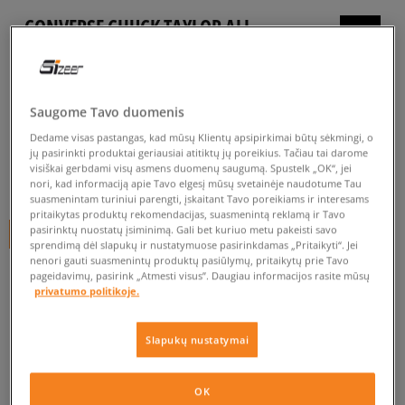
CONVERSE CHUCK TAYLOR ALL
STAR
vyrams, inkariukai
Saugome Tavo duomenis
5.0
(
204
)
Dedame visas pastangas, kad mūsų Klientų apsipirkimai būtų sėkmingi, o
59
€
jų pasirinkti produktai geriausiai atitiktų jų poreikius. Tačiau tai darome
visiškai gerbdami visų asmens duomenų saugumą. Spustelk „OK“, jei
65
€
-9%
(žemiausia kaina per pastarąsias 30 dienų iki nuolaidos)
nori, kad informaciją apie Tavo elgesį mūsų svetainėje naudotume Tau
suasmenintam turiniui parengti, įskaitant Tavo poreikiams ir interesams
65
€
-9%
(pradinė kaina)
pritaikytas produktų rekomendacijas, suasmenintą reklamą ir Tavo
pasirinktų nuostatų įsiminimą. Gali bet kuriuo metu pakeisti savo
+ 59 tšk.
SizeerClub
sprendimą dėl slapukų ir nustatymuose pasirinkdamas „Pritaikyti“. Jei
nenori gauti suasmenintų produktų pasiūlymų, pritaikytų prie Tavo
SPALVA
BALTA
pageidavimų, pasirink „Atmesti visus”. Daugiau informacijos rasite mūsų
privatumo politikoje.
Slapukų nustatymai
Pasirinkti dydį
OK