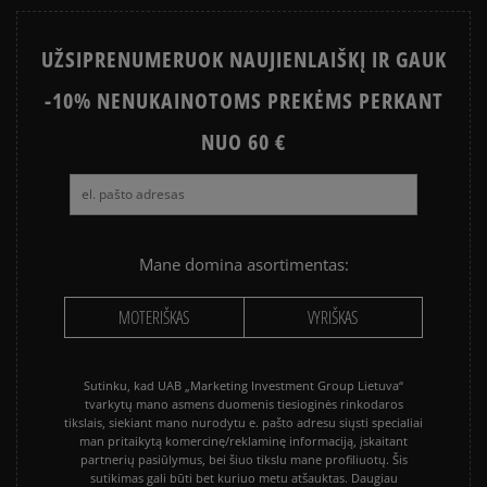
STAR
UŽSIPRENUMERUOK NAUJIENLAIŠKĮ IR GAUK
PUMA PALERMO
SALOMON EVR
-10% NENUKAINOTOMS PREKĖMS PERKANT
ASICS GEL-NYC
VANS KNU SKOOL
VANS OLD SKOOL
NUO 60 €
Mane domina asortimentas:
MOTERIŠKAS
VYRIŠKAS
Sutinku, kad UAB „Marketing Investment Group Lietuva“
tvarkytų mano asmens duomenis tiesioginės rinkodaros
tikslais, siekiant mano nurodytu e. pašto adresu siųsti specialiai
man pritaikytą komercinę/reklaminę informaciją, įskaitant
partnerių pasiūlymus, bei šiuo tikslu mane profiliuotų. Šis
sutikimas gali būti bet kuriuo metu atšauktas. Daugiau