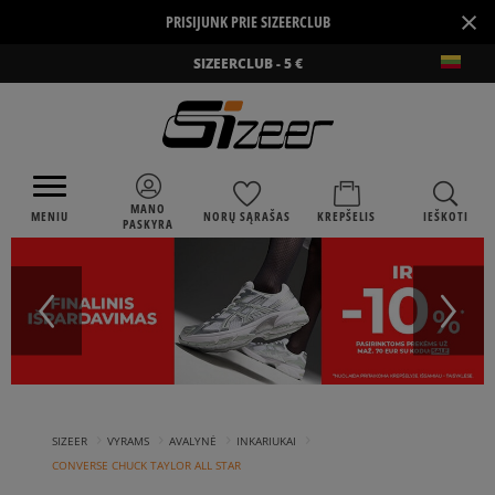
×
PRISIJUNK PRIE SIZEERCLUB
SIZEERCLUB - 5 €
MANO
MENIU
NORŲ SĄRAŠAS
KREPŠELIS
IEŠKOTI
PASKYRA
›
›
›
›
SIZEER
VYRAMS
AVALYNĖ
INKARIUKAI
CONVERSE CHUCK TAYLOR ALL STAR