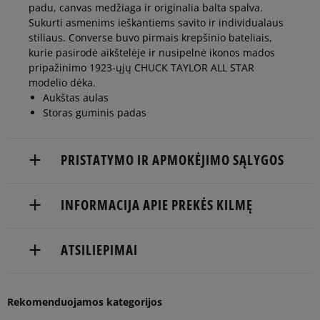
44
28,5 cm
Pranešti man
padu, canvas medžiaga ir originalia balta spalva.
Sukurti asmenims ieškantiems savito ir individualaus
stiliaus. Converse buvo pirmais krepšinio bateliais,
44,5
29 cm
kurie pasirodė aikštelėje ir nusipelnė ikonos mados
pripažinimo 1923-ųjų CHUCK TAYLOR ALL STAR
modelio dėka.
45
29,5 cm
Pranešti man
Aukštas aulas
Storas guminis padas
46
30 cm
Pranešti man
PRISTATYMO IR APMOKĖJIMO SĄLYGOS
46,5
30,5 cm
Pranešti man
NEMOKAMAS PRISTATYMAS NUO 60 €
INFORMACIJA APIE PREKĖS KILMĘ
Prekės pristatomos per 2-6 d.d.
48
31,5 cm
Pranešti man
Converse Europe B.V.
ATSILIEPIMAI
Pristatymas:
Colosseum 1
49
32 cm
Pranešti man
1213 NL Hilversum, Netherlands
kurjeriu
atsiėmimas parduotuvėje
5
Balsų
Rekomenduojamos kategorijos
europe@converse.com
96%
Atitinka
į paštomatą
skaičius:
dydį