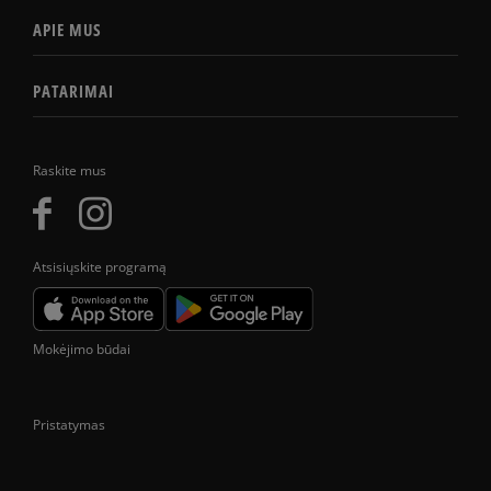
APIE MUS
PATARIMAI
Raskite mus
Atsisiųskite programą
Mokėjimo būdai
Pristatymas
Prekes pristatome tik Lietuvos Respublikos teritorijoje