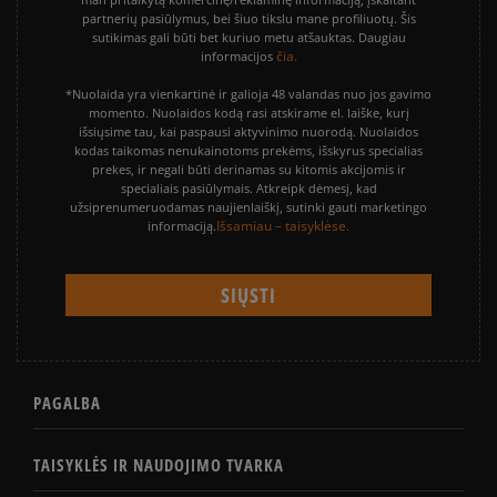
partnerių pasiūlymus, bei šiuo tikslu mane profiliuotų. Šis
sutikimas gali būti bet kuriuo metu atšauktas. Daugiau
čia.
informacijos
*Nuolaida yra vienkartinė ir galioja 48 valandas nuo jos gavimo
momento. Nuolaidos kodą rasi atskirame el. laiške, kurį
išsiųsime tau, kai paspausi aktyvinimo nuorodą. Nuolaidos
kodas taikomas nenukainotoms prekėms, išskyrus specialias
prekes, ir negali būti derinamas su kitomis akcijomis ir
specialiais pasiūlymais. Atkreipk dėmesį, kad
užsiprenumeruodamas naujienlaiškį, sutinki gauti marketingo
Išsamiau – taisyklėse.
informaciją.
PAGALBA
TAISYKLĖS IR NAUDOJIMO TVARKA