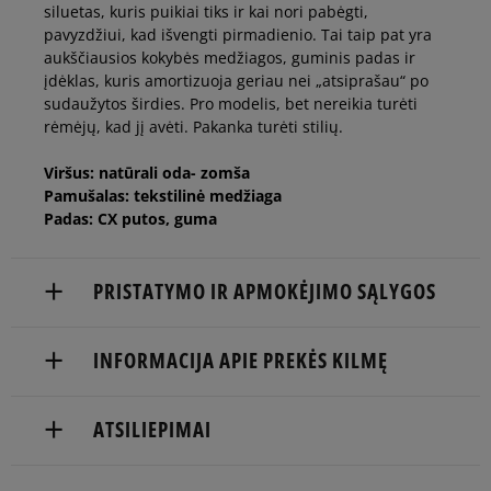
45
29 cm
siluetas, kuris puikiai tiks ir kai nori pabėgti,
pavyzdžiui, kad išvengti pirmadienio. Tai taip pat yra
aukščiausios kokybės medžiagos, guminis padas ir
46
29,5 cm
Pranešti man
įdėklas, kuris amortizuoja geriau nei „atsiprašau“ po
sudaužytos širdies. Pro modelis, bet nereikia turėti
rėmėjų, kad jį avėti. Pakanka turėti stilių.
46,5
30 cm
Pranešti man
Viršus: natūrali oda- zomša
Pamušalas: tekstilinė medžiaga
Padas: CX putos, guma
PRISTATYMO IR APMOKĖJIMO SĄLYGOS
NEMOKAMAS PRISTATYMAS NUO 60 €
INFORMACIJA APIE PREKĖS KILMĘ
Prekės pristatomos per 2-6 d.d.
Converse Europe B.V.
ATSILIEPIMAI
Pristatymas:
Colosseum 1
1213 NL Hilversum, Netherlands
kurjeriu