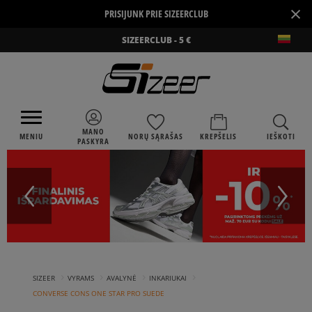
×
PRISIJUNK PRIE SIZEERCLUB
SIZEERCLUB - 5 €
MANO
MENIU
NORŲ SĄRAŠAS
KREPŠELIS
IEŠKOTI
PASKYRA
›
›
›
›
SIZEER
VYRAMS
AVALYNĖ
INKARIUKAI
CONVERSE CONS ONE STAR PRO SUEDE