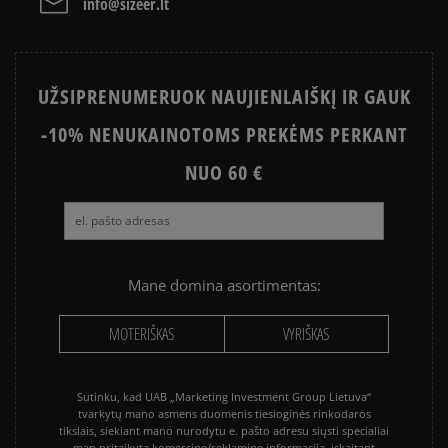
info@sizeer.lt
NIKE AIR MAX 90
CONVERSE CHUCK TAYLOR ALL
STAR
UŽSIPRENUMERUOK NAUJIENLAIŠKĮ IR GAUK
PUMA PALERMO
SALOMON EVR
-10% NENUKAINOTOMS PREKĖMS PERKANT
ASICS GEL-NYC
VANS KNU SKOOL
VANS OLD SKOOL
NUO 60 €
Mane domina asortimentas:
MOTERIŠKAS
VYRIŠKAS
Sutinku, kad UAB „Marketing Investment Group Lietuva“
tvarkytų mano asmens duomenis tiesioginės rinkodaros
tikslais, siekiant mano nurodytu e. pašto adresu siųsti specialiai
man pritaikytą komercinę/reklaminę informaciją, įskaitant