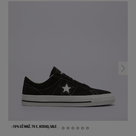
-10% UŽ MAŽ. 70 €, KODAS: SALE