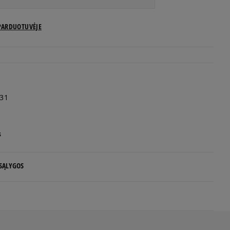
PARDUOTUVĖJE
31
s
 SĄLYGOS
 NUO 60 €
d.d.