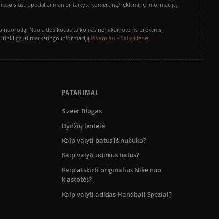
su siųsti specialiai man pritaikytą komercinę/reklaminę informaciją,
vinimo nuorodą. Nuolaidos kodas taikomas nenukainotoms prekėms,
Išsamiau – taisyklėse.
sutinki gauti marketingo informaciją.
PATARIMAI
Sizeer Blogas
Dydžių lentelė
Kaip valyti batus iš nubuko?
Kaip valyti odinius batus?
Kaip atskirti originalius Nike nuo
klastotės?
Kaip valyti adidas Handball Spezial?