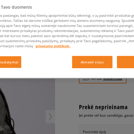
Nike Air Max TL 2.5
Liemens rankinė
Vans
Confront
Champion
EMU Australia
Converse Chuck Taylor
Kepurės
Kepurės
All Star
 Tavo duomenis
Havaianas
Skrybėlės
Converse
Confront
Ellesse
Pirštinės
Converse Chuck 70
 pastangas, kad mūsų Klientų apsipirkimai būtų sėkmingi, o jų pasirinkti produktai ge
Saucony
Crocs
Converse
Jansport
poreikius. Tačiau tai darome visiškai gerbdami visų asmens duomenų saugumą. Spustelk 
Jordan 4
Clarks
Dr. Martens
DC
Jordan
ciją apie Tavo elgesį mūsų svetainėje naudotume Tau suasmenintam turiniui parengti, 
EASTPAK KUPRINĖ PA
Nike Air Max DN8
ir interesams pritaikytas produktų rekomendacijas, suasmenintą reklamą ir Tavo pasir
Dickies
Eastpak
Dickies
Lacoste
ali bet kuriuo metu pakeisti savo sprendimą dėl slapukų ir nustatymuose pasirinkdamas
unisex, kuprinės
New Balance 530
EMU Australia
Dr. Martens
New Era
auti suasmenintų produktų pasiūlymų, pritaikytų prie Tavo pageidavimų, pasirink „Atme
New Balance 9060
ormacijos rasite mūsų
privatumo politikoje.
0.0
(
0
)
Nike Dunk
49
€
Puma Speedcat
nustatymai
Atmesti visus
Puma Suede XL
Puma Palermo
+ 49 tšk.
SizeerClub
Asics Gel-NYC Rugged
Prekė neprieinama
Jei prekė vėl bus sandėlyje, gaus
Pasirinkti dydį