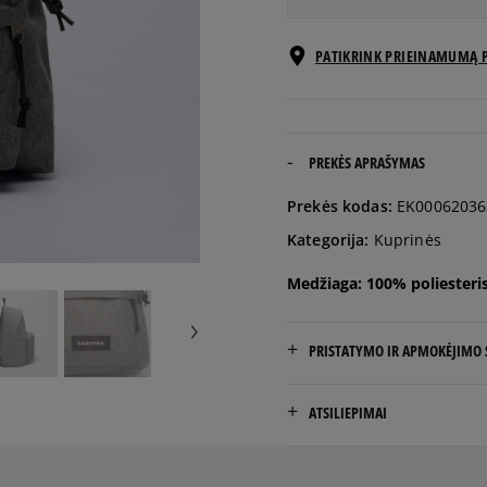
ONE SIZE
Pranešti man
PATIKRINK PRIEINAMUMĄ 
PREKĖS APRAŠYMAS
Prekės kodas:
EK00062036
Kategorija:
Kuprinės
Medžiaga: 100% poliesteri
PRISTATYMO IR APMOKĖJIMO
NEMOKAMAS PRISTATYMAS
ATSILIEPIMAI
Prekės pristatomos per 2-6 