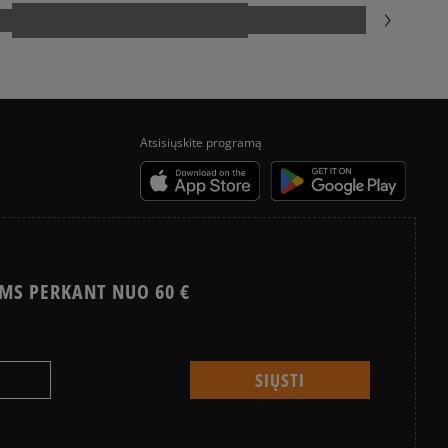
uktas dar neturi atsiliepimų
e
Atsisiųskite programą
siskaitymų sistema, apjungianti skirtingus atsiskaitymo būdus:
ktroninę bankininkystę, grynaisiais ir kitus būdus.
a sistema, leidžianti atsiskaityti VISA, MasterCard, Maestro,
nėmis ir debeto kortelėmis bei kitais būdais.
ekes - tai galimybė sumokėti už prekes kurjeriui kortele
yra papildomai apmokestinama 3 €.
MS PERKANT NUO 60 €