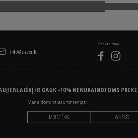
Pristatymas:
Prod
kurjeriu
atsiėmimas parduotuvėj
į paštomatą
Apmokėjimas:
Raskite mus
Paysera – elektroninė at
info@sizeer.lt
per Paysera sistemą, ele
PayPal - Klientų mėgstam
American Express krediti
Apmokėjimas atsiimant pr
arba grynais. Paslauga 
UJIENLAIŠKĮ IR GAUK -10% NENUKAINOTOMS PREKĖ
Mane domina asortimentas:
MOTERIŠKAS
VYRIŠKAS