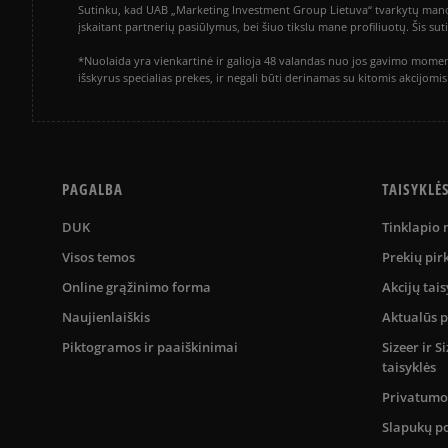
Sutinku, kad UAB „Marketing Investment Group Lietuva“ tvarkytų mano a
įskaitant partnerių pasiūlymus, bei šiuo tikslu mane profiliuotų. Šis s
*Nuolaida yra vienkartinė ir galioja 48 valandas nuo jos gavimo momen
išskyrus specialias prekes, ir negali būti derinamas su kitomis akcijom
PAGALBA
TAISYKLĖ
DUK
Tinklapio
Visos temos
Prekių pir
Online grąžinimo forma
Akcijų tais
Naujienlaiškis
Aktualūs 
Piktogramos ir paaiškinimai
Sizeer ir 
taisyklės
Privatumo 
Slapukų po