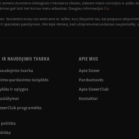
smens duomenis tiesioginės rinkodaros tikslais, siekiant mano nurodytu e. pašto adre
čia.
utikimas gali būti bet kuriuo metu atšauktas. Daugiau informacijos
to. Nuolaidos kodą rasi atskirame el. laiške, kurį išsiųsime tau, kai paspausi akty
is ir specialiais pasiūlymais. Atkreipk dėmesį, kad užsiprenumeruodamas naujienlaiškį, 
S IR NAUDOJIMO TVARKA
APIE MUS
 naudojimo tvarka
Apie Sizeer
kimo-pardavimo taisyklės
Parduotuvės
yklės ir sąlygos
Apie SizeerClub
pasiūlymai
Kontaktai
SizeerClub programėlės
politika
litika