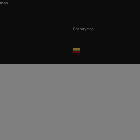
umas
Pristatymas
Prekes pristatome tik Lietuvos Respubli