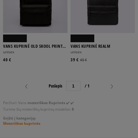
VANS KUPRINĖ OLD SKOOL PRINT
VANS KUPRINĖ REALM
BACKPACK
unisex
unisex
40 €
39 €
45 €
Puslapis
/ 1
Peržiuri: Vans
moteriškos Kuprinės
✔️ ✔️
Turime šių moteriškų kuprinių modeliai:
8
Grįžti į kategoriją:
Moteriškos kuprinės