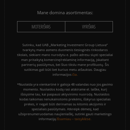
Mane domina asortimentas:
MOTERIŠKAS
VYRIŠKAS
Sutinku, kad UAB „Marketing Investment Group Lietuva“
tvarkytų mano asmens duomenis tiesioginės rinkodaros
tikslais, siekiant mano nurodytu e. pašto adresu siųsti specialiai
man pritaikytą komercinę/reklaminę informaciją, įskaitant
partnerių pasiūlymus, bei šiuo tikslu mane profiliuotų. Šis
sutikimas gali būti bet kuriuo metu atšauktas. Daugiau
čia.
informacijos
*Nuolaida yra vienkartinė ir galioja 48 valandas nuo jos gavimo
momento. Nuolaidos kodą rasi atskirame el. laiške, kurį
išsiųsime tau, kai paspausi aktyvinimo nuorodą. Nuolaidos
kodas taikomas nenukainotoms prekėms, išskyrus specialias
prekes, ir negali būti derinamas su kitomis akcijomis ir
specialiais pasiūlymais. Atkreipk dėmesį, kad
užsiprenumeruodamas naujienlaiškį, sutinki gauti marketingo
Išsamiau – taisyklėse.
informaciją.