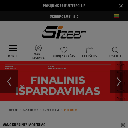
×
PRISIJUNK PRIE SIZEERCLUB
SIZEERCLUB - 5 €
MANO
MENIU
NORŲ SĄRAŠAS
KREPŠELIS
IEŠKOTI
PASKYRA
›
›
›
SIZEER
MOTERIMS
AKSESUARAI
KUPRINĖS
VANS KUPRINĖS MOTERIMS
(
8
)