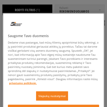
NUO
IKI
Rušiuoti
RODYTI FILTRUS
(1)
REKOMENDUOJAMOS
Saugome Tavo duomenis
VANS
Išvalyti
Dedame visas pastangas, kad mūsų Klientų apsipirkimai būtų sėkmingi, o
ADIDAS
CHAMPION
DICKIES
EASTPAK
JANSPORT
jų pasirinkti produktai geriausiai atitiktų jų poreikius. Tačiau tai darome
visiškai gerbdami visų asmens duomenų saugumą. Spustelk „OK“, jei
Rodyti daugiau
nori, kad informaciją apie Tavo elgesį mūsų svetainėje naudotume Tau
suasmenintam turiniui parengti, įskaitant Tavo poreikiams ir interesams
NEW
pritaikytas produktų rekomendacijas, suasmenintą reklamą ir Tavo
pasirinktų nuostatų įsiminimą. Gali bet kuriuo metu pakeisti savo
sprendimą dėl slapukų ir nustatymuose pasirinkdamas „Pritaikyti“. Jei
nenori gauti suasmenintų produktų pasiūlymų, pritaikytų prie Tavo
DAUGIASPALVĖ
JUODA
MĖLYNA
RAUDONA
RUDA
pageidavimų, pasirink „Atmesti visus”. Daugiau informacijos rasite mūsų
privatumo politikoje.
Rodyti daugiau
Slapukų nustatymai