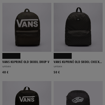
VANS KUPRINĖ OLD SKOOL DROP V
VANS KUPRINĖ OLD SKOOL CHECK
BACKPACK
unisex
unisex
48 €
50 €