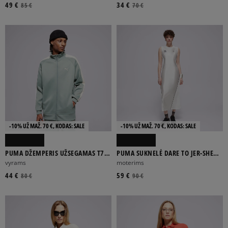
49 €
34 €
85 €
70 €
-10% UŽ MAŽ. 70 €, KODAS: SALE
-10% UŽ MAŽ. 70 €, KODAS: SALE
PUMA DŽEMPERIS UŽSEGAMAS T7
PUMA SUKNELĖ DARE TO JER-SHE
ALWAYS ON TRACK JACKET DK
TRENINGASS
vyrams
moterims
44 €
59 €
80 €
90 €