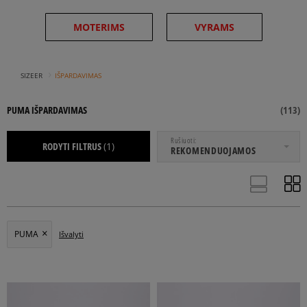
MOTERIMS
VYRAMS
›
SIZEER
IŠPARDAVIMAS
PUMA IŠPARDAVIMAS
(
113
)
NUO
IKI
Rušiuoti
RODYTI FILTRUS
(1)
REKOMENDUOJAMOS
AKSESUARAI
APRANGA
BATAI
PUMA
Išvalyti
DŽEMPERIAI
KEDAI
KELNĖS
LAISVALAIKIO BATAI
MARŠKINĖLIAI
PAVASARINĖS STRIUKĖS
POLO MARŠKINĖLIAI