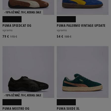
-10% UŽ MAŽ. 70 €, KODAS: SALE
PUMA SPEEDCAT OG
PUMA PALERMO VINTAGE UPDATE
vyrams
vyrams
ADIDAS
ALPHA INDUSTRIES
ASICS
BIRKENSTOCK
79 €
54 €
115 €
100 €
CHAMPION
Rodyti daugiau
BR
20
21
22
23
-10% UŽ MAŽ. 70 €, KODAS: SALE
Rodyti daugiau
PUMA MOSTRO OG
PUMA SUEDE XL