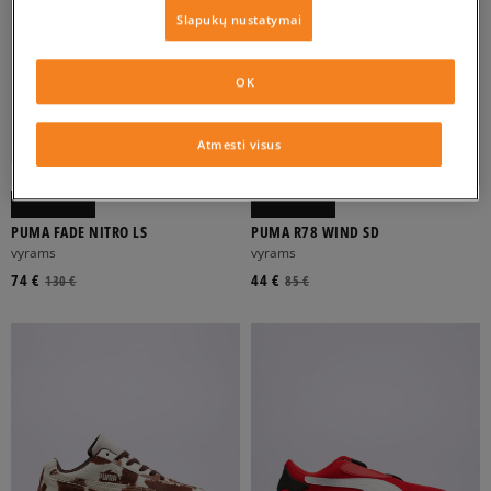
Slapukų nustatymai
OK
Atmesti visus
-10% UŽ MAŽ. 70 €, KODAS: SALE
PUMA FADE NITRO LS
PUMA R78 WIND SD
vyrams
vyrams
74 €
44 €
130 €
85 €