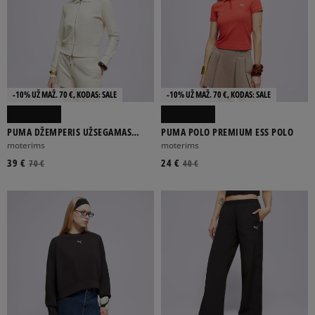
-10% UŽ MAŽ. 70 €, KODAS: SALE
-10% UŽ MAŽ. 70 €, KODAS: SALE
PUMA DŽEMPERIS UŽSEGAMAS
PUMA POLO PREMIUM ESS POLO
KNITTED CARDIGAN
moterims
moterims
39 €
24 €
70 €
40 €