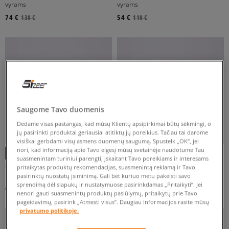
vyrams
vyrams
74 €
54 €
130 €
110 €
BALTA
DAUGIASPALVĖ
GELTONA
JUODA
MĖLYNA
Rodyti daugiau
FILTRUOTI
Saugome Tavo duomenis
ATŽYMĖTI VISUS
Dedame visas pastangas, kad mūsų Klientų apsipirkimai būtų sėkmingi, o
jų pasirinkti produktai geriausiai atitiktų jų poreikius. Tačiau tai darome
visiškai gerbdami visų asmens duomenų saugumą. Spustelk „OK“, jei
nori, kad informaciją apie Tavo elgesį mūsų svetainėje naudotume Tau
suasmenintam turiniui parengti, įskaitant Tavo poreikiams ir interesams
PUMA SPEEDCAT BALLET
PUMA SPEEDCAT OG
pritaikytas produktų rekomendacijas, suasmenintą reklamą ir Tavo
moterims
moterims
pasirinktų nuostatų įsiminimą. Gali bet kuriuo metu pakeisti savo
sprendimą dėl slapukų ir nustatymuose pasirinkdamas „Pritaikyti“. Jei
64 €
69 €
95 €
110 €
nenori gauti suasmenintų produktų pasiūlymų, pritaikytų prie Tavo
pageidavimų, pasirink „Atmesti visus”. Daugiau informacijos rasite mūsų
privatumo politikoje.