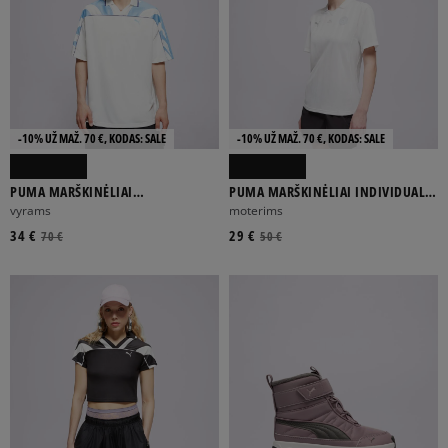
-10% UŽ MAŽ. 70 €, KODAS: SALE
-10% UŽ MAŽ. 70 €, KODAS: SALE
PUMA MARŠKINĖLIAI
PUMA MARŠKINĖLIAI INDIVIDUAL
FUTURE.PUMA.ARCHIVE RELAXED
JER-SHE TEE
vyrams
moterims
FOOTBALL JERSE
34 €
29 €
70 €
50 €