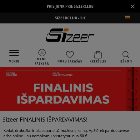
×
PRISIJUNK PRIE SIZEERCLUB
SIZEERCLUB - 5 €
MANO
MENIU
NORŲ SĄRAŠAS
KREPŠELIS
IEŠKOTI
PASKYRA
Sizeer FINALINIS IŠPARDAVIMAS!
Kedai, drabužiai ir aksesuarai už mažesnę kainą. Apžiūrėk parduotuvėse
arba online – su nemokamu pristatymu nuo 60 €.