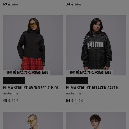
69 €
34 €
90 €
50 €
-10% UŽ MAŽ. 70 €, KODAS: SALE
-10% UŽ MAŽ. 70 €, KODAS: SALE
PUMA STRIUKĖ OVERSIZED ZIP-OFF
PUMA STRIUKĖ RELAXED RACER
WOVEN JACKET
JACKET
moterims
moterims
49 €
64 €
90 €
140 €