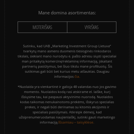
Mane domina asortimentas:
MOTERIŠKAS
VYRIŠKAS
Sutinku, kad UAB „Marketing Investment Group Lietuva“
tvarkytų mano asmens duomenis tiesioginės rinkodaros
tikslais, siekiant mano nurodytu e. pašto adresu siųsti specialiai
man pritaikytą komercinę/reklaminę informaciją, įskaitant
partnerių pasiūlymus, bei šiuo tikslu mane profiliuotų. Šis
sutikimas gali būti bet kuriuo metu atšauktas. Daugiau
čia.
informacijos
*Nuolaida yra vienkartinė ir galioja 48 valandas nuo jos gavimo
momento. Nuolaidos kodą rasi atskirame el. laiške, kurį
išsiųsime tau, kai paspausi aktyvinimo nuorodą. Nuolaidos
kodas taikomas nenukainotoms prekėms, išskyrus specialias
prekes, ir negali būti derinamas su kitomis akcijomis ir
specialiais pasiūlymais. Atkreipk dėmesį, kad
užsiprenumeruodamas naujienlaiškį, sutinki gauti marketingo
Išsamiau – taisyklėse.
informaciją.