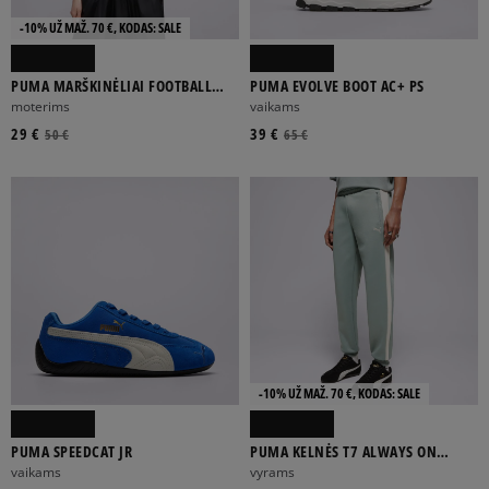
-10% UŽ MAŽ. 70 €, KODAS: SALE
PUMA MARŠKINĖLIAI FOOTBALL
PUMA EVOLVE BOOT AC+ PS
JERSEY BABY TEE
moterims
vaikams
29 €
39 €
50 €
65 €
-10% UŽ MAŽ. 70 €, KODAS: SALE
PUMA SPEEDCAT JR
PUMA KELNĖS T7 ALWAYS ON
TRACK PANTS DK CL
vaikams
vyrams