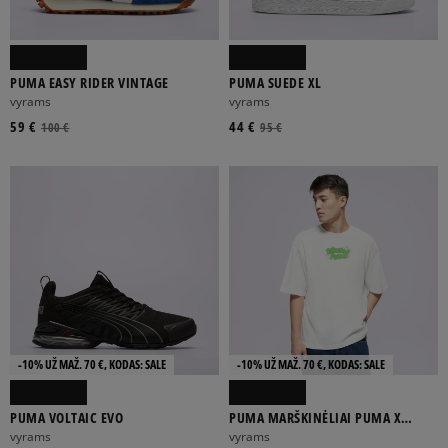
PUMA EASY RIDER VINTAGE
PUMA SUEDE XL
vyrams
vyrams
59 €
44 €
100 €
95 €
-10% UŽ MAŽ. 70 €, KODAS: SALE
-10% UŽ MAŽ. 70 €, KODAS: SALE
PUMA VOLTAIC EVO
PUMA MARŠKINĖLIAI PUMA X
RIPNDIP BOXY GRAPHIC TEE
vyrams
vyrams