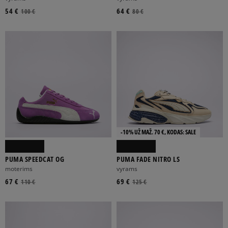
54 €
64 €
100 €
80 €
-10% UŽ MAŽ. 70 €, KODAS: SALE
PUMA SPEEDCAT OG
PUMA FADE NITRO LS
moterims
vyrams
67 €
69 €
110 €
125 €