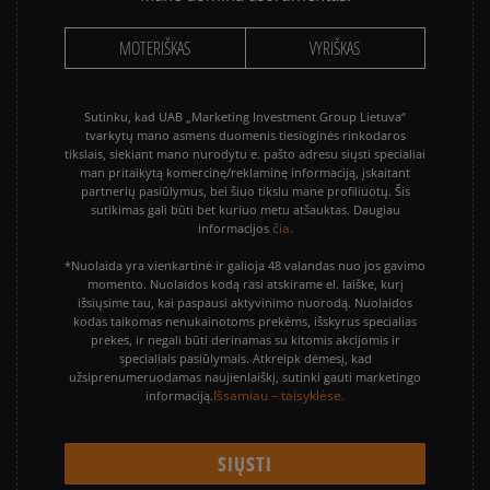
MOTERIŠKAS
VYRIŠKAS
Sutinku, kad UAB „Marketing Investment Group Lietuva“
tvarkytų mano asmens duomenis tiesioginės rinkodaros
tikslais, siekiant mano nurodytu e. pašto adresu siųsti specialiai
man pritaikytą komercinę/reklaminę informaciją, įskaitant
partnerių pasiūlymus, bei šiuo tikslu mane profiliuotų. Šis
sutikimas gali būti bet kuriuo metu atšauktas. Daugiau
čia.
informacijos
*Nuolaida yra vienkartinė ir galioja 48 valandas nuo jos gavimo
momento. Nuolaidos kodą rasi atskirame el. laiške, kurį
išsiųsime tau, kai paspausi aktyvinimo nuorodą. Nuolaidos
kodas taikomas nenukainotoms prekėms, išskyrus specialias
prekes, ir negali būti derinamas su kitomis akcijomis ir
specialiais pasiūlymais. Atkreipk dėmesį, kad
užsiprenumeruodamas naujienlaiškį, sutinki gauti marketingo
Išsamiau – taisyklėse.
informaciją.