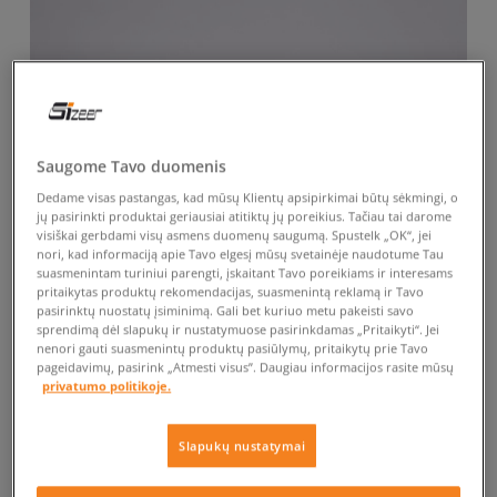
Saugome Tavo duomenis
Dedame visas pastangas, kad mūsų Klientų apsipirkimai būtų sėkmingi, o
jų pasirinkti produktai geriausiai atitiktų jų poreikius. Tačiau tai darome
visiškai gerbdami visų asmens duomenų saugumą. Spustelk „OK“, jei
nori, kad informaciją apie Tavo elgesį mūsų svetainėje naudotume Tau
suasmenintam turiniui parengti, įskaitant Tavo poreikiams ir interesams
pritaikytas produktų rekomendacijas, suasmenintą reklamą ir Tavo
pasirinktų nuostatų įsiminimą. Gali bet kuriuo metu pakeisti savo
sprendimą dėl slapukų ir nustatymuose pasirinkdamas „Pritaikyti“. Jei
nenori gauti suasmenintų produktų pasiūlymų, pritaikytų prie Tavo
pageidavimų, pasirink „Atmesti visus”. Daugiau informacijos rasite mūsų
privatumo politikoje.
Slapukų nustatymai