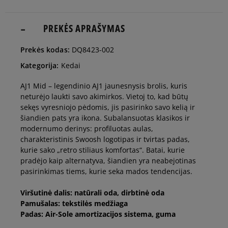
36
23 cm
PREKĖS APRAŠYMAS
Pranešti man
Prekės kodas:
DQ8423-002
36,5
23,5 cm
Pranešti man
Kategorija:
Kedai
AJ1 Mid – legendinio AJ1 jaunesnysis brolis, kuris
37,5
23,5 cm
Pranešti man
neturėjo laukti savo akimirkos. Vietoj to, kad būtų
sekęs vyresniojo pėdomis, jis pasirinko savo kelią ir
šiandien pats yra ikona. Subalansuotas klasikos ir
38
24 cm
Pranešti man
modernumo derinys: profiluotas aulas,
charakteristinis Swoosh logotipas ir tvirtas padas,
kurie sako „retro stiliaus komfortas“. Batai, kurie
38,5
24 cm
Pranešti man
pradėjo kaip alternatyva, šiandien yra neabejotinas
pasirinkimas tiems, kurie seka mados tendencijas.
39
24,5 cm
Pranešti man
Viršutinė dalis: natūrali oda, dirbtinė oda
Pamušalas: tekstilės medžiaga
Padas: Air-Sole amortizacijos sistema, guma
40
25 cm
Pranešti man