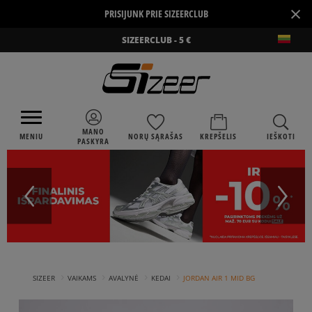
×
PRISIJUNK PRIE SIZEERCLUB
SIZEERCLUB - 5 €
MANO
MENIU
NORŲ SĄRAŠAS
KREPŠELIS
IEŠKOTI
PASKYRA
›
›
›
›
SIZEER
VAIKAMS
AVALYNĖ
KEDAI
JORDAN AIR 1 MID BG