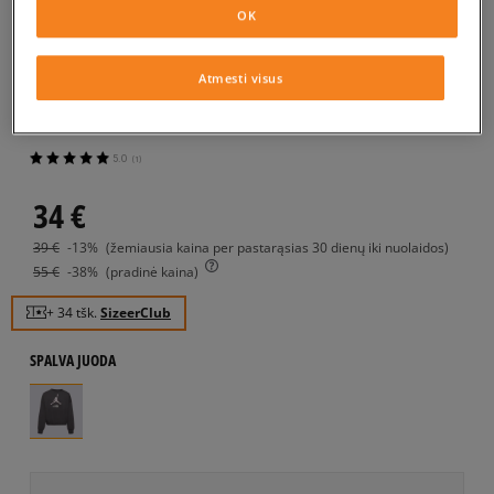
OK
JORDAN DŽEMPERIS
JUMPMAN CLUB PLEATED FLC
Atmesti visus
CREW GIRL
vaikams, džemperiai
5.0
(
1
)
34
€
39
€
-13%
(žemiausia kaina per pastarąsias 30 dienų iki nuolaidos)
55
€
-38%
(pradinė kaina)
+ 34 tšk.
SizeerClub
SPALVA
JUODA