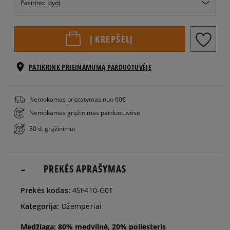
Pasirinkti dydį
EU dydžiai
US dydžiai
Į KREPŠELĮ
122-128
cm
PATIKRINK PRIEINAMUMĄ PARDUOTUVĖJE
128-140
Nemokamas pristatymas nuo 60€
Pranešti man
cm
Nemokamas grąžinimas parduotuvėse
30 d. grąžinimui
140-155
cm
PREKĖS APRAŠYMAS
155-159
cm
Prekės kodas:
45F410-G0T
Kategorija:
Džemperiai
Medžiaga: 80% medvilnė, 20% poliesteris