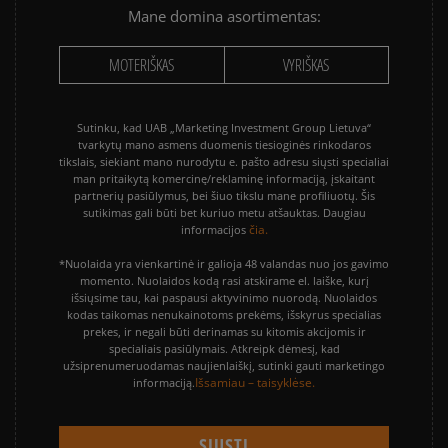
Mane domina asortimentas:
MOTERIŠKAS
VYRIŠKAS
Sutinku, kad UAB „Marketing Investment Group Lietuva“
tvarkytų mano asmens duomenis tiesioginės rinkodaros
tikslais, siekiant mano nurodytu e. pašto adresu siųsti specialiai
man pritaikytą komercinę/reklaminę informaciją, įskaitant
partnerių pasiūlymus, bei šiuo tikslu mane profiliuotų. Šis
sutikimas gali būti bet kuriuo metu atšauktas. Daugiau
čia.
informacijos
*Nuolaida yra vienkartinė ir galioja 48 valandas nuo jos gavimo
momento. Nuolaidos kodą rasi atskirame el. laiške, kurį
išsiųsime tau, kai paspausi aktyvinimo nuorodą. Nuolaidos
kodas taikomas nenukainotoms prekėms, išskyrus specialias
prekes, ir negali būti derinamas su kitomis akcijomis ir
specialiais pasiūlymais. Atkreipk dėmesį, kad
užsiprenumeruodamas naujienlaiškį, sutinki gauti marketingo
Išsamiau – taisyklėse.
informaciją.