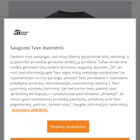
Saugome Tavo duomenis
Dedame visas pastangas, kad mūsų Klientų apsipirkimai būtų sėkmingi, o
jų pasirinkti produktai geriausiai atitiktų jų poreikius. Tačiau tai darome
visiškai gerbdami visų asmens duomenų saugumą. Spustelk „OK“, jei
nori, kad informaciją apie Tavo elgesį mūsų svetainėje naudotume Tau
suasmenintam turiniui parengti, įskaitant Tavo poreikiams ir interesams
pritaikytas produktų rekomendacijas, suasmenintą reklamą ir Tavo
pasirinktų nuostatų įsiminimą. Gali bet kuriuo metu pakeisti savo
sprendimą dėl slapukų ir nustatymuose pasirinkdamas „Pritaikyti“. Jei
nenori gauti suasmenintų produktų pasiūlymų, pritaikytų prie Tavo
pageidavimų, pasirink „Atmesti visus”. Daugiau informacijos rasite mūsų
privatumo politikoje.
Slapukų nustatymai
-10% UŽ MAŽ. 70 €, KODAS: SALE