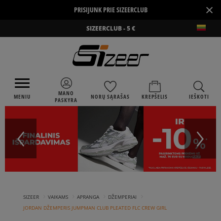
×
PRISIJUNK PRIE SIZEERCLUB
SIZEERCLUB - 5 €
MANO
MENIU
NORŲ SĄRAŠAS
KREPŠELIS
IEŠKOTI
PASKYRA
›
›
›
›
SIZEER
VAIKAMS
APRANGA
DŽEMPERIAI
JORDAN DŽEMPERIS JUMPMAN CLUB PLEATED FLC CREW GIRL