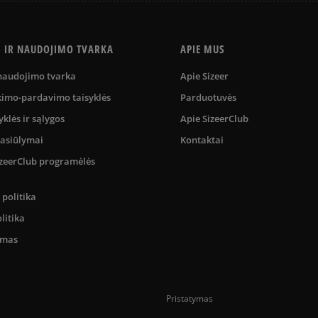
S IR NAUDOJIMO TVARKA
APIE MUS
 naudojimo tvarka
Apie Sizeer
kimo-pardavimo taisyklės
Parduotuvės
yklės ir sąlygos
Apie SizeerClub
pasiūlymai
Kontaktai
SizeerClub programėlės
politika
litika
umas
Pristatymas