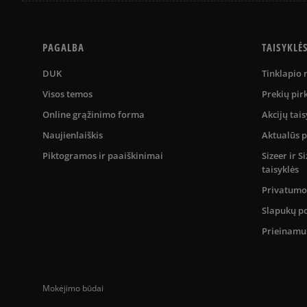
PAGALBA
TAISYKLĖ
DUK
Tinklapio
Visos temos
Prekių pir
Online grąžinimo forma
Akcijų tais
Naujienlaiškis
Aktualūs 
Piktogramos ir paaiškinimai
Sizeer ir 
taisyklės
Privatumo 
Slapukų po
Prieinam
Mokėjimo būdai