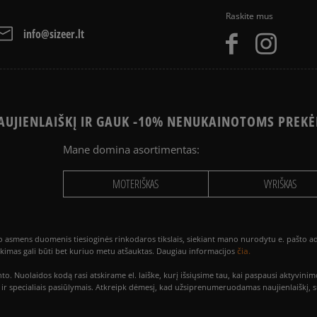
Raskite mus
info@sizeer.lt
UJIENLAIŠKĮ IR GAUK -10% NENUKAINOTOMS PREKĖ
Mane domina asortimentas:
MOTERIŠKAS
VYRIŠKAS
smens duomenis tiesioginės rinkodaros tikslais, siekiant mano nurodytu e. pašto adre
čia.
utikimas gali būti bet kuriuo metu atšauktas. Daugiau informacijos
to. Nuolaidos kodą rasi atskirame el. laiške, kurį išsiųsime tau, kai paspausi akty
is ir specialiais pasiūlymais. Atkreipk dėmesį, kad užsiprenumeruodamas naujienlaiškį, 