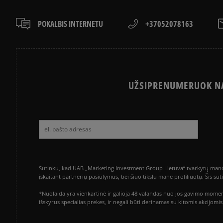
POKALBIS INTERNETU
+37052078163
UŽSIPRENUMERUOK NA
Sutinku, kad UAB „Marketing Investment Group Lietuva“ tvarkytų mano a
įskaitant partnerių pasiūlymus, bei šiuo tikslu mane profiliuotų. Šis s
*Nuolaida yra vienkartinė ir galioja 48 valandas nuo jos gavimo momen
išskyrus specialias prekes, ir negali būti derinamas su kitomis akcijom