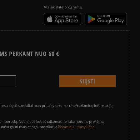
Atsisiųskite programą
MS PERKANT NUO 60 €
su siųsti specialiai man pritaikytą komercinę/reklaminę informaciją,
vinimo nuorodą. Nuolaidos kodas taikomas nenukainotoms prekėms,
Išsamiau – taisyklėse.
sutinki gauti marketingo informaciją.