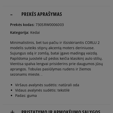
37
23,8 cm
PREKĖS APRAŠYMAS
Pranešti man
Prekės kodas:
730SRW0006003
37,5
24 cm
Pranešti man
Kategorija:
Kedai
Minimalistinis, bet tuo pačiu ir išsiskiriantis CORLU 2
38
24,3 cm
Pranešti man
modelis suteiks stiprų akcentą moters deriniuose.
Sujungus odą ir zomšą, batai įgavo madingą vaizdą.
Papildoma juostelė už pėdos keičia klasikinį aulo stilių.
39
25,1 cm
Pranešti man
Vientisa spalva lengvai prisiderins prie daugumos jūsų
aprangos. Tobulas pasiūlymas rudens ir žiemos
sezonams mieste. .
39,5
25,4 cm
Pranešti man
Viršaus avalynės sudėtis: natūrali oda
Vidaus avalynės sudėtis: tekstilė
40
25,6 cm
Pranešti man
Padas: guma
40,5
25,8 cm
Pranešti man
PRISTATYMO IR APMOKĖJIMO SĄLYGOS