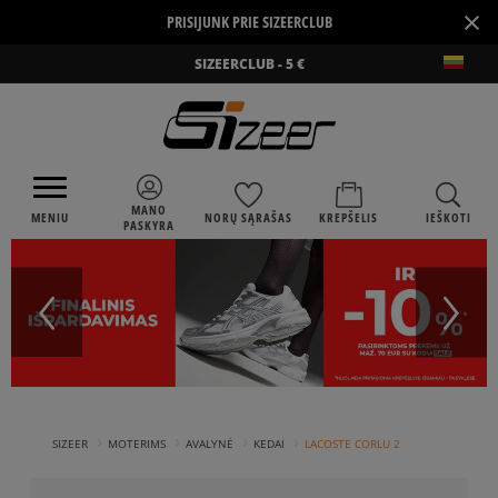
×
PRISIJUNK PRIE SIZEERCLUB
SIZEERCLUB - 5 €
MANO
MENIU
NORŲ SĄRAŠAS
KREPŠELIS
IEŠKOTI
PASKYRA
›
›
›
›
SIZEER
MOTERIMS
AVALYNĖ
KEDAI
LACOSTE CORLU 2