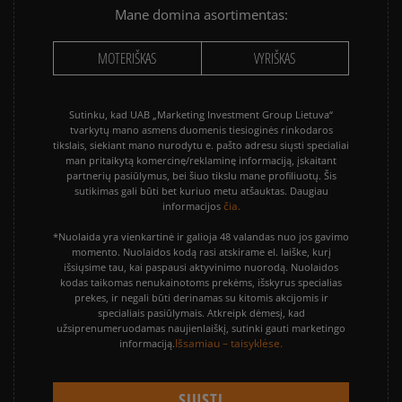
Mane domina asortimentas:
MOTERIŠKAS
VYRIŠKAS
Sutinku, kad UAB „Marketing Investment Group Lietuva“
tvarkytų mano asmens duomenis tiesioginės rinkodaros
tikslais, siekiant mano nurodytu e. pašto adresu siųsti specialiai
man pritaikytą komercinę/reklaminę informaciją, įskaitant
partnerių pasiūlymus, bei šiuo tikslu mane profiliuotų. Šis
sutikimas gali būti bet kuriuo metu atšauktas. Daugiau
čia.
informacijos
*Nuolaida yra vienkartinė ir galioja 48 valandas nuo jos gavimo
momento. Nuolaidos kodą rasi atskirame el. laiške, kurį
išsiųsime tau, kai paspausi aktyvinimo nuorodą. Nuolaidos
kodas taikomas nenukainotoms prekėms, išskyrus specialias
prekes, ir negali būti derinamas su kitomis akcijomis ir
specialiais pasiūlymais. Atkreipk dėmesį, kad
užsiprenumeruodamas naujienlaiškį, sutinki gauti marketingo
Išsamiau – taisyklėse.
informaciją.