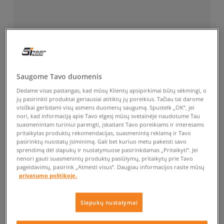
Saugome Tavo duomenis
Dedame visas pastangas, kad mūsų Klientų apsipirkimai būtų sėkmingi, o
jų pasirinkti produktai geriausiai atitiktų jų poreikius. Tačiau tai darome
visiškai gerbdami visų asmens duomenų saugumą. Spustelk „OK“, jei
nori, kad informaciją apie Tavo elgesį mūsų svetainėje naudotume Tau
suasmenintam turiniui parengti, įskaitant Tavo poreikiams ir interesams
pritaikytas produktų rekomendacijas, suasmenintą reklamą ir Tavo
pasirinktų nuostatų įsiminimą. Gali bet kuriuo metu pakeisti savo
sprendimą dėl slapukų ir nustatymuose pasirinkdamas „Pritaikyti“. Jei
nenori gauti suasmenintų produktų pasiūlymų, pritaikytų prie Tavo
pageidavimų, pasirink „Atmesti visus”. Daugiau informacijos rasite mūsų
privatumo politikoje.
Slapukų nustatymai