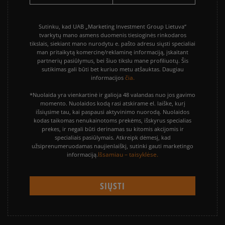
Sutinku, kad UAB „Marketing Investment Group Lietuva“
tvarkytų mano asmens duomenis tiesioginės rinkodaros
tikslais, siekiant mano nurodytu e. pašto adresu siųsti specialiai
man pritaikytą komercinę/reklaminę informaciją, įskaitant
partnerių pasiūlymus, bei šiuo tikslu mane profiliuotų. Šis
sutikimas gali būti bet kuriuo metu atšauktas. Daugiau
čia.
informacijos
*Nuolaida yra vienkartinė ir galioja 48 valandas nuo jos gavimo
momento. Nuolaidos kodą rasi atskirame el. laiške, kurį
išsiųsime tau, kai paspausi aktyvinimo nuorodą. Nuolaidos
kodas taikomas nenukainotoms prekėms, išskyrus specialias
prekes, ir negali būti derinamas su kitomis akcijomis ir
specialiais pasiūlymais. Atkreipk dėmesį, kad
užsiprenumeruodamas naujienlaiškį, sutinki gauti marketingo
Išsamiau – taisyklėse.
informaciją.