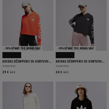
-10% UŽ MAŽ. 70 €, KODAS: SALE
-10% UŽ MAŽ. 70 €, KODAS: SALE
ADIDAS DŽEMPERIS SU GOBTUVU
ADIDAS DŽEMPERIS SU GOBTUVU
H20233
H15775
moterims
moterims
29 €
24 €
60 €
60 €