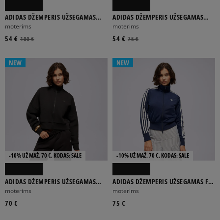
ADIDAS DŽEMPERIS UŽSEGAMAS
ADIDAS DŽEMPERIS UŽSEGAMAS
OVERSIZED
FIREBIRD
moterims
moterims
54 €
54 €
100 €
75 €
NEW
NEW
-10% UŽ MAŽ. 70 €, KODAS: SALE
-10% UŽ MAŽ. 70 €, KODAS: SALE
ADIDAS DŽEMPERIS UŽSEGAMAS
ADIDAS DŽEMPERIS UŽSEGAMAS FB
SPACER TT
CLASSIC TT
moterims
moterims
70 €
75 €