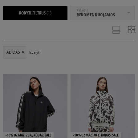
NUO
IKI
Rušiuoti
RODYTI FILTRUS
(1)
REKOMENDUOJAMOS
ADIDAS
Išvalyti
32
34
36
38
40
Rodyti daugiau
LAISVAS
PRITAIKYTAS
REGULIARUS
-10% UŽ MAŽ. 70 €, KODAS: SALE
-10% UŽ MAŽ. 70 €, KODAS: SALE