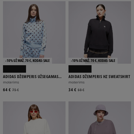
-10% UŽ MAŽ. 70 €, KODAS: SALE
-10% UŽ MAŽ. 70 €, KODAS: SALE
ADIDAS DŽEMPERIS UŽSEGAMAS
ADIDAS DŽEMPERIS HZ SWEATSHIRT
SATIN POLKA DOTS TT
moterims
moterims
64 €
34 €
75 €
60 €