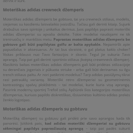
derink ir kurk.
Moteriškas adidas crewneck džemperis
Moteriškas adidas džemperis be gobtuvo, tai yra crewneck stiliaus, modelis,
siejamas su kasdieniu laisvalaikio įvaizdžiu. Tačiau gali derinti kitaip. Sujunk
drabužius savo spintoje į unikalius derinius. Juos papildys paprasti moteriški
adidas džemperiai su apvalia dekolte. Tokie modeliai naudojami ne tik
treniruočių ir mankštos metu.
Paprastas moteriškas adidas džemperis be
gobtuvo gali būti papildytas golfu ar balta apykakle.
Nepamiršk apie
papuošalus ir aksesuarus. Ar tai bus skraistė, o gal platus kaklo choker?
Viskas priklauso nuo Tavo fantazijos ir skonio. Tegul jie sukuria Tavo
aprangą. Taip pat gali derinti sportinio stiliaus įkvėptą crewmneck džemperį.
Klasikinis baltas moteriškas adidas džemperis gali būti pridėtas stilizacijoje
su derančiais jogeriais ir pūkuota striuke – arba gali būti derinamas su ilgu
trench stiliaus paltu. Ar nori patikrinti modelius? Tarp adidas pasiūlymų tikrai
rasi patrauklų variantą. Moteriški retro džemperiai su geometrinėmis
kontrastingų spalvų plokštėmis – tai modeliai, kurie kuria visą aprangą.
Pasirink modernų sportinį Trefoil stilių. Apžiūrėk šios kategorijos moteriškus
džemperius, kuriuos papildo diskretiškas, išsiuvinėtas kultiinio adidas prekės
ženklo logotipas.
Moteriškas adidas džemperis su gobtuvu
Moterišką džemperį su gobtuvu gali pridėti prie savo aprangos kada tik
panorėsi. Įsitikink pats,
kad adidas moteriški džemperiai su gobtuvu
sėkmingai papildys paprasčiausią aprangą
– taip pat padės sukurti