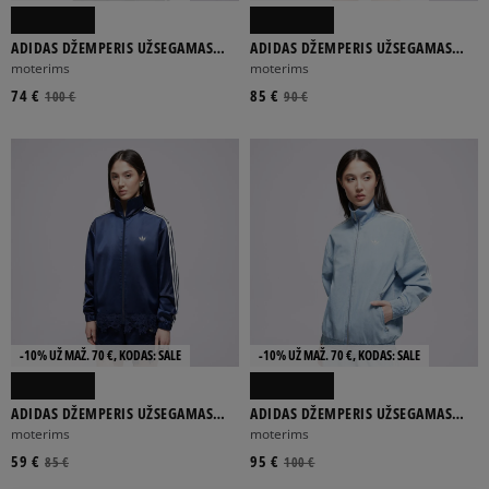
ADIDAS
CHAMPION
DICKIES
ELLESSE
JORDAN
ADIDAS DŽEMPERIS UŽSEGAMAS
ADIDAS DŽEMPERIS UŽSEGAMAS
FIREBIRD TT
ORIGINALS TRACK MARŠKINĖLIAI
moterims
moterims
Rodyti daugiau
74 €
85 €
100 €
90 €
MEDVILNĖ
BALTA
DAUGIASPALVĖ
JUODA
MĖLYNA
PILKA
Rodyti daugiau
-10% UŽ MAŽ. 70 €, KODAS: SALE
-10% UŽ MAŽ. 70 €, KODAS: SALE
ADIDAS DŽEMPERIS UŽSEGAMAS
ADIDAS DŽEMPERIS UŽSEGAMAS
SATIN LACE TRACK MARŠKINĖLIAI L
DENIM
moterims
moterims
GRAFINIS
TAŠKUOTAS
VIENSPALVIS
SPALVOTAS
59 €
95 €
85 €
100 €