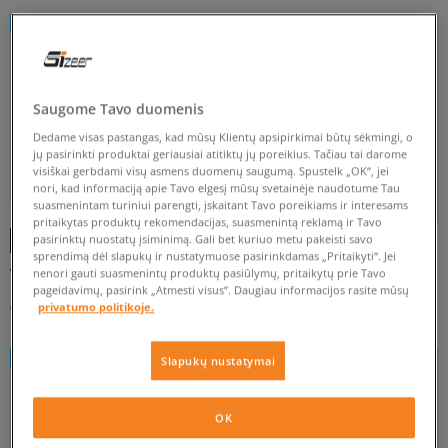
NEW
NEW
NEUŽSEGAMAS DŽEMPERIS
SU GOBTUVU
SU UŽSEGTUKU
UŽSEGAMAS SU GOBTUVU
Saugome Tavo duomenis
Dedame visas pastangas, kad mūsų Klientų apsipirkimai būtų sėkmingi, o
jų pasirinkti produktai geriausiai atitiktų jų poreikius. Tačiau tai darome
visiškai gerbdami visų asmens duomenų saugumą. Spustelk „OK“, jei
FILTRUOTI
nori, kad informaciją apie Tavo elgesį mūsų svetainėje naudotume Tau
suasmenintam turiniui parengti, įskaitant Tavo poreikiams ir interesams
-10% UŽ MAŽ. 70 €, KODAS: SALE
-10% UŽ MAŽ. 70 €, KODAS: SALE
pritaikytas produktų rekomendacijas, suasmenintą reklamą ir Tavo
pasirinktų nuostatų įsiminimą. Gali bet kuriuo metu pakeisti savo
ATŽYMĖTI VISUS
sprendimą dėl slapukų ir nustatymuose pasirinkdamas „Pritaikyti“. Jei
ADIDAS DŽEMPERIS UŽSEGAMAS FB
ADIDAS DŽEMPERIS UŽSEGAMAS FB
nenori gauti suasmenintų produktų pasiūlymų, pritaikytų prie Tavo
LOOSE TT
CLASSIC TT
moterims
moterims
pageidavimų, pasirink „Atmesti visus”. Daugiau informacijos rasite mūsų
privatumo politikoje.
90 €
75 €
NEW
Slapukų nustatymai
OK