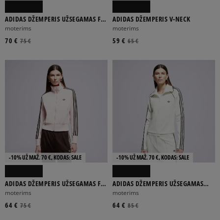
ADIDAS DŽEMPERIS UŽSEGAMAS FB
ADIDAS DŽEMPERIS V-NECK
CLASSIC TT_
moterims
moterims
70 €
59 €
75 €
65 €
-10% UŽ MAŽ. 70 €, KODAS: SALE
-10% UŽ MAŽ. 70 €, KODAS: SALE
ADIDAS DŽEMPERIS UŽSEGAMAS FB
ADIDAS DŽEMPERIS UŽSEGAMAS
CLASSIC TT_
SLIM TT
moterims
moterims
64 €
64 €
75 €
85 €