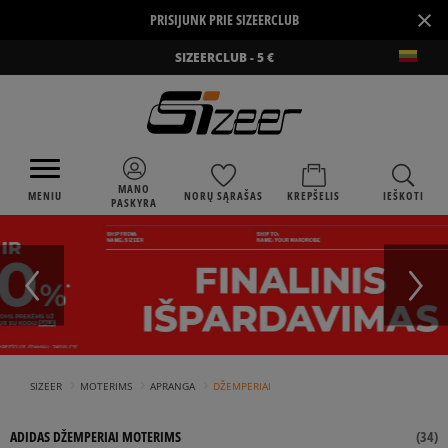
×
PRISIJUNK PRIE SIZEERCLUB
SIZEERCLUB - 5 €
MANO
MENIU
NORŲ SĄRAŠAS
KREPŠELIS
IEŠKOTI
PASKYRA
›
›
›
SIZEER
MOTERIMS
APRANGA
DŽEMPERIAI
ADIDAS DŽEMPERIAI MOTERIMS
(
34
)