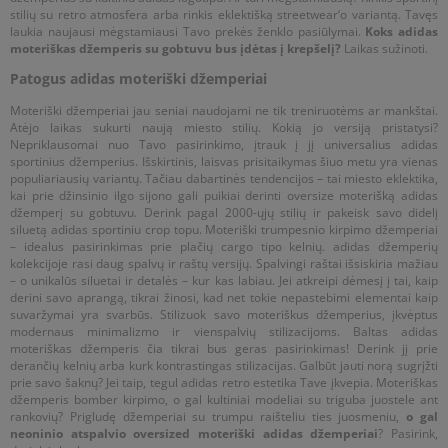
stilių su retro atmosfera arba rinkis eklektišką streetwear‘o variantą. Tavęs
laukia naujausi mėgstamiausi Tavo prekės ženklo pasiūlymai.
Koks adidas
moteriškas džemperis su gobtuvu bus įdėtas į krepšelį?
Laikas sužinoti.
Patogus adidas moteriški džemperiai
Moteriški džemperiai jau seniai naudojami ne tik treniruotėms ar mankštai.
Atėjo laikas sukurti naują miesto stilių. Kokią jo versiją pristatysi?
Nepriklausomai nuo Tavo pasirinkimo, įtrauk į jį universalius adidas
sportinius džemperius. Išskirtinis, laisvas prisitaikymas šiuo metu yra vienas
populiariausių variantų. Tačiau dabartinės tendencijos – tai miesto eklektika,
kai prie džinsinio ilgo sijono gali puikiai derinti oversize moterišką adidas
džemperį su gobtuvu. Derink pagal 2000-ųjų stilių ir pakeisk savo didelį
siluetą adidas sportiniu crop topu. Moteriški trumpesnio kirpimo džemperiai
– idealus pasirinkimas prie plačių cargo tipo kelnių. adidas džemperių
kolekcijoje rasi daug spalvų ir raštų versijų. Spalvingi raštai išsiskiria mažiau
– o unikalūs siluetai ir detalės – kur kas labiau. Jei atkreipi dėmesį į tai, kaip
derini savo aprangą, tikrai žinosi, kad net tokie nepastebimi elementai kaip
suvaržymai yra svarbūs. Stilizuok savo moteriškus džemperius, įkvėptus
modernaus minimalizmo ir vienspalvių stilizacijoms. Baltas adidas
moteriškas džemperis čia tikrai bus geras pasirinkimas! Derink jį prie
derančių kelnių arba kurk kontrastingas stilizacijas. Galbūt jauti norą sugrįžti
prie savo šaknų? Jei taip, tegul adidas retro estetika Tave įkvepia. Moteriškas
džemperis bomber kirpimo, o gal kultiniai modeliai su triguba juostele ant
rankovių? Prigludę džemperiai su trumpu raišteliu ties juosmeniu,
o gal
neoninio atspalvio oversized moteriški adidas džemperiai
? Pasirink,