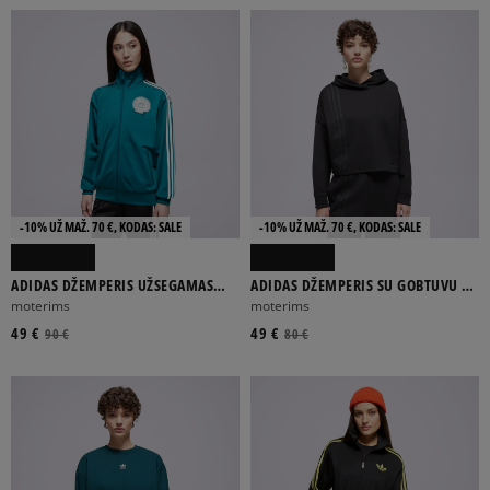
-10% UŽ MAŽ. 70 €, KODAS: SALE
-10% UŽ MAŽ. 70 €, KODAS: SALE
ADIDAS DŽEMPERIS UŽSEGAMAS
ADIDAS DŽEMPERIS SU GOBTUVU 3
TULLE FB TT
STRIPES HOODY
moterims
moterims
49 €
49 €
90 €
80 €