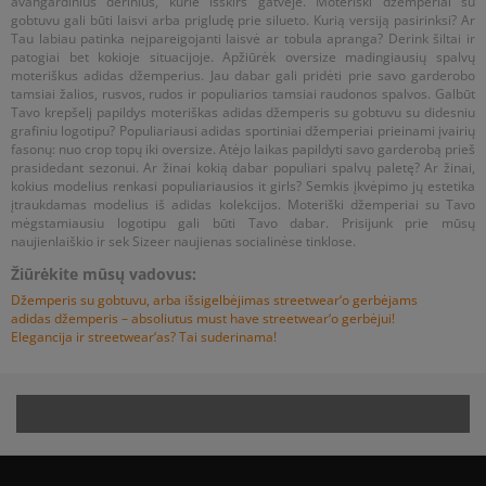
avangardinius derinius, kurie išskirs gatvėje. Moteriški džemperiai su
gobtuvu gali būti laisvi arba prigludę prie silueto. Kurią versiją pasirinksi? Ar
Tau labiau patinka neįpareigojanti laisvė ar tobula apranga? Derink šiltai ir
patogiai bet kokioje situacijoje. Apžiūrėk oversize madingiausių spalvų
moteriškus adidas džemperius. Jau dabar gali pridėti prie savo garderobo
tamsiai žalios, rusvos, rudos ir populiarios tamsiai raudonos spalvos. Galbūt
Tavo krepšelį papildys moteriškas adidas džemperis su gobtuvu su didesniu
grafiniu logotipu? Populiariausi adidas sportiniai džemperiai prieinami įvairių
fasonų: nuo crop topų iki oversize. Atėjo laikas papildyti savo garderobą prieš
prasidedant sezonui. Ar žinai kokią dabar populiari spalvų paletę? Ar žinai,
kokius modelius renkasi populiariausios it girls? Semkis įkvėpimo jų estetika
įtraukdamas modelius iš adidas kolekcijos. Moteriški džemperiai su Tavo
mėgstamiausiu logotipu gali būti Tavo dabar. Prisijunk prie mūsų
naujienlaiškio ir sek Sizeer naujienas socialinėse tinklose.
Žiūrėkite mūsų vadovus:
Džemperis su gobtuvu, arba išsigelbėjimas streetwear‘o gerbėjams
adidas džemperis – absoliutus must have streetwear‘o gerbėjui!
Elegancija ir streetwear‘as? Tai suderinama!