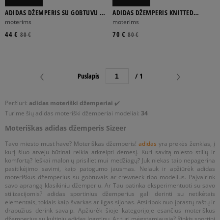
ADIDAS DŽEMPERIS SU GOBTUVU 3
ADIDAS DŽEMPERIS KNITTED
STRIPES HOODY
MARŠKINĖLIAI
moterims
moterims
44 €
70 €
80 €
80 €
Puslapis
/ 1
Peržiuri:
adidas moteriški džemperiai
✔️
Turime šių adidas moteriški džemperiai modeliai:
34
Moteriškas adidas džemperis Sizeer
Tavo miesto must have? Moteriškas džemperis!
adidas
yra prekės ženklas, į
kurį šiuo atveju būtinai reikia atkreipti dėmesį. Kuri savitą miesto stilių ir
komfortą? Ieškai malonių prisilietimui medžiagų? Juk niekas taip nepagerina
pasitikėjimo savimi, kaip patogumo jausmas. Nelauk ir apžiūrėk adidas
moteriškus džemperius su gobtuvais ar crewneck tipo modelius. Paįvairink
savo aprangą klasikiniu džemperiu. Ar Tau patinka eksperimentuoti su savo
stilizacijomis? adidas sportinius džemperius gali derinti su netikėtais
elementais, tokiais kaip švarkas ar ilgas sijonas. Atsiribok nuo įprastų raštų ir
drabužius derink savaip. Apžiūrėk šioje kategorijoje esančius moteriškus
džemperius su kultiniu adidas logotipu. Ar turi mėgstamiausią? Rinkis sportinį