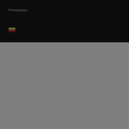
Pristatymas
Prekes pristatome tik Lietuvos Respublikos teritorijoje