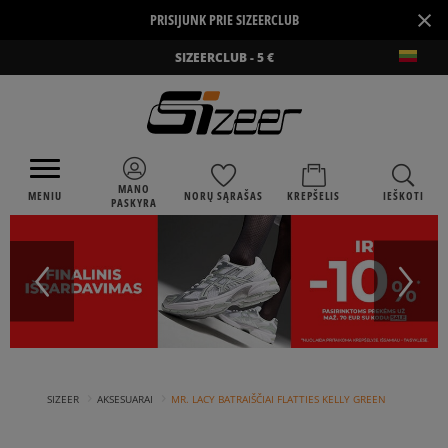
×
PRISIJUNK PRIE SIZEERCLUB
SIZEERCLUB - 5 €
MANO
MENIU
NORŲ SĄRAŠAS
KREPŠELIS
IEŠKOTI
PASKYRA
›
›
SIZEER
AKSESUARAI
MR. LACY BATRAIŠČIAI FLATTIES KELLY GREEN