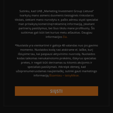
Sutinku, kad UAB „Marketing Investment Group Lietuva“
tvarkytų mano asmens duomenis tiesioginės rinkodaros
tikslais, siekiant mano nurodytu e. pašto adresu siųsti specialiai
man pritaikytą komercinę/reklaminę informaciją, įskaitant
partnerių pasiūlymus, bei šiuo tikslu mane profiliuotų. Šis
sutikimas gali būti bet kuriuo metu atšauktas. Daugiau
čia.
informacijos
*Nuolaida yra vienkartinė ir galioja 48 valandas nuo jos gavimo
momento. Nuolaidos kodą rasi atskirame el. laiške, kurį
išsiųsime tau, kai paspausi aktyvinimo nuorodą. Nuolaidos
kodas taikomas nenukainotoms prekėms, išskyrus specialias
prekes, ir negali būti derinamas su kitomis akcijomis ir
specialiais pasiūlymais. Atkreipk dėmesį, kad
užsiprenumeruodamas naujienlaiškį, sutinki gauti marketingo
Išsamiau – taisyklėse.
informaciją.