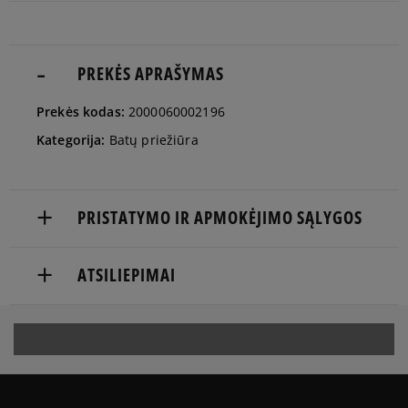
PREKĖS APRAŠYMAS
Prekės kodas:
2000060002196
Kategorija:
Batų priežiūra
PRISTATYMO IR APMOKĖJIMO SĄLYGOS
NEMOKAMAS PRISTATYMAS NUO 60 €
ATSILIEPIMAI
Prekės pristatomos per 2-6 d.d.
Produktas dar neturi atsiliepimų
Pristatymas:
kurjeriu
atsiėmimas parduotuvėje