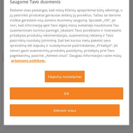
MR. LACY BATRAIŠČIAI
Saugome Tavo duomenis
FLATTIES KELLY GREEN
Dedame visas pastangas, kad mūsų Klientų apsipirkimai būtų sėkmingi, o
jų pasirinkti produktai geriausiai atitiktų jų poreikius. Tačiau tai darome
unisex, batų priežiūra
visiškai gerbdami visų asmens duomenų saugumą. Spustelk „OK“, jei
nori, kad informaciją apie Tavo elgesį mūsų svetainėje naudotume Tau
0.0
(
0
)
suasmenintam turiniui parengti, įskaitant Tavo poreikiams ir interesams
pritaikytas produktų rekomendacijas, suasmenintą reklamą ir Tavo
5
€
pasirinktų nuostatų įsiminimą. Gali bet kuriuo metu pakeisti savo
sprendimą dėl slapukų ir nustatymuose pasirinkdamas „Pritaikyti“. Jei
nenori gauti suasmenintų produktų pasiūlymų, pritaikytų prie Tavo
pageidavimų, pasirink „Atmesti visus”. Daugiau informacijos rasite mūsų
+ 5 tšk.
SizeerClub
privatumo politikoje.
Slapukų nustatymai
Prekė neprieinama
Jei prekė vėl bus sandėlyje, gausi pranešimą iš mūsų.
OK
Pasirinkti dydį
Atmesti visus
PATIKRINK PRIEINAMUMĄ PARDUOTUVĖJE
ONE SIZE
Pranešti man